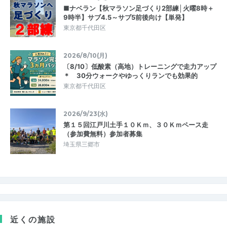
■ナベラン【秋マラソン足づくり2部練│火曜8時＋
9時半】サブ4.5～サブ5前後向け【単発】
東京都千代田区
2026/8/10(月)
〔8/10〕低酸素（高地）トレーニングで走力アップ
＊ 30分ウォークやゆっくりランでも効果的
東京都千代田区
2026/9/23(水)
第１５回江戸川土手１０Ｋｍ、３０Ｋｍペース走
（参加費無料）参加者募集
埼玉県三郷市
近くの施設