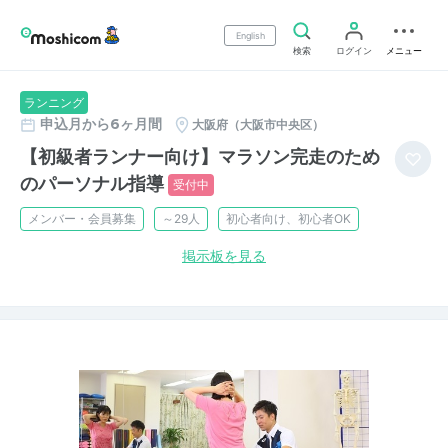
English
検索
ログイン
メニュー
ランニング
申込月から6ヶ月間
大阪府（大阪市中央区）
【初級者ランナー向け】マラソン完走のため
のパーソナル指導
受付中
メンバー・会員募集
～29人
初心者向け、初心者OK
掲示板を見る