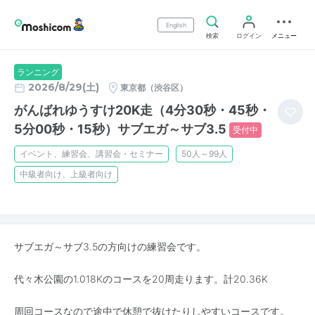
English
検索
ログイン
メニュー
ランニング
2026/8/29(土)
東京都（渋谷区）
がんばれゆうすけ20K走（4分30秒・45秒・
5分00秒・15秒）サブエガ～サブ3.5
受付中
イベント、練習会、講習会・セミナー
50人～99人
中級者向け、上級者向け
サブエガ～サブ3.5の方向けの練習会です。
代々木公園の1.018Kのコースを20周走ります。計20.36K
周回コースなので途中で休憩で抜けたりしやすいコースです。