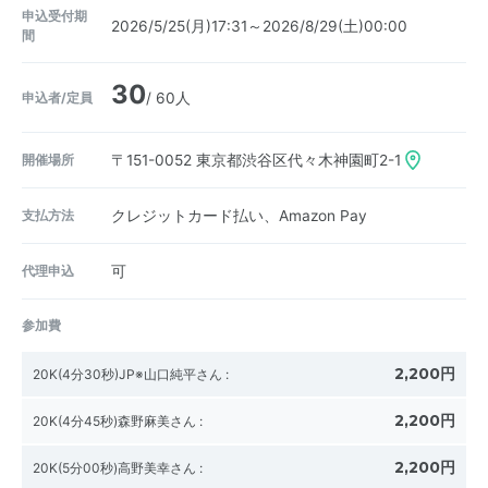
申込受付期
2026/5/25(月)17:31～2026/8/29(土)00:00
間
30
申込者/定員
/ 60人
開催場所
〒151-0052
東京都渋谷区代々木神園町2-1
支払方法
クレジットカード払い、Amazon Pay
代理申込
可
参加費
2,200円
20K(4分30秒)JP※山口純平さん
:
2,200円
20K(4分45秒)森野麻美さん
:
2,200円
20K(5分00秒)高野美幸さん
: