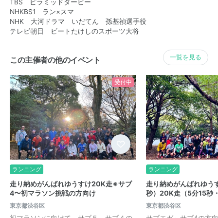
TBS ピラミッドダービー
NHKBS1 ラン×スマ
NHK 大河ドラマ いだてん 孫基禎選手役
テレビ朝日 ビートたけしのスポーツ大将
一覧を見る
この主催者の他のイベント
受付中
ランニング
ランニング
走り納めがんばれゆうすけ20K走※サブ
走り納めがんばれゆうす
4〜初マラソン挑戦の方向け
秒）20K走（5分15秒
東京都渋谷区
東京都渋谷区
初マラソンに向けて、サブ５、サブ４の
サブエガ～サブ4の方