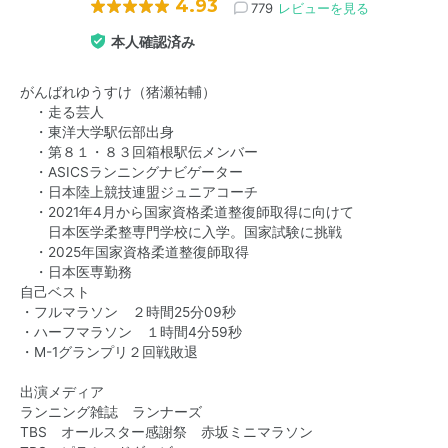
4.93
779
レビューを見る
本人確認済み
がんばれゆうすけ（猪瀬祐輔）
・走る芸人
・東洋大学駅伝部出身
・第８１・８３回箱根駅伝メンバー
・ASICSランニングナビゲーター
・日本陸上競技連盟ジュニアコーチ
・2021年4月から国家資格柔道整復師取得に向けて
日本医学柔整専門学校に入学。国家試験に挑戦
・2025年国家資格柔道整復師取得
・日本医専勤務
自己ベスト
・フルマラソン ２時間25分09秒
・ハーフマラソン １時間4分59秒
・M-1グランプリ２回戦敗退
出演メディア
ランニング雑誌 ランナーズ
TBS オールスター感謝祭 赤坂ミニマラソン