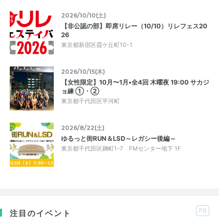
2026/10/10(土)
【非公認の部】即席リレー（10/10）リレフェス20
26
東京都新宿区霞ケ丘町10-1
2026/10/15(木)
【女性限定】10月〜1月•全4回 木曜夜 19:00 サカジ
ョ練 ①・②
東京都千代田区平河町
2026/8/22(土)
ゆるっと街RUN＆LSD～レガシー後編～
東京都千代田区麹町1-7 FMセンター地下 1F
PR
注目のイベント