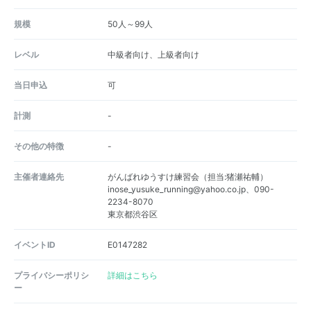
規模
50人～99人
レベル
中級者向け、上級者向け
当日申込
可
計測
-
その他の特徴
-
主催者連絡先
がんばれゆうすけ練習会（担当:猪瀬祐輔）
inose_yusuke_running@yahoo.co.jp、090-
2234-8070
東京都渋谷区
イベントID
E0147282
プライバシーポリシ
詳細はこちら
ー