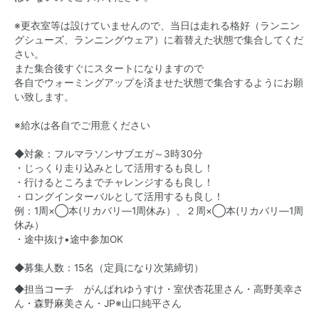
※更衣室等は設けていませんので、当日は走れる格好（ランニン
グシューズ、ランニングウェア）に着替えた状態で集合してくだ
さい。
また集合後すぐにスタートになりますので
各自でウォーミングアップを済ませた状態で集合するようにお願
い致します。
※給水は各自でご用意ください
◆対象：フルマラソンサブエガ～3時30分
・じっくり走り込みとして活用するも良し！
・行けるところまでチャレンジするも良し！
・ロングインターバルとして活用するも良し！
例：1周×◯本(リカバリ―1周休み）、２周×◯本(リカバリ―1周
休み）
・途中抜け•途中参加OK
◆募集人数：15名（定員になり次第締切）
◆担当コーチ がんばれゆうすけ・室伏杏花里さん・高野美幸さ
ん・森野麻美さん・JP※山口純平さん