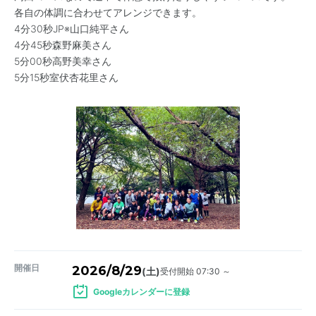
各自の体調に合わせてアレンジできます。
4分30秒JP※山口純平さん
4分45秒森野麻美さん
5分00秒高野美幸さん
5分15秒室伏杏花里さん
開催日
2026/8/29
受付開始 07:30 ～
(土)
Googleカレンダーに登録