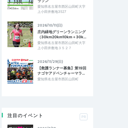
ラソン
愛知県名古屋市西区山田町大字
上小田井敷地3527
2026/10/11(日)
庄内緑地グリーンランニング
（30km20km10km＋30k…
愛知県名古屋市西区山田町大字
上小田井敷地３５２７
2026/11/29(日)
【救護ランナー募集】第19回
ナゴヤアドベンチャーマラ…
愛知県名古屋市西区山田町
注目のイベント
PR