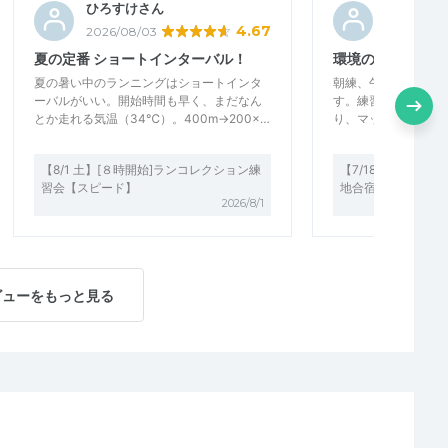
ひろすけさん
樺ちゃん
4.67
2026/08/03
2026/07/2
夏の定番 ショートインターバル！
環境の整った場所
夏の暑い中のランニングはショートインタ
朝練、午前練、午後
ーバルがいい。開始時間も早く、まだなん
す。練習が終わる度
とか走れる気温（34℃）。400m→200×…
り、マッサージ機で
【8/1 土】[８時開始]ランコレクション練
【7/18～20】ラ
習会【スピード】
地合宿in御嶽(オンタ
2026/8/1
ビューをもっと見る