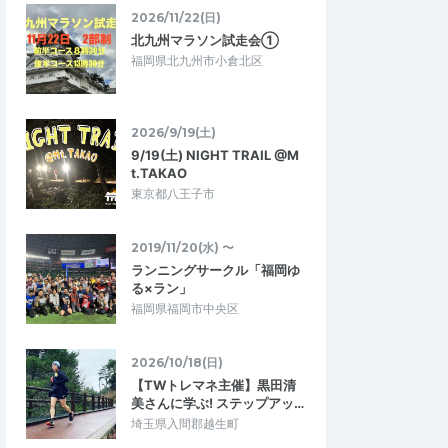
金ちゃんラーメン
2026/11/22(日)
5.00
5.00
2
2026/07/22
北九州マラソン試走会①
で練習できる！
還暦過ぎのじじいの挑戦
福岡県北九州市小倉北区
練と三部練習ができま
還暦を超えての合宿参加。めちゃ不安あり
にシャワーを浴びれた
ましたが、合宿での辛さを経験して、これ
ケアができたりと整…
を肥やしに次の挑戦やったろうかと心に…
2026/9/19(土)
9/19(土) NIGHT TRAIL @M
ンコレクション☆夏の高
【7/18～20】ランコレクション☆夏の高
t.TAKAO
ケ)
地合宿in御嶽(オンタケ)
東京都八王子市
2026/7/18～2026/7/20
2026/7/18～2026/7/20
2019/11/20(水) 〜
ランニングサークル「福岡ゆ
る×ラン」
福岡県福岡市中央区
2026/10/18(日)
【TWトレマネ主催】黒田清
美さんに学ぶ! ステップアッ…
埼玉県入間郡越生町