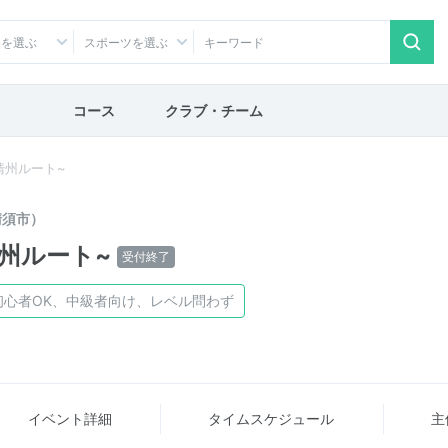
アを選ぶ
スポーツを選ぶ
コース
クラブ・チーム
6~清州ルート~
清須市）
~清州ルート~
受付終了
初心者OK、中級者向け、レベル問わず
イベント詳細
タイム
スケジュール
主