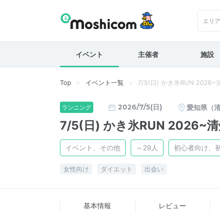
エリ
イベント
主催者
施設
Top
イベント一覧
7/5(日) かき氷RUN 202
2026/7/5(日)
愛知県（
ランニング
7/5(日) かき氷RUN 2026
イベント、その他
～29人
初心者向け、
女性向け
ダイエット
出会い
基本情報
レビュー