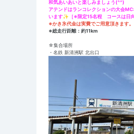
和気あいあいと楽しみましょう(^^)
アテンドはランコレクションの大会MC
います✨［※限定15名程 コースは日
※かき氷代金は実費でご用意頂きます。
※総走行距離：約11km
☆集合場所
・名鉄 新清洲駅 北出口