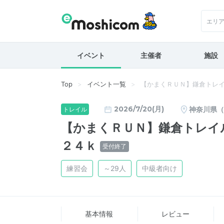
エリ
イベント
主催者
施設
Top
イベント一覧
【かまくＲＵＮ】鎌倉トレ
2026/7/20(月)
神奈川県（
トレイル
【かまくＲＵＮ】鎌倉トレイ
２４ｋ
受付終了
練習会
～29人
中級者向け
基本情報
レビュー