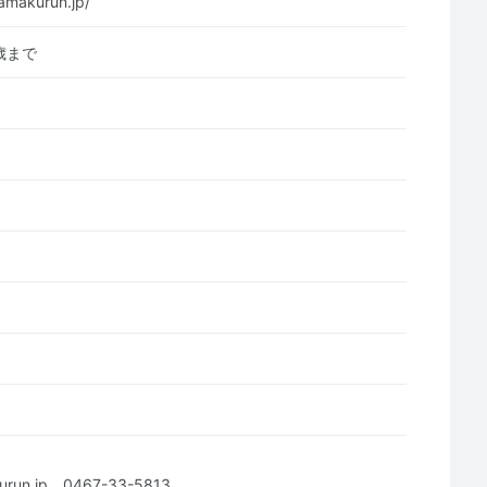
amakurun.jp/
0歳まで
urun.jp、0467-33-5813