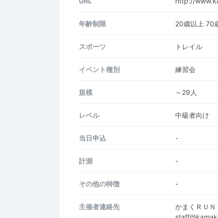
URL
http://www.k
年齢制限
20歳以上 7
スポーツ
トレイル
イベント種別
練習会
規模
～29人
レベル
中級者向け
当日申込
-
計測
-
その他の特徴
-
主催者連絡先
かまくＲＵＮ
staff@kamak