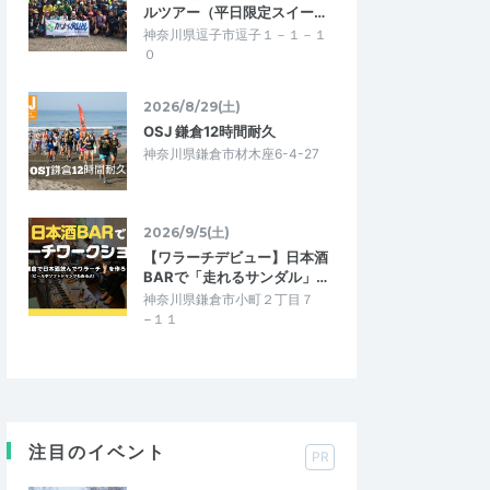
ルツアー（平日限定スイー…
神奈川県逗子市逗子１－１－１
０
2026/8/29(土)
OSJ 鎌倉12時間耐久
神奈川県鎌倉市材木座6-4-27
2026/9/5(土)
【ワラーチデビュー】日本酒
BARで「走れるサンダル」…
神奈川県鎌倉市小町２丁目７
−１１
注目のイベント
PR