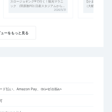
スロージョギング®で行く！観光マラニ
【かまくＲＵＮ】鎌
ック (羽原敦PD) 日産スタジアムから…
（大船初級コース）
2026/5/31
ビューをもっと見る
ド払い、Amazon Pay、
コンビニ払い
可