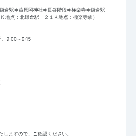
鎌倉駅⇒葛原岡神社⇒長谷階段⇒極楽寺⇒鎌倉駅
７Ｋ地点：北鎌倉駅 ２１Ｋ地点：極楽寺駅）
:00～9:15
証
たしますので、ご確認ください。