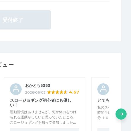
受付終了
ビュー
おかとも5353
くろせい
4.67
2026/06/03
2026/05/1
スロージョギング初心者にも優し
とても丁寧に教え
い！
私のスペック フル
運動習慣はありませんが、何か体力をつけ
時間半レベル ハー
られる運動がしたいと思っていたところ、
分 １０ｋｍ：６２分
スロージョギングを知って参加しました…