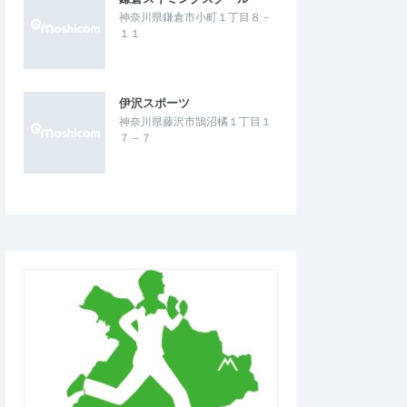
神奈川県鎌倉市小町１丁目８－
１１
伊沢スポーツ
神奈川県藤沢市鵠沼橘１丁目１
７－７