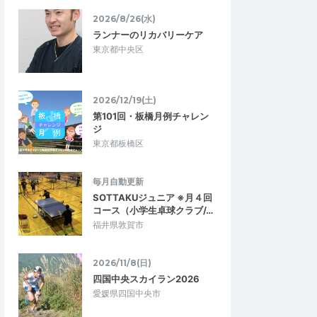
倉トレイルツアー
【かまくＲＵＮ】鎌倉トレイルツアー
１５ｋ
（大船鎌倉ラウンドコース）２３ｋ
2026/8/26(水)
2026/5/10
2026/5/4
ランナーのリカバリーケア
東京都中央区
2026/12/19(土)
第101回・板橋月例チャレン
ジ
東京都板橋区
毎月自動更新
SOTTAKUジュニア ※月４回
コース（小学生卓球クラブ/…
福井県敦賀市
2026/11/8(日)
四国中央スカイラン2026
愛媛県四国中央市