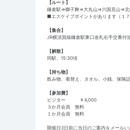
【ルート】
鎌倉駅⇒獅子舞⇒大丸山⇒六国見山⇒北
■エスケイプポイントがあります（１
【集合】
JR横須賀線鎌倉駅東口改札右手交番付近、9
【解散】
同駅、15:30頃
【持ち物】
飲み物、着替え、タオル、小銭、保険
【参加費】
ビジター ￥4,000
３か月会員 無料
１か月会員 無料
開催日3日前に当日のご案内をメールい