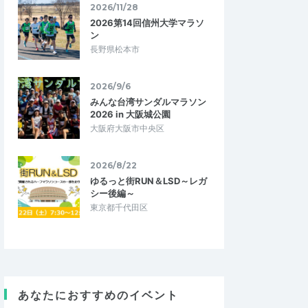
2026/11/28
2026第14回信州大学マラソ
ン
長野県松本市
2026/9/6
みんな台湾サンダルマラソン
2026 in 大阪城公園
大阪府大阪市中央区
2026/8/22
ゆるっと街RUN＆LSD～レガ
シー後編～
sasakura5
東京都千代田区
5.00
5.00
2
2026/05/07
てくれます
トレイル初心者のわたしに最適
マラソン：５時間から５
今回2名のインストラクターさんが付いて下
フマラソン：２時間２０
さり、コースの説明や注意点を丁寧にご説
 趣味はバドミントン…
明頂きました。全員で27名の参加でした…
あなたにおすすめのイベント