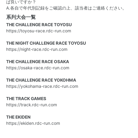
ば良いですか？
A.各自で年代別記録をご確認の上、該当者はご連絡ください。
系列大会一覧
THE CHALLENGE RACE TOYOSU
https://toyosu-race.rdc-run.com
THE NIGHT CHALLENGE RACE TOYOSU
https://night-race.rdc-run.com
THE CHALLENGE RACE OSAKA
https://osaka-race.rdc-run.com
THE CHALLENGE RACE YOKOHMA
https://yokohama-race.rdc-run.com
THE TRACK GAMES
https://track.rdc-run.com
THE EKIDEN
https://ekiden.rdc-run.com