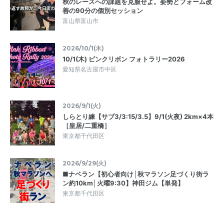
秋のレースへの課題を克服せよ。姿勢とフォーム改
善の90分の個別セッション
富山県富山市
2026/10/1(木)
10/1(木) ピンクリボン フォトラリー2026
愛知県名古屋市中区
2026/9/1(火)
しらとり練【サブ3/3:15/3.5】9/1(火夜) 2km×4本
［皇居/二重橋］
東京都千代田区
2026/9/29(火)
■ナベラン【初心者向け│秋マラソン足づくり街ラ
ン約10km│火曜9:30】神田ジム【単発】
東京都千代田区