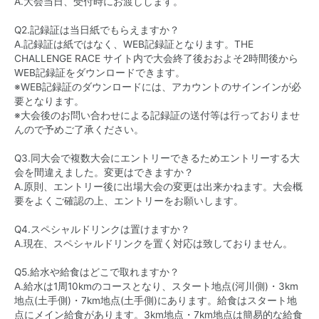
A.大会当日、受付時にお渡しします。
Q2.記録証は当日紙でもらえますか？
A.記録証は紙ではなく、WEB記録証となります。THE
CHALLENGE RACE サイト内で大会終了後おおよそ2時間後から
WEB記録証をダウンロードできます。
※WEB記録証のダウンロードには、アカウントのサインインが必
要となります。
※大会後のお問い合わせによる記録証の送付等は行っておりませ
んので予めご了承ください。
Q3.同大会で複数大会にエントリーできるためエントリーする大
会を間違えました。変更はできますか？
A.原則、エントリー後に出場大会の変更は出来かねます。大会概
要をよくご確認の上、エントリーをお願いします。
Q4.スペシャルドリンクは置けますか？
A.現在、スペシャルドリンクを置く対応は致しておりません。
Q5.給水や給食はどこで取れますか？
A.給水は1周10kmのコースとなり、スタート地点(河川側)・3km
地点(土手側)・7km地点(土手側)にあります。給食はスタート地
点にメイン給食があります。3km地点・7km地点は簡易的な給食