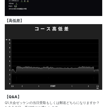
【高低差】
【Q&A】
Q1.大会ゼッケンの当日受取もしくは郵送どちらになりますか？