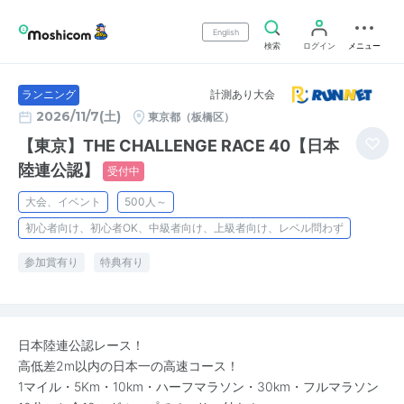
English
検索
ログイン
メニュー
計測あり大会
ランニング
2026/11/7(土)
東京都（板橋区）
【東京】THE CHALLENGE RACE 40【日本
陸連公認】
受付中
大会、イベント
500人～
初心者向け、初心者OK、中級者向け、上級者向け、レベル問わず
参加賞有り
特典有り
日本陸連公認レース！
高低差2m以内の日本一の高速コース！
1マイル・5Km・10km・ハーフマラソン・30km・フルマラソン