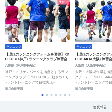
受付中
ランニング
ランニング
【理想のランニングフォームを習得】RD
【理想のランニングフ
C KOBE(神戸) ランニングクラブ練習会…
C OSAKA(大阪) 練
兵庫県（神戸市中央区）
大阪府（大阪市中央区）
神戸・メリケンパークを拠点とするラン
大阪・大阪城公園を拠
ニングクラブ「RDC KOBE」 動きづくり
グチーム「RDC OSA
×ラントレーニングで目標実現へ！
×ラントレーニングで
毎月自動更新
毎月自動更新
違反報告