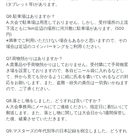
(タブレット等)があります。
Q6.駐車場はありますか？
A.大会で駐車場は用意しておりません。しかし、受付場所の上流
下流ともに1km近辺の場所に河川敷に駐車場があります。(500
円)
※満車でご利用いただけない場合もあるかと思いますので、その
場合は近辺のコインパーキングをご利用ください。
Q7.荷物預かりはありますか？
A.貴重品や手荷物預かりはしておりません。受付隣にて手荷物置
き場を設置しておりますので、各自ビニール袋に入れるなどし
て、外から見ても分かるように紙に氏名を書いていれるなどの対
応をお願いします。また、盗難・紛失の責任は一切負いかねます
ので、ご了承ください。
Q8.落とし物をしました。どうすれば良いですか？
A.大会事務局にメールにてご連絡ください。指定日に着払いにて
郵送します。また、落とし物に関しては大会日から1週間保管し
た後、破棄させていただきます。
Q9.マスターズの年代別等の日本記録を樹立しました。どうすれ