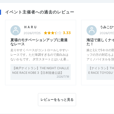
イベント主催者への過去のレビュー
ＨＡＲＵ
うみこひ
3.33
2026/07/25
2026/07/
夏場のモチベーションアップに最適
海辺で楽しくナ
なレース
た！
走りやすくペースがコントロールしやすい
娘と2人で5キロの
レースです。ただ単調すぎるので面白みは
ッフの方の対応もよ
ないかもです。 夕方スタートとはいえ暑…
アミノバイタルを頂
【神戸ナイトラン】THE NIGHT CHALLE
【ナイトラン】THE 
NGE RACE KOBE 3【日本陸連公認】
E RACE TOYO
2026/7/18
レビューをもっと見る