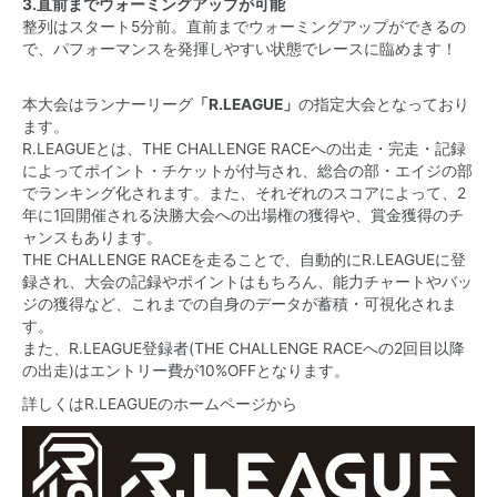
3.直前までウォーミングアップが可能
整列はスタート5分前。直前までウォーミングアップができるの
で、パフォーマンスを発揮しやすい状態でレースに臨めます！
本大会はランナーリーグ
「R.LEAGUE」
の指定大会となっており
ます。
R.LEAGUEとは、THE CHALLENGE RACEへの出走・完走・記録
によってポイント・チケットが付与され、総合の部・エイジの部
でランキング化されます。また、それぞれのスコアによって、2
年に1回開催される決勝大会への出場権の獲得や、賞金獲得のチ
ャンスもあります。
THE CHALLENGE RACEを走ることで、自動的にR.LEAGUEに登
録され、大会の記録やポイントはもちろん、能力チャートやバッ
ジの獲得など、これまでの自身のデータが蓄積・可視化されま
す。
また、R.LEAGUE登録者(THE CHALLENGE RACEへの2回目以降
の出走)はエントリー費が10%OFFとなります。
詳しくはR.LEAGUEのホームページから