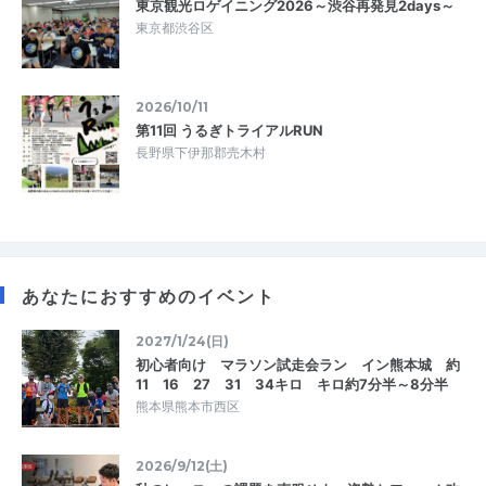
東京観光ロゲイニング2026～渋谷再発見2days～
東京都渋谷区
2026/10/11
第11回 うるぎトライアルRUN
長野県下伊那郡売木村
あなたにおすすめのイベント
2027/1/24(日)
初心者向け マラソン試走会ラン イン熊本城 約
11 16 27 31 34キロ キロ約7分半～8分半
熊本県熊本市西区
2026/9/12(土)