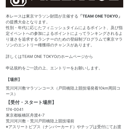
本レースは東京マラソン財団が主催する
「TEAM ONE TOKYO」
の提携大会となります。
性別・年代に応じたフィニッシュタイムによるポイント、及び指
定イベントへの参加によるポイントによってランキングされるよ
り速さを追求するランナーのための登録制プログラムで東京マラ
ソンのエントリー権獲得のチャンスがあります。
詳しくはTEAM ONE TOKYOのホームページから
申込規約をご一読の上、エントリーをお願いします。
【場所】
荒川河川敷マラソンコース（戸田橋陸上競技場発着10km周回コ
ース）
【受付・スタート場所】
174-0041
東京都板橋区舟渡4-7
荒川河川敷・荒川戸田橋陸上競技場前
※アスリートビブス（ナンバーカード）やチップは受付にてお渡