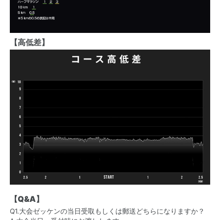
【高低差】
【Q&A】
Q1.大会ゼッケンの当日受取もしくは郵送どちらになりますか？