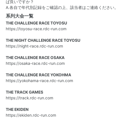
ば良いですか？
A.各自で年代別記録をご確認の上、該当者はご連絡ください。
系列大会一覧
THE CHALLENGE RACE TOYOSU
https://toyosu-race.rdc-run.com
THE NIGHT CHALLENGE RACE TOYOSU
https://night-race.rdc-run.com
THE CHALLENGE RACE OSAKA
https://osaka-race.rdc-run.com
THE CHALLENGE RACE YOKOHMA
https://yokohama-race.rdc-run.com
THE TRACK GAMES
https://track.rdc-run.com
THE EKIDEN
https://ekiden.rdc-run.com