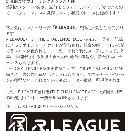
3.直前までウォーミングアップが可能
整列はスタート5分前。直前までウォーミングアップができるの
で、パフォーマンスを発揮しやすい状態でレースに臨めます！
本大会はランナーリーグ
「R.LEAGUE」
の指定大会となっており
ます。
R.LEAGUEとは、THE CHALLENGE RACEへの出走・完走・記録
によってポイント・チケットが付与され、総合の部・エイジの部
でランキング化されます。また、それぞれのスコアによって、2
年に1回開催される決勝大会への出場権の獲得や、賞金獲得のチ
ャンスもあります。
THE CHALLENGE RACEを走ることで、自動的にR.LEAGUEに登
録され、大会の記録やポイントはもちろん、能力チャートやバッ
ジの獲得など、これまでの自身のデータが蓄積・可視化されま
す。
また、R.LEAGUE登録者(THE CHALLENGE RACEへの2回目以降
の出走)はエントリー費が10%OFFとなります。
詳しくはR.LEAGUEのホームページから