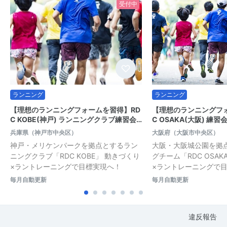
受付中
ランニング
ランニング
【理想のランニングフォームを習得】RD
【理想のランニングフ
C KOBE(神戸) ランニングクラブ練習会…
C OSAKA(大阪) 練
兵庫県（神戸市中央区）
大阪府（大阪市中央区）
神戸・メリケンパークを拠点とするラン
大阪・大阪城公園を拠
ニングクラブ「RDC KOBE」 動きづくり
グチーム「RDC OSA
×ラントレーニングで目標実現へ！
×ラントレーニングで
毎月自動更新
毎月自動更新
違反報告