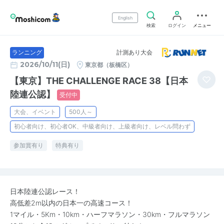
English
検索
ログイン
メニュー
計測あり大会
ランニング
2026/10/11(日)
東京都（板橋区）
【東京】THE CHALLENGE RACE 38【日本
陸連公認】
受付中
大会、イベント
500人～
初心者向け、初心者OK、中級者向け、上級者向け、レベル問わず
参加賞有り
特典有り
日本陸連公認レース！
高低差2m以内の日本一の高速コース！
1マイル・5Km・10km・ハーフマラソン・30km・フルマラソン