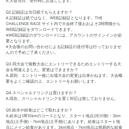
A.大会当日、受付時にお渡しします。
Q2.記録証は当日紙でもらえますか？
A.記録証は紙ではなく、WEB記録証となります。THE
CHALLENGE RACE サイト内で大会終了後おおよそ2時間後から
WEB記録証をダウンロードできます。
※WEB記録証のダウンロードには、アカウントのサインインが必
要となります。
※大会後のお問い合わせによる記録証の送付等は行っておりませ
んので予めご了承ください。
Q3.同大会で複数大会にエントリーできるためエントリーする大
会を間違えました。変更はできますか？
A.原則、エントリー後に出場大会の変更は出来かねます。大会概
要をよくご確認の上、エントリーをお願いします。
Q4.スペシャルドリンクは置けますか？
A.現在、スペシャルドリンクを置く対応は致しておりません。
Q5.給水や給食はどこで取れますか？
A.給水は1周10kmのコースとなり、スタート地点(河川側)・3km
地点(土手側)・7km地点(土手側)にあります。給食はスタート地
点にメイン給食があります。3km地点・7km地点は簡易的な給食