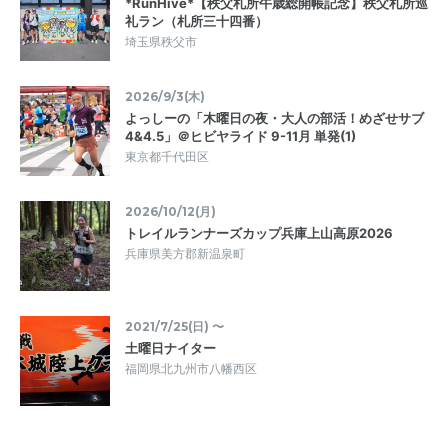
*RunHive*【秩父札所午歳総開帳記念】秩父札所巡
礼ラン（札所三十四番）
埼玉県秩父市
2026/9/3(木)
よっしーの「木曜日の夜・大人の部活！めざせサブ
4&4.5」＠ヒビヤライド 9-11月 単発(1)
東京都千代田区
2026/10/12(月)
トレイルランナーズカップ兵庫上山高原2026
兵庫県美方郡新温泉町
2021/7/25(日) 〜
土曜日ナイター
福岡県北九州市八幡西区