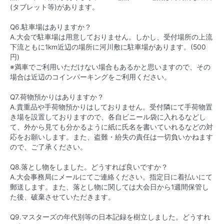
(タブレット等)があります。
Q6.駐車場はありますか？
A.大会で駐車場は用意しておりません。しかし、受付場所の上流
下流ともに1km近辺の場所に河川敷に駐車場があります。(500
円)
※満車でご利用いただけない場合もあるかと思いますので、その
場合は近辺のコインパーキングをご利用ください。
Q7.荷物預かりはありますか？
A.貴重品や手荷物預かりはしておりません。受付隣にて手荷物置
き場を設置しておりますので、各自ビニール袋に入れるなどし
て、外から見ても分かるように紙に氏名を書いていれるなどの対
応をお願いします。また、盗難・紛失の責任は一切負いかねます
ので、ご了承ください。
Q8.落とし物をしました。どうすれば良いですか？
A.大会事務局にメールにてご連絡ください。指定日に着払いにて
郵送します。また、落とし物に関しては大会日から1週間保管し
た後、破棄させていただきます。
Q9.マスターズの年代別等の日本記録を樹立しました。どうすれ