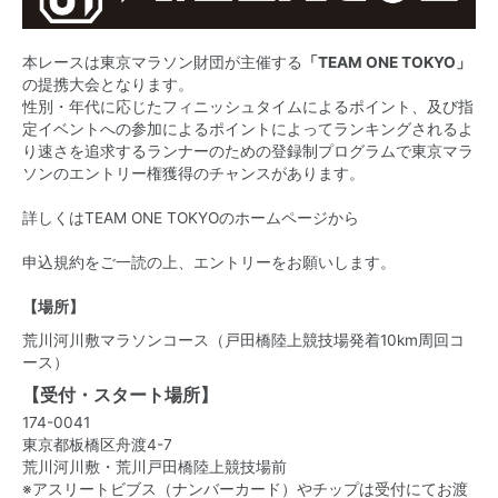
本レースは東京マラソン財団が主催する
「TEAM ONE TOKYO」
の提携大会となります。
性別・年代に応じたフィニッシュタイムによるポイント、及び指
定イベントへの参加によるポイントによってランキングされるよ
り速さを追求するランナーのための登録制プログラムで東京マラ
ソンのエントリー権獲得のチャンスがあります。
詳しくはTEAM ONE TOKYOのホームページから
申込規約をご一読の上、エントリーをお願いします。
【場所】
荒川河川敷マラソンコース（戸田橋陸上競技場発着10km周回コ
ース）
【受付・スタート場所】
174-0041
東京都板橋区舟渡4-7
荒川河川敷・荒川戸田橋陸上競技場前
※アスリートビブス（ナンバーカード）やチップは受付にてお渡