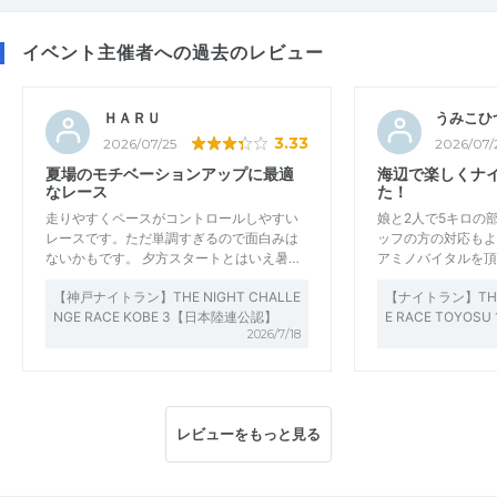
イベント主催者への過去のレビュー
ＨＡＲＵ
うみこひ
3.33
2026/07/25
2026/07/
夏場のモチベーションアップに最適
海辺で楽しくナ
なレース
た！
走りやすくペースがコントロールしやすい
娘と2人で5キロの
レースです。ただ単調すぎるので面白みは
ッフの方の対応もよ
ないかもです。 夕方スタートとはいえ暑…
アミノバイタルを頂
【神戸ナイトラン】THE NIGHT CHALLE
【ナイトラン】THE 
NGE RACE KOBE 3【日本陸連公認】
E RACE TOYO
2026/7/18
レビューをもっと見る