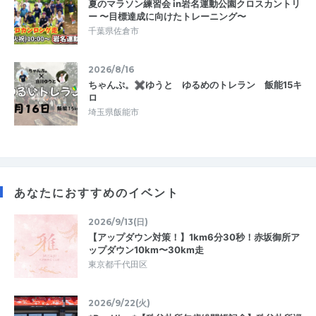
夏のマラソン練習会 in岩名運動公園クロスカントリ
ー 〜目標達成に向けたトレーニング〜
千葉県佐倉市
2026/8/16
ちゃんぷ。✖ゆうと ゆるめのトレラン 飯能15キ
ロ
埼玉県飯能市
あなたにおすすめのイベント
2026/9/13(日)
【アップダウン対策！】1km6分30秒！赤坂御所ア
ップダウン10km〜30km走
東京都千代田区
2026/9/22(火)