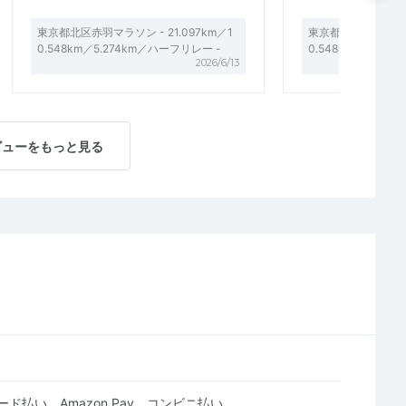
東京都北区赤羽マラソン - 21.097km／1
東京都北区赤羽マラソン 
0.548km／5.274km／ハーフリレー -
0.548km／5.27
2026/6/13
ビューをもっと見る
ド払い、Amazon Pay、コンビニ払い