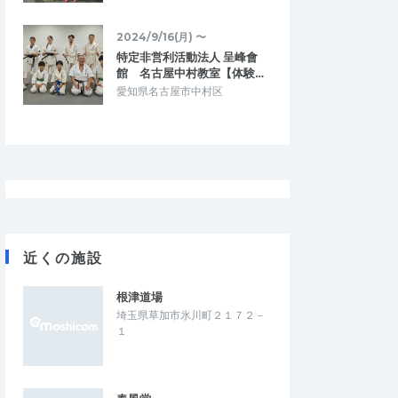
2024/9/16(月) 〜
特定非営利活動法人 呈峰會
館 名古屋中村教室【体験…
愛知県名古屋市中村区
近くの施設
ン
kazugrit
根津道場
4.33
5.00
5
2026/06/15
埼玉県草加市氷川町２１７２－
ベスト
定期的な走力確認に有効な大会
１
ピード強化の練習に最
東京都北区赤羽マラソンのハーフの部に参
ンでもある程度スピー
加しました。 ・コース：河川敷のフラット
動力になるからです。
コースを4周。幅も十分なので、追い抜き…