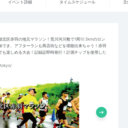
イベント詳細
タイム
スケジュール
主
北区赤羽の地元マラソン！荒川河川敷で1周10.5kmのロン
加でき、アフターランも商店街などを堪能出来ちゃう！赤羽
でも楽しめる大会！記録証即時発行！計測チップを使用した
tokyo/