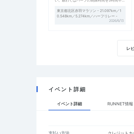
い。願わくばハーフの制限時間を3時間半…
東京都北区赤羽マラソン - 21.097km／1
0.548km／5.274km／ハーフリレー -
2026/6/13
レ
イベント詳細
イベント詳細
RUNNET情報
支払い方法
クレジットカー