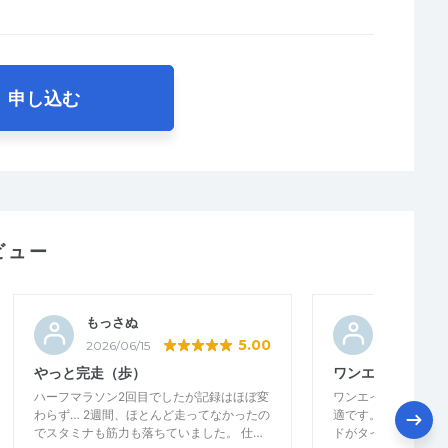
申し込む
ビュー
もっさぬ
カワチャ
5.00
2026/06/15
2026/06/1
やっと完走（歩）
ワンエイトの自己
ハーフマラソン2回目でしたが記録はほぼ変
ワンエイトの部でス
わらず… 2週間、ほとんど走ってなかったの
適です。フルマラソ
でスタミナも筋力も落ちていました。 仕…
ドがタイム躍進の原