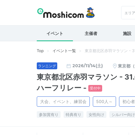
エリ
イベント
主催者
施設
Top
イベント一覧
東京都北区赤羽マラソン - 31.
2026/11/14(土)
東京都（
ランニング
東京都北区赤羽マラソン - 31.6
ハーフリレー -
受付中
大会、イベント、練習会
500人～
初心者
参加賞有り
特典有り
女性向け
シルバー向け