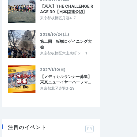
【東京】THE CHALLENGE R
ACE 39【日本陸連公認】
東京都板橋区舟渡4-7
2026/10/24(土)
第二回 板橋ロゲイニング大
会
東京都板橋区大山東町 51 - 1
2027/1/10(日)
【メディカルランナー募集】
東京ニューイヤーハーフマ…
東京都北区赤羽3-29
注目のイベント
PR