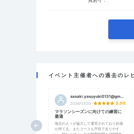
賞あり
:
イベント主催者への過去のレ
sasaki.yasuyuki0131@gmail.com
5.00
2026/07/20
マラソンシーズンに向けての練習に
最適
地元の人々が協力して運営されており好感
が持てる。またコースも平坦で走りやす