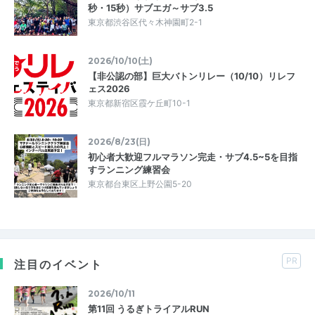
秒・15秒）サブエガ～サブ3.5
東京都渋谷区代々木神園町2-1
2026/10/10(土)
【非公認の部】巨大バトンリレー（10/10）リレフ
ェス2026
東京都新宿区霞ケ丘町10-1
2026/8/23(日)
初心者大歓迎フルマラソン完走・サブ4.5~5を目指
すランニング練習会
東京都台東区上野公園5-20
PR
注目のイベント
2026/10/11
第11回 うるぎトライアルRUN