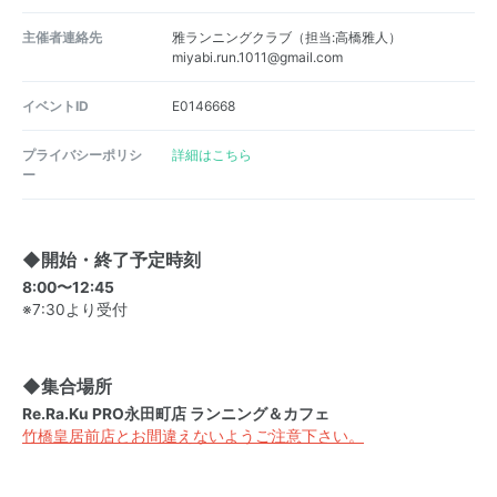
主催者連絡先
雅ランニングクラブ（担当:高橋雅人）
miyabi.run.1011@gmail.com
イベントID
E0146668
プライバシーポリシ
詳細はこちら
ー
◆開始・終了予定時刻
8:00〜12:45
※7:30より受付
◆集合場所
Re.Ra.Ku PRO永田町店 ランニング＆カフェ
竹橋皇居前店とお間違えないようご注意下さい。