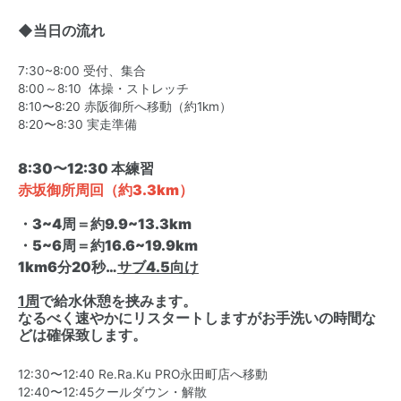
◆当日の流れ
7:30~8:00 受付、集合
8:00～8:10 体操・ストレッチ
8:10〜8:20 赤阪御所へ移動（約1km）
8:20〜8:30 実走準備
8:30〜12:30 本練習
赤坂御所周回（約3.3km）
・3~4周＝約9.9~13.3km
・5~6周＝約16.6~19.9km
1km6分20秒…
サブ4.5向け
1周
で給水休憩を挟みます。
なるべく速やかにリスタートしますがお手洗いの時間な
どは確保致します。
12:30〜12:40 Re.Ra.Ku PRO永田町店へ移動
12:40〜12:45クールダウン・解散