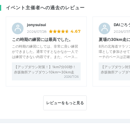
イベント主催者への過去のレビュー
jonysuisui
DAIごろ
4.67
2026/07/28
2026/07/
この時期の練習には最高でした。
夏場の30km走
この時期の練習にしては、非常に良い練習
8月の北海道マラソ
ができました。通常ですとなかなか一人で
環として参加させて
は練習できない内容です。また、ペース…
ーチのペースは正確
【アップダウン対策！】1km7分00秒！
【アップダウン対策
赤坂御所アップダウン10km〜30km走
赤坂御所アップダウ
2026/7/26
レビューをもっと見る