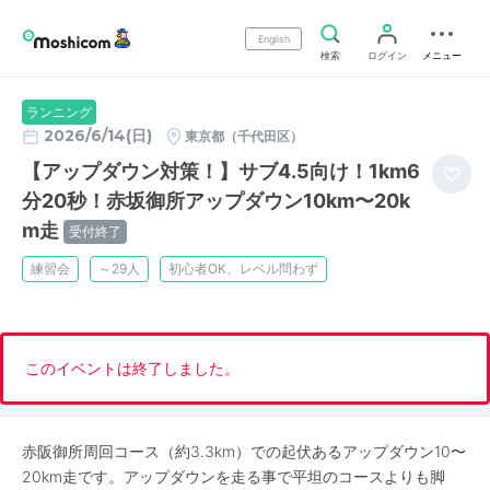
English
検索
ログイン
メニュー
ランニング
2026/6/14(日)
東京都（千代田区）
【アップダウン対策！】サブ4.5向け！1km6
分20秒！赤坂御所アップダウン10km〜20k
m走
受付終了
練習会
～29人
初心者OK、レベル問わず
このイベントは終了しました。
赤阪御所周回コース（約3.3km）での起伏あるアップダウン10〜
20km走です。アップダウンを走る事で平坦のコースよりも脚