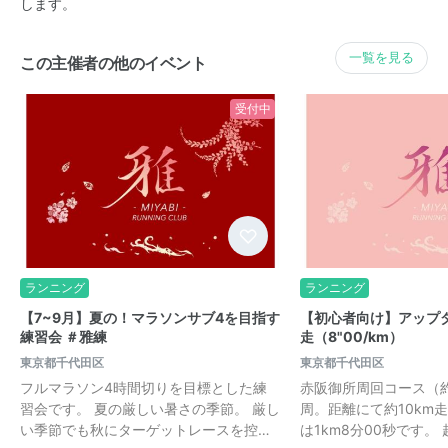
します。
一覧を見る
この主催者の他のイベント
受付中
ランニング
ランニング
【7~9月】夏の！マラソンサブ4を目指す
【初心者向け】アップダ
練習会 ＃雅練
走（8"00/km）
東京都千代田区
東京都千代田区
フルマラソン4時間切りを目標とした練
赤阪御所周回コース（約3
習会です。 夏の厳しい暑さの季節。 厳し
周。距離にて約10km
い季節でも秋にターゲットレースを控…
は1km8分00秒です。