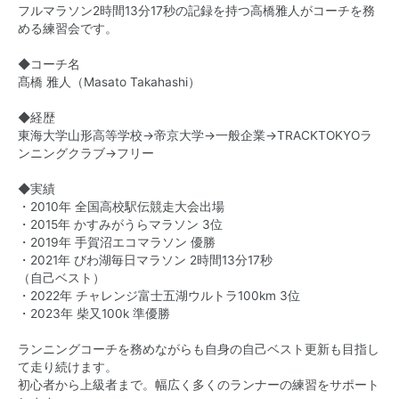
フルマラソン2時間13分17秒の記録を持つ高橋雅人がコーチを務
める練習会です。
◆コーチ名
髙橋 雅人（Masato Takahashi）
◆経歴
東海大学山形高等学校→帝京大学→一般企業→TRACKTOKYOラ
ンニングクラブ→フリー
◆実績
・2010年 全国高校駅伝競走大会出場
・2015年 かすみがうらマラソン 3位
・2019年 手賀沼エコマラソン 優勝
・2021年 びわ湖毎日マラソン 2時間13分17秒
（自己ベスト）
・2022年 チャレンジ富士五湖ウルトラ100km 3位
・2023年 柴又100k 準優勝
ランニングコーチを務めながらも自身の自己ベスト更新も目指し
て走り続けます。
初心者から上級者まで。幅広く多くのランナーの練習をサポート