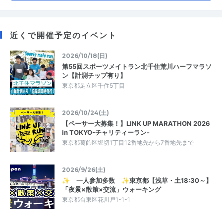
近くで開催予定のイベント
2026/10/18(日)
第55回スポーツメイトラン北千住荒川ハーフマラソ
ン【計測チップ有り】
東京都足立区千住5丁目
2026/10/24(土)
【ペーサー大募集！】LINK UP MARATHON 2026
in TOKYO-チャリティーラン-
東京都葛飾区堀切1丁目12番地先から7番地先まで
2026/9/26(土)
✨ 一人参加多数 ✨東京都【浅草・土18:30～】
「夜景×散策×交流」ウォーキング
東京都台東区花川戸1-1-1