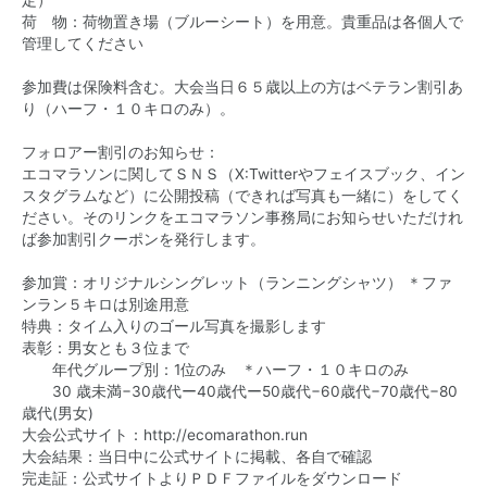
定
荷 物：荷物置き場（ブルーシート）を用意。貴重品は各個人で
管理してください
参加費は保険料含む。大会当日６５歳以上の方はベテラン割引あ
り（ハーフ・１０キロのみ）。
フォロアー割引のお知らせ：
エコマラソンに関してＳＮＳ（X:Twitterやフェイスブック、イン
スタグラムなど）に公開投稿（できれば写真も一緒に）をしてく
ださい。そのリンクをエコマラソン事務局にお知らせいただけれ
ば参加割引クーポンを発行します。
参加賞：オリジナルシングレット（ランニングシャツ） ＊ファ
ンラン５キロは別途用意
特典：タイム入りのゴール写真を撮影します
表彰：男女とも‪３‬位まで
年代グループ別：1位のみ ＊ハーフ・１０キロのみ
‏ 30歳未満−30歳代ー40歳代ー50歳代−60歳代−70歳代−80
歳代(男女)
‪大会公式サイト：
大会結果：当日中に公式サイトに掲載、各自で確認
完走証：公式サイトよりＰＤＦファイルをダウンロード