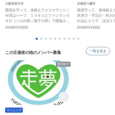
大阪府枚方市
京都府八幡市
環境を守って、体鍛えてエコマラソン！
環境守って、身体鍛え
今回はハーフ、１０キロとファンラン５
木津川・宇治川・桂川
キロ（ソロの部＋親子の部）で開催さ…
れ込むエリア。ほぼ１
2026/11/23(月)
2026/11/22(日)
一覧を見る
この主催者の他のメンバー募集
受付終了
ランニング