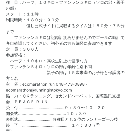
種 目：ハーフ、１０キロ＋ファンラン５キロ（ソロの部・親子
の部）
スタート：１１時
制限時間：１８０分・９０分
但し公式サイトに掲載するタイムは１５０分・７５分
まで
ファンラン５キロは記録計測ありませんのでゴールの時計で
各自確認してください。初心者の方も気軽に参加できます
定 員：３００人
参加資格：
ハーフ・１０キロ：高校生以上の健康な方
ファンラン５キロ：ソロの部は年齢性別不問、
親子の部は１５歳未満のお子様と保護者の
方１名
主 催：ecomarathon.run 048-473-0898・
ecomarathon@runningintokyo.com
協 力：ＱＫランニング、セカンドハーベスト、国際難民支援
会、ＰＥＡＣＥ ＲＵＮ
受 付 ……………………………………９：３０〜１０：３０
開会式.........................................１０：３０
表彰式………………………… 各種目とも３位のランナーゴール後
終 了 …………………………………… １４：３０（予