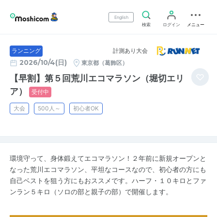
English
検索
ログイン
メニュー
計測あり大会
ランニング
2026/10/4(日)
東京都（葛飾区）
【早割】第５回荒川エコマラソン（堀切エリ
ア）
受付中
大会
500人～
初心者OK
環境守って、身体鍛えてエコマラソン！２年前に新規オープンと
なった荒川エコマラソン、平坦なコースなので、初心者の方にも
自己ベストを狙う方にもおススメです。ハーフ・１０キロとファ
ンラン５キロ（ソロの部と親子の部）で開催します。