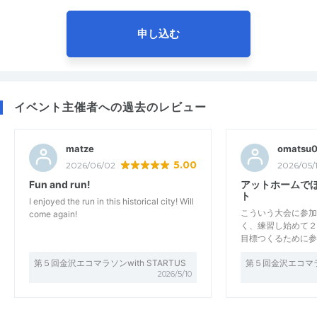
申し込む
イベント主催者への過去のレビュー
matze
omatsu
5.00
2026/06/02
2026/05/
Fun and run!
アットホームで
ト
I enjoyed the run in this historical city! Will
こういう大会に参加
come again!
く、練習し始めて２
目標つくるために参
第５回金沢エコマラソンwith STARTUS
第５回金沢エコマラソ
2026/5/10