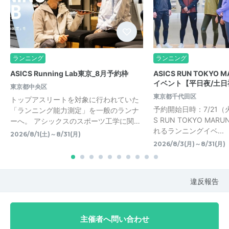
ランニング
ランニング
ASICS Running Lab東京_8月予約枠
ASICS RUN TOKYO 
イベント【平日夜/土日
東京都中央区
東京都千代田区
トップアスリートを対象に行われていた
予約開始日時：7/21（火）
「ランニング能力測定」を一般のランナ
S RUN TOKYO MAR
ーへ。 アシックスのスポーツ工学に関…
れるランニングイベ...
2026/8/1(土)～8/31(月)
2026/8/3(月)～8/31(月)
違反報告
主催者へ問い合わせ