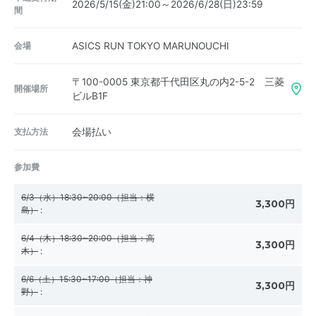
2026/5/15(金)21:00～2026/6/28(日)23:59
間
会場
ASICS RUN TOKYO MARUNOUCHI
〒100-0005
東京都千代田区丸の内2-5-2 三菱
開催場所
ビルB1F
支払方法
会場払い
参加費
6/3（水）18:30~20:00（担当：横
3,300円
島）
:
6/4（木）18:30~20:00（担当：高
3,300円
木）
:
6/6（土）15:30~17:00（担当：神
3,300円
野）
: