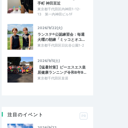
手町 神田至近
東京都千代田区内神田1-12-
13 第一内神田ビル1F
2026/9/22(火)
ランステ®公認練習会：毎週
火曜の朝練「ミッコとオユ…
東京都千代田区日比谷公園1-2
2026/9/5(土)
【猛暑対策】ピーエスエス皇
居健康ランニング令和8年9…
東京都千代田区皇居
注目のイベント
PR
2026/9/22