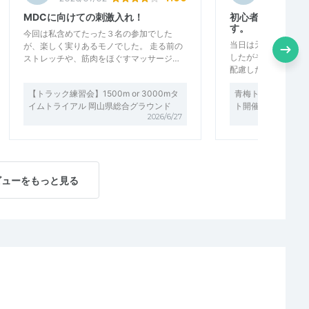
MDCに向けての刺激入れ！
初心者にも丁寧に
す。
今回は私含めてたった３名の参加でした
当日は天候がよくな
が、楽しく実りあるモノでした。 走る前の
したがその分トレラ
ストレッチや、筋肉をほぐすマッサージ…
配慮したペースでの
【トラック練習会】1500m or 3000mタ
青梅トレイル初・中
イムトライアル 岡山県総合グラウンド
ト開催中！
2026/6/27
ビューをもっと見る