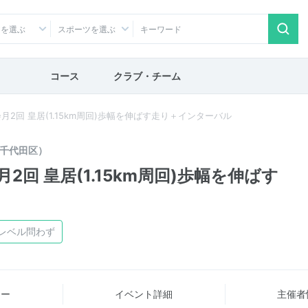
アを選ぶ
スポーツを選ぶ
コース
クラブ・チーム
2回 皇居(1.15km周回)歩幅を伸ばす走り＋インターバル
千代田区）
回 皇居(1.15km周回)歩幅を伸ばす
レベル問わず
ュー
イベント詳細
主催者