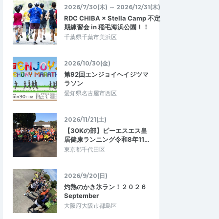
2026/7/30(木) ～ 2026/12/31(木)
対応してくれま
前傾姿勢 プラス インターバル
RDC CHIBA × Stella Camp 不定
今まで自己流で練習していましたが、沢山
期練習会 in 稲毛海浜公園！！
く、参加者が少人数で
の学びがありました、ランニング中もコー
千葉県千葉市美浜区
ン初心者の私にも十分
チが気さくに話しかけてくれてランニン…
練習を行なっていた…
2026/10/30(金)
級者向け定例イベン
学べる通えるマラソン練習会月4回 千葉
第92回エンジョイヘイジツマ
市稲毛海浜公園 前傾＋インターバル走
2026/6/28
ラソン
2026/5/16
愛知県名古屋市西区
2026/11/21(土)
【30Kの部】ピーエスエス皇
居健康ランニング令和8年11…
東京都千代田区
2026/9/20(日)
灼熱のかき氷ラン！２０２６
September
大阪府大阪市都島区