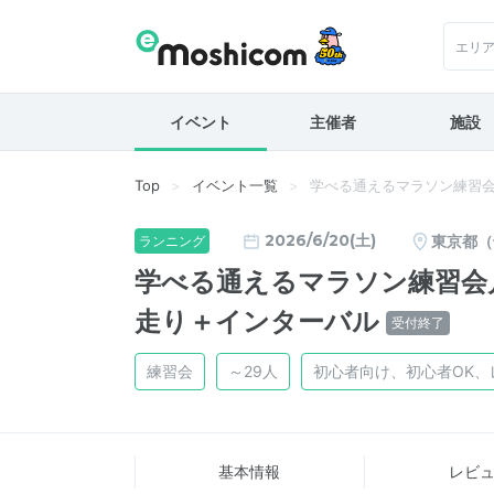
エリ
イベント
主催者
施設
Top
イベント一覧
学べる通えるマラソン練習会月
2026/6/20(土)
東京都（
ランニング
学べる通えるマラソン練習会月2
走り＋インターバル
受付終了
練習会
～29人
初心者向け、初心者OK、
基本情報
レビ