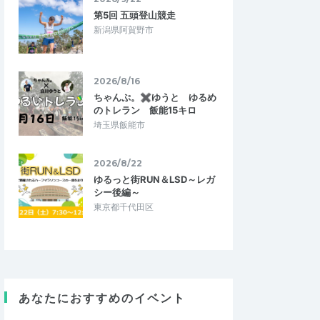
第5回 五頭登山競走
新潟県阿賀野市
2026/8/16
ちゃんぷ。✖ゆうと ゆるめ
のトレラン 飯能15キロ
埼玉県飯能市
2026/8/22
ゆるっと街RUN＆LSD～レガ
シー後編～
東京都千代田区
あなたにおすすめのイベント
satoyama11
4.33
4.67
0
2026/05/19