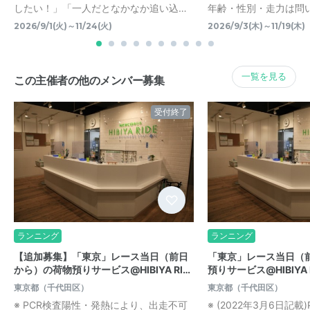
したい！」「一人だとなかなか追い込…
年齢・性別・走力は問
2026/9/1(火)～11/24(火)
2026/9/3(木)～11/19(木)
一覧を見る
この主催者の他のメンバー募集
受付終了
ランニング
ランニング
【追加募集】「東京」レース当日（前日
「東京」レース当日（
から）の荷物預りサービス@HIBIYA RI…
預りサービス@HIBIYA 
東京都（千代田区）
東京都（千代田区）
※ PCR検査陽性・発熱により、出走不可
※ (2022年3月6日記