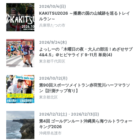
2026/10/4(日)
KAKITSU2026 ～播磨の国の山城跡を巡るトレイ
ルラン～
兵庫県たつの市
2026/9/24(木)
よっしーの「木曜日の夜・大人の部活！めざせサブ
4&4.5」＠ヒビヤライド 9-11月 単発(4)
東京都千代田区
2026/10/12(月)
第90回スポーツメイトラン赤羽荒川ハーフマラソ
ン【計測チップ有り】
東京都北区
2026/12/12(土)・2026/12/13(日)
第4回 ゴールデンルート沖縄美ら海ウルトラウォー
キング2026
沖縄県名護市