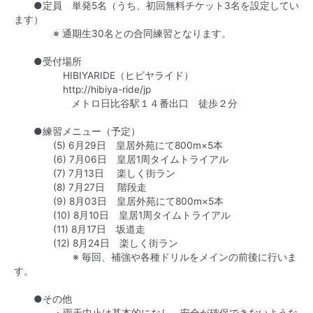
●定員 単発5名（うち、初回無料チケット3名を設定してい
ます）
※ 通期生30名との合同練習となります。
●受付場所
HIBIYARIDE（ヒビヤライド）
http://hibiya-ride/jp
メトロ日比谷駅１４番出口 徒歩２分
●練習メニュー（予定）
(5) 6月29日 皇居外苑にて800m×5本
(6) 7月06日 皇居1周タイムトライアル
(7) 7月13日 楽しく街ラン
(8) 7月27日 階段走
(9) 8月03日 皇居外苑にて800m×5本
(10) 8月10日 皇居1周タイムトライアル
(11) 8月17日 坂道走
(12) 8月24日 楽しく街ラン
※ 毎回、補強や各種ドリルをメインの前後に行いま
す。
●その他