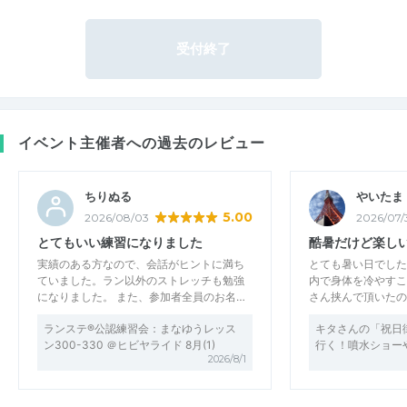
受付終了
イベント主催者への過去のレビュー
ちりぬる
やいたま
5.00
2026/08/03
2026/07/
とてもいい練習になりました
酷暑だけど楽し
実績のある方なので、会話がヒントに満ち
とても暑い日でした
ていました。ラン以外のストレッチも勉強
内で身体を冷やすこ
になりました。 また、参加者全員のお名…
さん挟んで頂いたの
ランステ®公認練習会：まなゆうレッス
キタさんの「祝日
ン300-330 ＠ヒビヤライド 8月(1)
行く！噴水ショー
2026/8/1