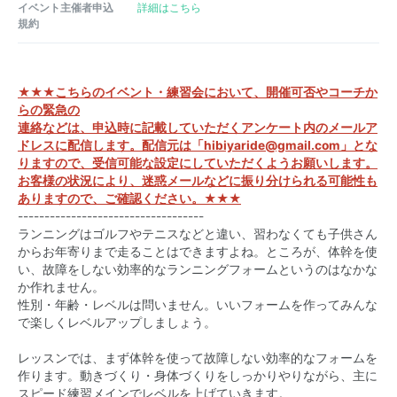
イベント主催者申込
詳細はこちら
規約
★★★こちらのイベント・練習会において、開催可否やコーチか
らの緊急の
連絡などは、申込時に記載していただくアンケート内のメールア
ドレスに配信します。配信元は「hibiyaride@gmail.com」とな
りますので、受信可能な設定にしていただくようお願いします。
お客様の状況により、迷惑メールなどに振り分けられる可能性も
ありますので、ご確認ください。★★★
-----------------------------------
ランニングはゴルフやテニスなどと違い、習わなくても子供さん
からお年寄りまで走ることはできますよね。ところが、体幹を使
い、故障をしない効率的なランニングフォームというのはなかな
か作れません。
性別・年齢・レベルは問いません。いいフォームを作ってみんな
で楽しくレベルアップしましょう。
レッスンでは、まず体幹を使って故障しない効率的なフォームを
作ります。動きづくり・身体づくりをしっかりやりながら、主に
スピード練習メインでレベルを上げていきます。