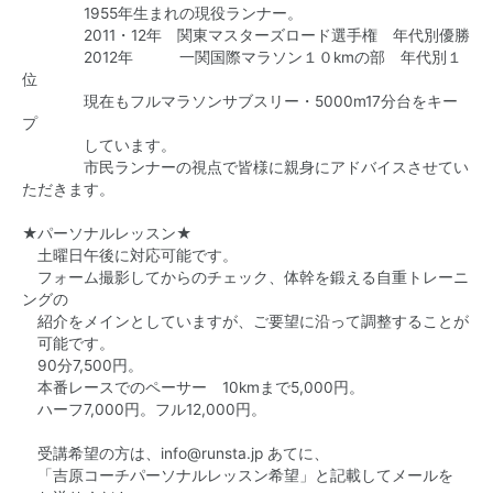
1955年生まれの現役ランナー。
2011・12年 関東マスターズロード選手権 年代別優勝
2012年 一関国際マラソン１０kmの部 年代別１
位
現在もフルマラソンサブスリー・5000m17分台をキー
プ
しています。
市民ランナーの視点で皆様に親身にアドバイスさせてい
ただきます。
★パーソナルレッスン★
土曜日午後に対応可能です。
フォーム撮影してからのチェック、体幹を鍛える自重トレーニ
ングの
紹介をメインとしていますが、ご要望に沿って調整することが
可能です。
90分7,500円。
本番レースでのペーサー 10kmまで5,000円。
ハーフ7,000円。フル12,000円。
受講希望の方は、
info@runsta.jp
あてに、
「吉原コーチパーソナルレッスン希望」と記載してメールを