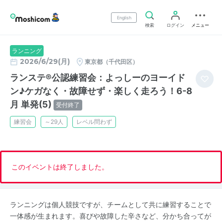
English
検索
ログイン
メニュー
ランニング
2026/6/29(月)
東京都（千代田区）
ランステ®公認練習会：よっしーのヨーイド
ン♪ケガなく・故障せず・楽しく走ろう！6-8
月 単発(5)
受付終了
練習会
～29人
レベル問わず
このイベントは終了しました。
ランニングは個人競技ですが、チームとして共に練習することで
一体感が生まれます。喜びや故障した辛さなど、分かち合ってが