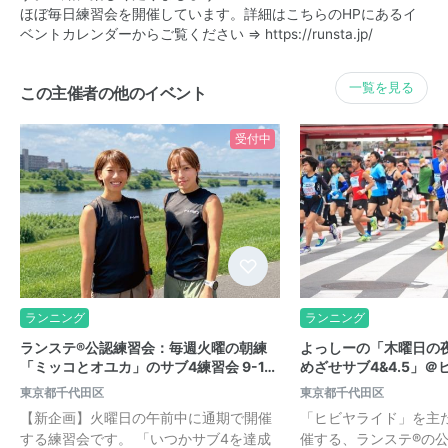
ほぼ毎日練習会を開催しています。詳細はこちらのHPにあるイ
ベントカレンダーからご覧ください ⇒
https://runsta.jp/
一覧を見る
この主催者の他のイベント
受付中
ランニング
ランニング
ランステ®公認練習会：毎週火曜の朝練
よっしーの「木曜日の
「ミッコとオユカ」のサブ4練習会 9-1…
めざせサブ4&4.5」＠ヒ
東京都千代田区
東京都千代田区
【新企画】火曜日の午前中に通期で開催
「ヒビヤライド」を主
する練習会です。 「いつかサブ4を達成
催する、ランステ®の