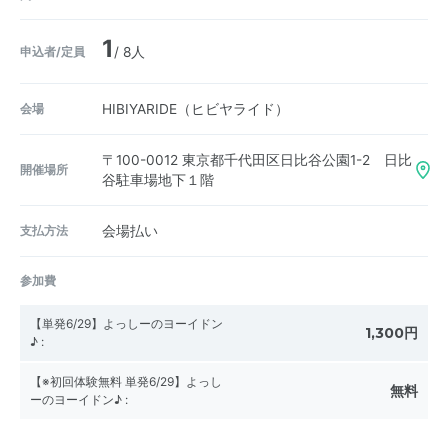
1
申込者/定員
/ 8人
会場
HIBIYARIDE（ヒビヤライド）
〒100-0012
東京都千代田区日比谷公園1-2 日比
開催場所
谷駐車場地下１階
支払方法
会場払い
参加費
【単発6/29】よっしーのヨーイドン
1,300円
♪
:
【※初回体験無料 単発6/29】よっし
無料
ーのヨーイドン♪
: