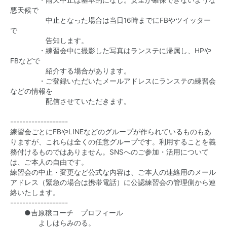
・雨天中止は基本的になし。安全が確保できないような
悪天候で
中止となった場合は当日16時までにFBやツイッター
で
告知します。
・練習会中に撮影した写真はランステに帰属し、HPや
FBなどで
紹介する場合があります。
・ご登録いただいたメールアドレスにランステの練習会
などの情報を
配信させていただきます。
-------------------
練習会ごとにFBやLINEなどのグループが作られているものもあ
りますが、これらは全くの任意グループです。利用することを義
務付けるものではありません。SNSへのご参加・活用について
は、ご本人の自由です。
練習会の中止・変更など公式な内容は、ご本人の連絡用のメール
アドレス（緊急の場合は携帯電話）に公認練習会の管理側から連
絡いたします。
-------------------
●吉原穣コーチ プロフィール
よしはらみのる。