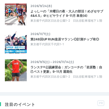
2026/9/24(木)
よっしーの「木曜日の夜・大人の部活！めざせサブ
4&4.5」＠ヒビヤライド 9-11月 単発(4)
東京都千代田区日比谷公園1-2 日比谷駐車場地下１階
2026/11/7(土)
第248回UP RUN皇居マラソン◎計測チップ有◎
東京都千代田区千代田1-1
2026/9/5(土)～2026/11/14(土)
ランステ®公認練習会：ガンコーチの「岩原塾：自
己ベスト更新」9-11月 通期生
東京都千代田区日比谷公園1-2 日比谷駐車場地下１階
PR
注目のイベント