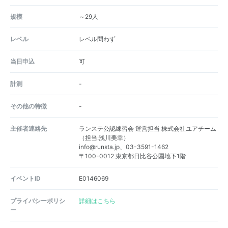
規模
～29人
レベル
レベル問わず
当日申込
可
計測
-
その他の特徴
-
主催者連絡先
ランステ公認練習会 運営担当 株式会社ユアチーム
（担当:浅川美幸）
info@runsta.jp、03-3591-1462
〒100-0012 東京都日比谷公園地下1階
イベントID
E0146069
プライバシーポリシ
詳細はこちら
ー