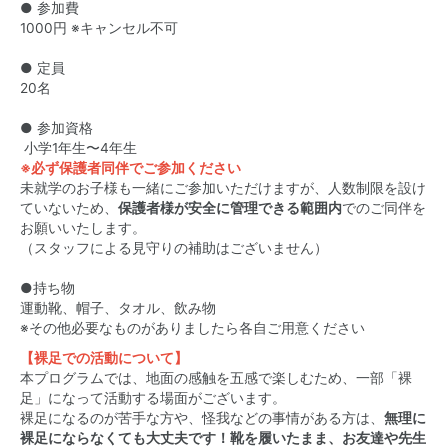
● 参加費
1000円 ※キャンセル不可
● 定員
20名
● 参加資格
小学1年生〜4年生
※必ず保護者同伴でご参加ください
未就学のお子様も一緒にご参加いただけますが、人数制限を設け
ていないため、
保護者様が安全に管理できる範囲内
でのご同伴を
お願いいたします。
（スタッフによる見守りの補助はございません）
●持ち物
運動靴、帽子、タオル、飲み物
※その他必要なものがありましたら各自ご用意ください
【裸足での活動について】
本プログラムでは、地面の感触を五感で楽しむため、一部「裸
足」になって活動する場面がございます。
裸足になるのが苦手な方や、怪我などの事情がある方は、
無理に
裸足にならなくても大丈夫です！靴を履いたまま、お友達や先生