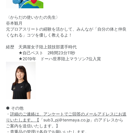
〈からだの使いかたの先生〉
谷本観月
元プロアスリートの経験を活かして、みんなが「自分の体と仲良
くなれる」コツを優しく教えるよ！
経歴 天満屋女子陸上競技部選手時代
★自己ベスト 2時間23分11秒
★2019年 ドーハ世界陸上マラソン7位入賞
● その他
・
詳細のご連絡は、アンケートでご回答のメールアドレスにお送
りいたします。【
「sub3_pj＠tenmaya.co.jp」のアドレスから
ご案内を送信いたします。】
・貴重品の管理は各自でお願いいたします。