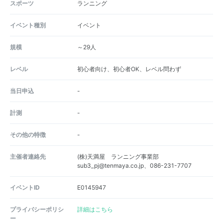
スポーツ
ランニング
イベント種別
イベント
規模
～29人
レベル
初心者向け、初心者OK、レベル問わず
当日申込
-
計測
-
その他の特徴
-
主催者連絡先
(株)天満屋 ランニング事業部
sub3_pj@tenmaya.co.jp、086-231-7707
イベントID
E0145947
プライバシーポリシ
詳細はこちら
ー