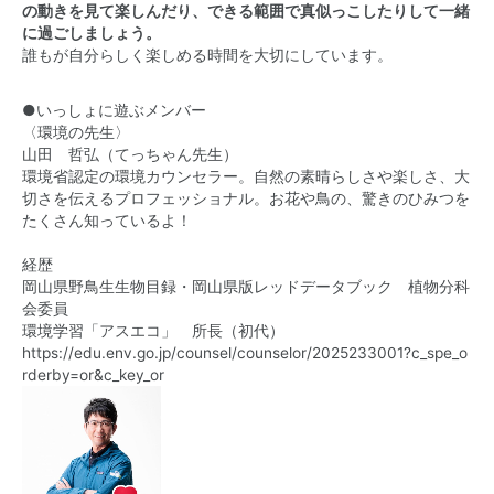
の動きを見て楽しんだり、できる範囲で真似っこしたりして一緒
に過ごしましょう。
誰もが自分らしく楽しめる時間を大切にしています。
●いっしょに遊ぶメンバー
〈環境の先生〉
山田 哲弘（てっちゃん先生）
環境省認定の環境カウンセラー。自然の素晴らしさや楽しさ、大
切さを伝えるプロフェッショナル。お花や鳥の、驚きのひみつを
たくさん知っているよ！
経歴
岡山県野鳥生生物目録・岡山県版レッドデータブック 植物分科
会委員
環境学習「アスエコ」 所長（初代）
https://edu.env.go.jp/counsel/counselor/2025233001?c_spe_o
rderby=or&c_key_or