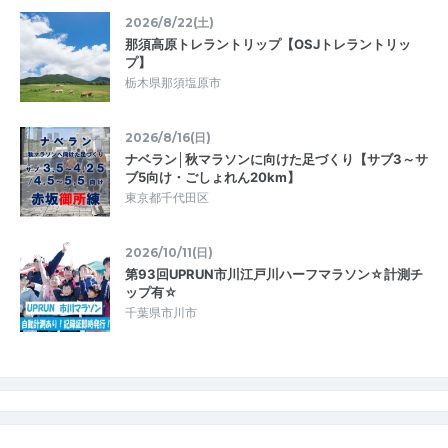
2026/8/22(土)
那須高原トレラントリップ【OSJトレラントリッ
プ】
栃木県那須塩原市
2026/8/16(日)
ナベラン│秋マラソンに向けた足づくり【サブ3～サ
ブ5向け・ごしょれん20km】
東京都千代田区
2026/10/11(日)
第93回UPRUN市川江戸川ハーフマラソン☆計測チ
ップ有☆
千葉県市川市