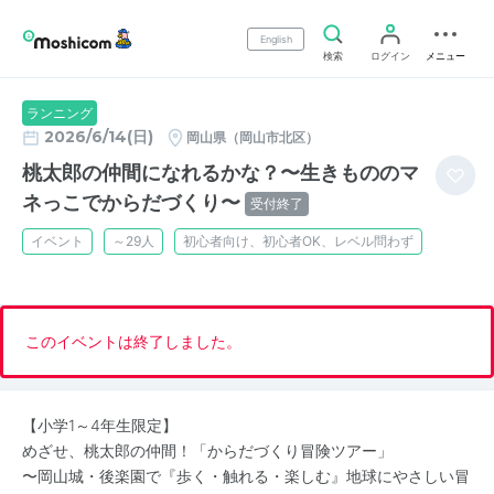
English
検索
ログイン
メニュー
ランニング
2026/6/14(日)
岡山県（岡山市北区）
桃太郎の仲間になれるかな？〜生きもののマ
ネっこでからだづくり〜
受付終了
イベント
～29人
初心者向け、初心者OK、レベル問わず
このイベントは終了しました。
【小学1～4年生限定】
めざせ、桃太郎の仲間！「からだづくり冒険ツアー」
〜岡山城・後楽園で『歩く・触れる・楽しむ』地球にやさしい冒