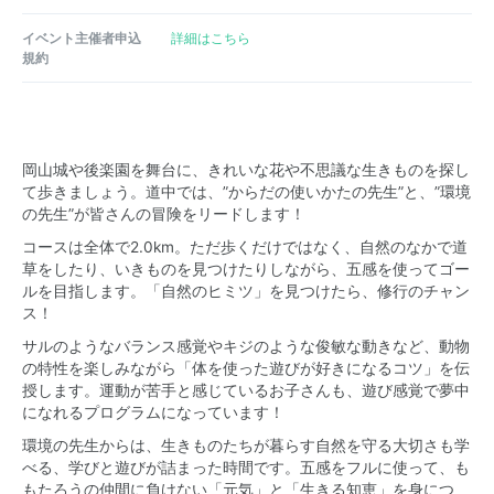
イベント主催者申込
詳細はこちら
規約
岡山城や後楽園を舞台に、きれいな花や不思議な生きものを探し
て歩きましょう。道中では、”からだの使いかたの先生”と、”環境
の先生”が皆さんの冒険をリードします！
コースは全体で2.0km。ただ歩くだけではなく、自然のなかで道
草をしたり、いきものを見つけたりしながら、五感を使ってゴー
ルを目指します。「自然のヒミツ」を見つけたら、修行のチャン
ス！
サルのようなバランス感覚やキジのような俊敏な動きなど、動物
の特性を楽しみながら「体を使った遊びが好きになるコツ」を伝
授します。運動が苦手と感じているお子さんも、遊び感覚で夢中
になれるプログラムになっています！
環境の先生からは、生きものたちが暮らす自然を守る大切さも学
べる、学びと遊びが詰まった時間です。五感をフルに使って、も
もたろうの仲間に負けない「元気」と「生きる知恵」を身につ