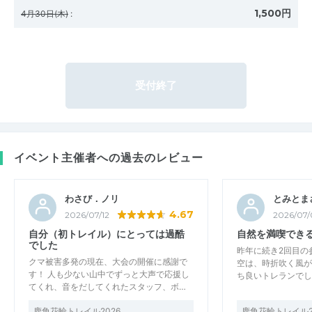
1,500円
4月30日(木)
:
受付終了
イベント主催者への過去のレビュー
わさび．ノリ
とみとま
4.67
2026/07/12
2026/07/
自分（初トレイル）にとっては過酷
自然を満喫でき
でした
昨年に続き2回目の
クマ被害多発の現在、大会の開催に感謝で
空は、時折吹く風が
す！ 人も少ない山中でずっと大声で応援し
ち良いトレランでし
てくれ、音をだしてくれたスタッフ、ボ…
鹿角花輪トレイル2026
鹿角花輪トレイル2