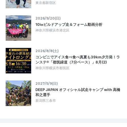
東京都新宿区
2026/9/20(日)
10㎞ビルドアップ走＆フォーム動画分析
神奈川県横浜市港北区
2026/8/8(土)
コンビニでアイス食べ食べ真夏も39km夕方発！ラ
ンステ®「都筑緑道（7分ペース）」8月(2)
神奈川県横浜市都筑区
2027/5/9(日)
DEEP JAPAN オフィシャル試走キャンプ with 高橋
和之選手
新潟県三条市