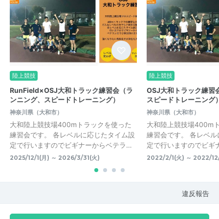
陸上競技
陸上競技
RunField×OSJ大和トラック練習会（ラ
OSJ大和トラック練習
ンニング、スピードトレーニング）
スピードトレーニング
神奈川県（大和市）
神奈川県（大和市）
大和陸上競技場400mトラックを使った
大和陸上競技場400m
練習会です。 各レベルに応じたタイム設
練習会です。 各レベ
定で行いますのでビギナーからベテラ…
定で行いますのでビギ
2025/12/1(月) ～ 2026/3/31(火)
2022/2/1(火) ～ 2022/12
違反報告