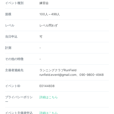
イベント種別
練習会
規模
100人～499人
レベル
レベル問わず
当日申込
可
計測
-
その他の特徴
-
主催者連絡先
ランニングクラブRunField
runfield.event@gmail.com、090-9800-4948
イベントID
E0144838
プライバシーポリシ
詳細はこちら
ー
イベント主催者申込
詳細はこちら