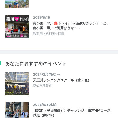
2026/9/18
南小国・黒川♨トレイル ～温泉好きランナーよ、
南小国・黒川で阿蘇ぼうぜ！～
熊本県阿蘇郡南小国町
あなたにおすすめのイベント
2024/2/27(火) 〜
天王川ランニングスクール（水・金）
愛知県津島市
2026/9/30(水)
【試走（平日開催）】チャレンジ！東京HMコース
試走（約21K）