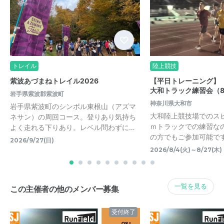
トレイル
陸上競技
紫波あづまねトレイル2026
【平日トレーニング】
大和トラック練習会（
岩手県紫波郡紫波町
神奈川県大和市
岩手県紫波町のシンボル東根山（アズマ
大和陸上競技場でのスピ
ネサン）の周回コース。登りあり気持ち
ｍトラックでの練習な
よく走れる下りあり。レベル問わずに…
の方でもご参加可能です
2026/9/27(日)
2026/8/4(火)～8/27(木)
一覧を見る
この主催者の他のメンバー募集
受付終了