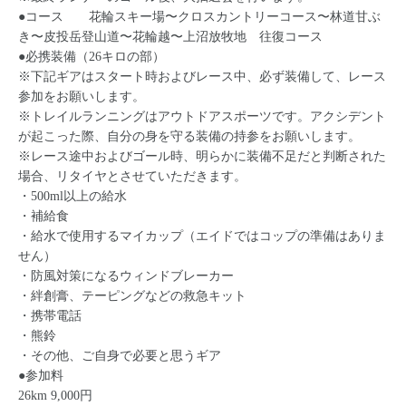
●コース 花輪スキー場〜クロスカントリーコース〜林道甘ぶ
き〜皮投岳登山道〜花輪越〜上沼放牧地 往復コース
●必携装備（26キロの部）
※下記ギアはスタート時およびレース中、必ず装備して、レース
参加をお願いします。
※トレイルランニングはアウトドアスポーツです。アクシデント
が起こった際、自分の身を守る装備の持参をお願いします。
※レース途中およびゴール時、明らかに装備不足だと判断された
場合、リタイヤとさせていただきます。
・500ml以上の給水
・補給食
・給水で使用するマイカップ（エイドではコップの準備はありま
せん）
・防風対策になるウィンドブレーカー
・絆創膏、テーピングなどの救急キット
・携帯電話
・熊鈴
・その他、ご自身で必要と思うギア
●参加料
26km 9,000円