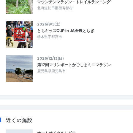
マウンテンマラソン・トレイルランニング
北海道虻田郡留寿都村
2026/9/5(土)
とちキッズCUP in JA全農とちぎ
栃木県宇都宮市
2026/12/13(日)
第17回マリンポートかごしまミニマラソン
鹿児島県鹿児島市
近くの施設
オートサイクルトダテ