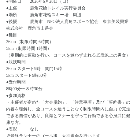
●開催日 2026年6月28日（日）
●主催 鹿角花輪トレイル実行委員会
●場所 鹿角市花輪スキー場 周辺
●後援 鹿角市 NPO法人鹿角スポーツ協会 東京美装興業
株式会社 鹿角市山岳会
●種目
26km（制限時間 6時間）
5km（制限時間 1時間）
（定期的に運動を行い、コースを迷わず走れる15歳以上の男女）
●競技時間
26km スタート9時 関門15時
5km スタート9時30分
●受付時間
8時00分〜８時30分
●参加資格
・主催者が定めた「大会規約」、「注意事項」及び「誓約書」の
内容を理解し、全コースを迷うことなく制限時間内に自力で完走
できる自信があり、良識とマナーを守って行動できる心身共に健
康な方。
●表彰 なし
※最終ランナーのゴール後、大抽選会を行います。