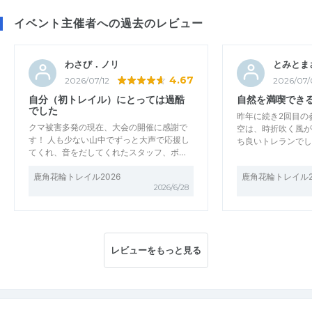
イベント主催者への過去のレビュー
わさび．ノリ
とみとま
4.67
2026/07/12
2026/07/
自分（初トレイル）にとっては過酷
自然を満喫でき
でした
昨年に続き2回目の
クマ被害多発の現在、大会の開催に感謝で
空は、時折吹く風が
す！ 人も少ない山中でずっと大声で応援し
ち良いトレランでし
てくれ、音をだしてくれたスタッフ、ボ…
鹿角花輪トレイル2026
鹿角花輪トレイル2
2026/6/28
レビューをもっと見る