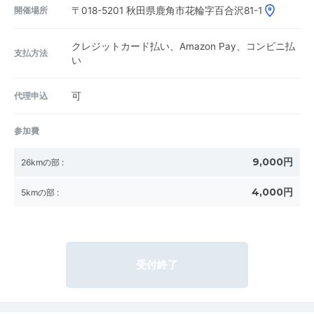
開催場所
〒018-5201
秋田県鹿角市花輪字百合沢81-1
クレジットカード払い、Amazon Pay、コンビニ払
支払方法
い
代理申込
可
参加費
9,000円
26kmの部
:
4,000円
5kmの部
:
受付終了