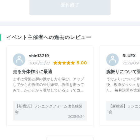
受付終了
イベント主催者への過去のレビュー
shin13219
BLUEX
5.00
2026/05/27
2026/05/
走る身体作りに最適
腕振りについて
まずは骨盤と脚の動かし方を学び、アップ
うでふりについて1
してからの坂道の登り練習。坂道を走って
後、坂道ダッシュを
みて、かかとから着地しているようでコ…
た。 毎月講習を実
【新横浜】ランニングフォーム改良練習
【新横浜】ランニ
会
会
2026/5/24