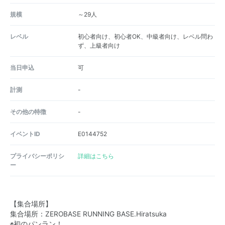
規模
～29人
レベル
初心者向け、初心者OK、中級者向け、レベル問わ
ず、上級者向け
当日申込
可
計測
-
その他の特徴
-
イベントID
E0144752
プライバシーポリシ
詳細はこちら
ー
【集合場所】
集合場所：
ZEROBASE RUNNING BASE.Hiratsuka
◉初のパンラン！