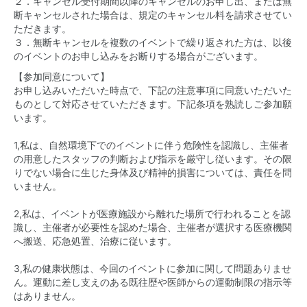
２．キャンセル受付期間以降のキャンセルのお申し出、または無
断キャンセルされた場合は、規定のキャンセル料を請求させてい
ただきます。
３．無断キャンセルを複数のイベントで繰り返された方は、以後
のイベントのお申し込みをお断りする場合がございます。
【参加同意について】
お申し込みいただいた時点で、下記の注意事項に同意いただいた
ものとして対応させていただきます。下記条項を熟読しご参加願
います。
1,私は、自然環境下でのイベントに伴う危険性を認識し、主催者
の用意したスタッフの判断および指示を厳守し従います。その限
りでない場合に生じた身体及び精神的損害については、責任を問
いません。
2,私は、イベントが医療施設から離れた場所で行われることを認
識し、主催者が必要性を認めた場合、主催者が選択する医療機関
へ搬送、応急処置、治療に従います。
3,私の健康状態は、今回のイベントに参加に関して問題ありませ
ん。運動に差し支えのある既往歴や医師からの運動制限の指示等
はありません。