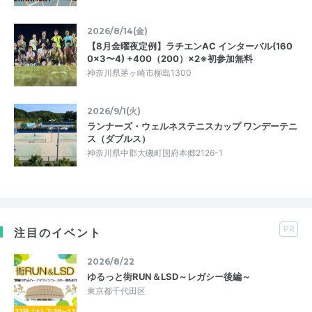
2026/8/14(金)
【8月金曜夜定例】ラチエンAC インターバル(160
0×3〜4) +400（200）×2※初参加無料
神奈川県茅ヶ崎市柳島1300
2026/9/1(火)
ランナーズ・ウェルネステニスカップ ワンデーテニ
ス（ダブルス）
神奈川県中郡大磯町国府本郷2126-1
PR
注目のイベント
2026/8/22
ゆるっと街RUN＆LSD～レガシー後編～
東京都千代田区