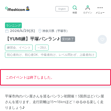
English
検索
ログイン
メニュー
ランニング
2026/4/29(水)
神奈川県（平塚市）
【YUMI練】平塚パンラン♪
受付終了
練習会、イベント
～29人
初心者向け、初心者OK、中級者向け、レベル問わず、上級者向け
このイベントは終了しました。
平塚市内のパン屋さんを巡るパンラン初開催！5箇所ほどパン屋
さんを巡ります、走行距離は15〜18kmほど！ゆるゆる楽しく走
りましょう♪