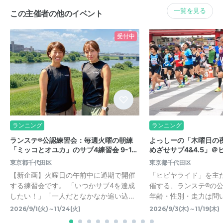
一覧を見る
この主催者の他のイベント
受付中
ランニング
ランニング
ランステ®公認練習会：毎週火曜の朝練
よっしーの「木曜日の
「ミッコとオユカ」のサブ4練習会 9-1…
めざせサブ4&4.5」＠ヒ
東京都千代田区
東京都千代田区
【新企画】火曜日の午前中に通期で開催
「ヒビヤライド」を主
する練習会です。 「いつかサブ4を達成
催する、ランステ®の
したい！」「一人だとなかなか追い込…
年齢・性別・走力は問
2026/9/1(火)～11/24(火)
2026/9/3(木)～11/19(木)