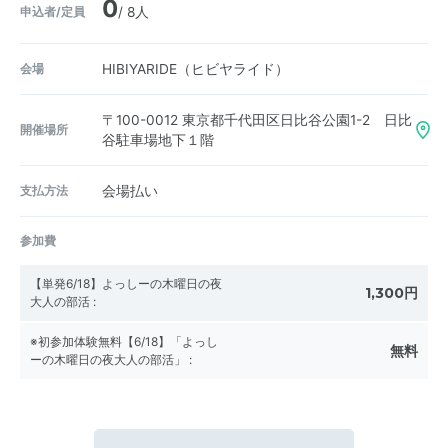
0
申込者/定員
/ 8人
会場
HIBIYARIDE（ヒビヤライド）
〒100-0012
東京都千代田区日比谷公園1-2 日比
開催場所
谷駐車場地下１階
支払方法
会場払い
参加費
【単発6/18】よっしーの木曜日の夜
1,300円
大人の部活
:
※初参加体験無料【6/18】「よっし
無料
ーの木曜日の夜大人の部活」
: