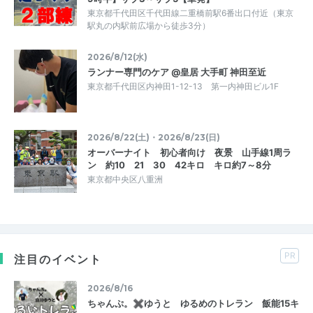
東京都千代田区千代田線二重橋前駅6番出口付近（東京
駅丸の内駅前広場から徒歩3分）
2026/8/12(水)
ランナー専門のケア @皇居 大手町 神田至近
東京都千代田区内神田1-12-13 第一内神田ビル1F
2026/8/22(土)・2026/8/23(日)
オーバーナイト 初心者向け 夜景 山手線1周ラ
ン 約10 21 30 42キロ キロ約7～8分
東京都中央区八重洲
PR
注目のイベント
2026/8/16
ちゃんぷ。✖ゆうと ゆるめのトレラン 飯能15キ