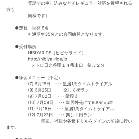
電話での申し込みなどイレギュラー対応を希望される
方も
同様です）
●定員 単発 5名
※ 通期生35名との合同練習となります。
●受付場所
HIBIYARIDE（ヒビヤライド）
http://hibiya-ride/jp
メトロ日比谷駅１４番出口 徒歩２分
●練習メニュー（予定）
(7) 6月18日 ･･･ 皇居1周タイムトライアル
(8) 6月25日 ･･･ 楽しく街ラン
(9) 7月02日 ･･･ 階段走
(10) 7月09日 ･･･ 皇居外苑にて800m×5本
(11) 7月16日 ･･･ 皇居1周タイムトライアル
(12) 7月23日 ･･･ 楽しく街ラン
毎回、補強や各種ドリルをメインの前後に行い
ます。