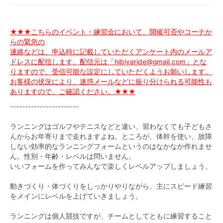
★★★こちらのイベント・練習会において、開催可否やコーチか
らの緊急の
連絡などは、申込時に記載していただくアンケート内のメールア
ドレスに配信します。配信元は「hibiyaride@gmail.com」とな
りますので、受信可能な設定にしていただくようお願いします。
お客様の状況により、迷惑メールなどに振り分けられる可能性も
ありますので、ご確認ください。★★★
-----------------------
ランニングはゴルフやテニスなどと違い、習わなくても子どもさ
んからお年寄りまで走れますよね。ところが、体幹を使い、故障
しない効率的なランニングフォームというのはなかなか作れませ
ん。性別・年齢・レベルは問いません。
いいフォームを作ってみんなで楽しくレベルアップしましょう。
動きづくり・体づくりをしっかりやりながら、主にスピード練習
をメインにレベルを上げていきましょう。
ランニングは個人競技ですが、チームとしてともに練習すること