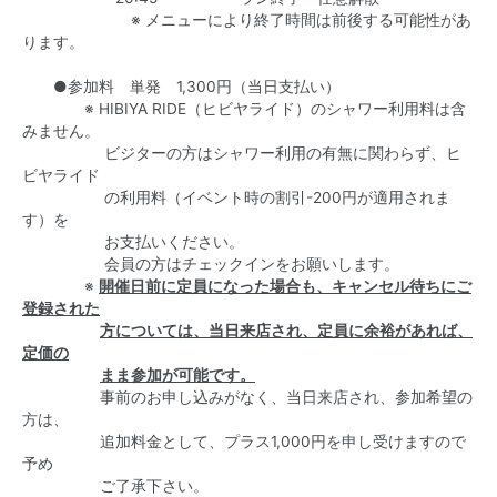
※ メニューにより終了時間は前後する可能性があ
ります。
●参加料 単発 1,300円（当日支払い）
※ HIBIYA RIDE（ヒビヤライド）のシャワー利用料は含
みません。
ビジターの方はシャワー利用の有無に関わらず、ヒ
ビヤライド
の利用料（イベント時の割引-200円が適用されま
す）を
お支払いください。
会員の方はチェックインをお願いします。
※
開催日前に定員になった場合も、キャンセル待ちにご
登録された
方については、当日来店され、定員に余裕があれば、
定価の
まま
参加が可能です。
事前のお申し込みがなく、当日来店され、参加希望の
方は、
追加料金として、プラス1,000円を申し受けますので
予め
ご了承下さい。