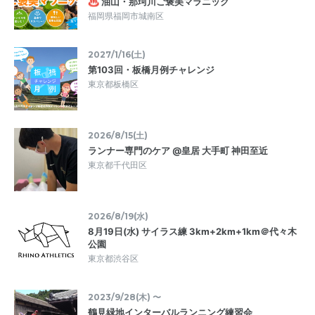
♨ 油山・那珂川ご褒美マラニック
福岡県福岡市城南区
2027/1/16(土)
第103回・板橋月例チャレンジ
東京都板橋区
2026/8/15(土)
ランナー専門のケア @皇居 大手町 神田至近
東京都千代田区
2026/8/19(水)
8月19日(水) サイラス練 3km+2km+1km＠代々木
公園
東京都渋谷区
2023/9/28(木) 〜
鶴見緑地インターバルランニング練習会