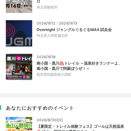
ロ
埼玉県飯能市
2026/9/12・2026/9/13
Overnight ジャングルぐるぐるMAX 試走会
埼玉県入間郡越生町
2026/9/18
南小国・黒川♨トレイル ～温泉好きランナーよ、
南小国・黒川で阿蘇ぼうぜ！～
熊本県阿蘇郡南小国町
あなたにおすすめのイベント
2026/8/30(日)
【夏限定・トレイル体験フェス】ゴールは天然温泉