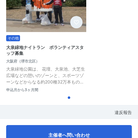
その他
大泉緑地ナイトラン ボランティアスタ
ッフ募集
大阪府（堺市北区）
大泉緑地公園は、 花壇、大泉池、大芝生
広場などの憩いのゾーンと、スポーツゾ
ーンなどからなる約200種32万本もの…
申込月から3ヶ月間
違反報告
主催者へ問い合わせ