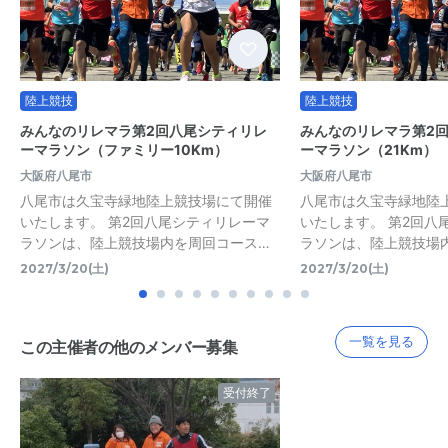
陸上競技
陸上競技
みんなのリレマラ第2回八尾シティリレ
みんなのリレマラ第2
ーマラソン（ファミリー10Km）
ーマラソン（21Km）
大阪府八尾市
大阪府八尾市
八尾市は久宝寺緑地陸上競技場にて開催
八尾市は久宝寺緑地陸
いたします。 第2回八尾シティリレーマ
いたします。 第2回八
ラソンは、陸上競技場内を周回コース…
ラソンは、陸上競技場
2027/3/20(土)
2027/3/20(土)
一覧を見る
この主催者の他のメンバー募集
受付終了