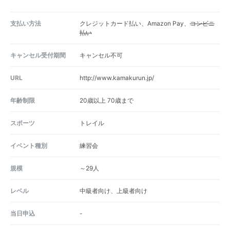
支払い方法
クレジットカード払い、Amazon Pay、
コンビニ
払い
キャンセル受付期間
キャンセル不可
URL
http://www.kamakurun.jp/
年齢制限
20歳以上 70歳まで
スポーツ
トレイル
イベント種別
練習会
規模
～29人
レベル
中級者向け、上級者向け
当日申込
-