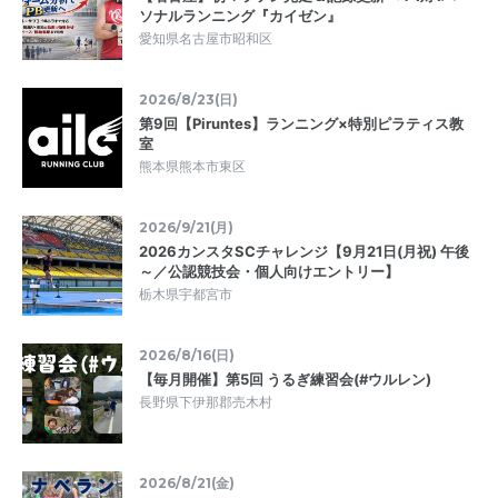
ソナルランニング『カイゼン』
愛知県名古屋市昭和区
2026/8/23(日)
第9回【Piruntes】ランニング×特別ピラティス教
室
熊本県熊本市東区
2026/9/21(月)
2026カンスタSCチャレンジ【9月21日(月祝) 午後
～／公認競技会・個人向けエントリー】
栃木県宇都宮市
2026/8/16(日)
【毎月開催】第5回 うるぎ練習会(#ウルレン)
長野県下伊那郡売木村
2026/8/21(金)