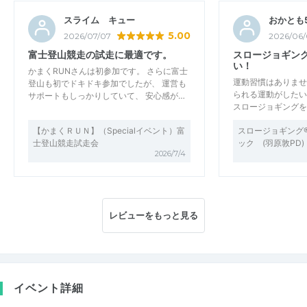
スライム キュー
おかとも5
5.00
2026/07/07
2026/06/
富士登山競走の試走に最適です。
スロージョギン
い！
かまくRUNさんは初参加です。 さらに富士
運動習慣はありませ
登山も初でドキドキ参加でしたが、 運営も
られる運動がしたい
サポートもしっかりしていて、 安心感が…
スロージョギングを
【かまくＲＵＮ】（Specialイベント）富
スロージョギング
士登山競走試走会
ック (羽原敦PD
2026/7/4
レビューをもっと見る
イベント詳細