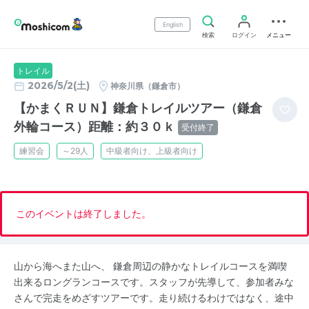
English
検索
ログイン
メニュー
トレイル
2026/5/2(土)
神奈川県（鎌倉市）
【かまくＲＵＮ】鎌倉トレイルツアー（鎌倉
外輪コース）距離：約３０ｋ
受付終了
練習会
～29人
中級者向け、上級者向け
このイベントは終了しました。
山から海へまた山へ、 鎌倉周辺の静かなトレイルコースを満喫
出来るロングランコースです。スタッフが先導して、参加者みな
さんで完走をめざすツアーです。走り続けるわけではなく、途中