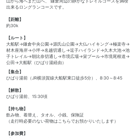
山から海へまた山へ、 鎌倉周辺の静かなトレイルコースを満喫
出来るロングランコースです。
【距離】
約30k
【ルート】
大船駅→鎌倉中央公園→源氏山公園→大仏ハイキング→極楽寺→
材木座海岸→小坪→名越切通し→逗子ハイランド→久木大池→池
子トレイル→朝比奈切通し→市境広場→栄プール→市境尾根道→
公田→大船駅（ひばり湯経由）
【集合】
ひばり湯前（JR横須賀線大船駅東口徒歩5分）、8:30～8:45
【解散】
ひばり湯前、15:30頃
【持ち物】
飲み物、着替え、タオル、小銭、保険証
（走行時必要のない荷物はこちらでお預かりいたします）
【参加費】