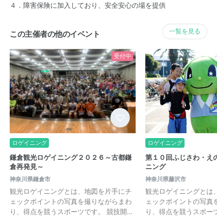
４．障害保険に加入しており、安全安心の場を提供
一覧を見る
この主催者の他のイベント
受付中
ロゲイニング
ロゲイニング
鎌倉観光ロゲイニング２０２６～古都鎌
第１０回ふじさわ・え
倉再発見～
ニング
神奈川県鎌倉市
神奈川県藤沢市
観光ロゲイニングとは、地図を片手にチ
観光ロゲイニングとは
ェックポイントの写真を撮りながらまわ
ェックポイントの写真
り、得点を競うスポーツです。 競技開…
り、得点を競うスポーツ