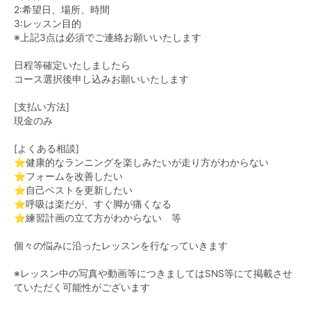
2:希望日、場所、時間
3:レッスン目的
※上記3点は必須でご連絡お願いいたします
日程等確定いたしましたら
コース選択後申し込みお願いいたします
[支払い方法]
現金のみ
[よくある相談]
⭐︎健康的なランニングを楽しみたいが走り方がわからない
⭐︎フォームを改善したい
⭐︎自己ベストを更新したい
⭐︎呼吸は楽だが、すぐ脚が痛くなる
⭐︎練習計画の立て方がわからない 等
個々の悩みに沿ったレッスンを行なっていきます
※レッスン中の写真​​や動画等につきましてはSNS等にて掲載させ
ていただく可能性がございます