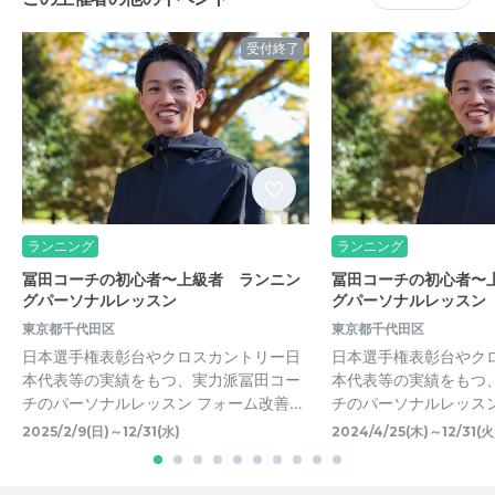
受付終了
ランニング
ランニング
冨田コーチの初心者〜上級者 ランニン
冨田コーチの初心者〜
グパーソナルレッスン
グパーソナルレッスン
東京都千代田区
東京都千代田区
日本選手権表彰台やクロスカントリー日
日本選手権表彰台やク
本代表等の実績をもつ、実力派冨田コー
本代表等の実績をもつ
チのパーソナルレッスン フォーム改善…
チのパーソナルレッスン
2025/2/9(日)～12/31(水)
2024/4/25(木)～12/31(火