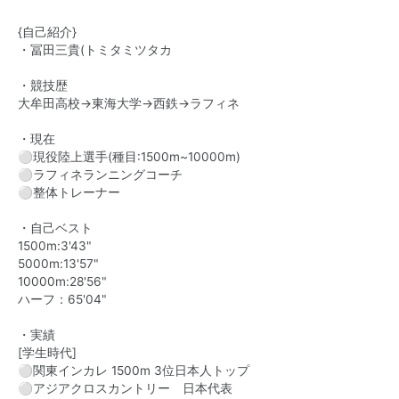
{自己紹介}
・冨田三貴(トミタミツタカ
・競技歴
大牟田高校→東海大学→西鉄→ラフィネ
・現在
⚪︎現役陸上選手(種目:1500m~10000m)
⚪︎ラフィネランニングコーチ
⚪︎整体トレーナー
・自己ベスト
1500m:3'43"
5000m:13'57"
10000m:28'56"
ハーフ：65'04"
・実績
[学生時代]
⚪︎関東インカレ 1500m 3位日本人トップ
⚪︎アジアクロスカントリー 日本代表