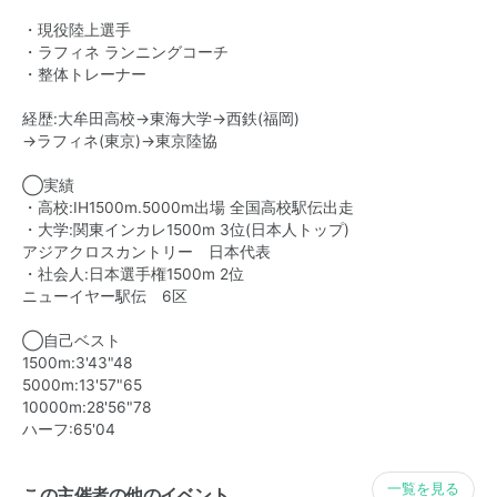
・現役陸上選手
・ラフィネ ランニングコーチ
・整体トレーナー
経歴:大牟田高校→東海大学→西鉄(福岡)
→ラフィネ(東京)→東京陸協
◯実績
・高校:IH1500m.5000m出場 全国高校駅伝出走
・大学:関東インカレ1500m 3位(日本人トップ)
アジアクロスカントリー 日本代表
・社会人:日本選手権1500m 2位
ニューイヤー駅伝 6区
◯自己ベスト
1500m:3'43"48
5000m:13'57"65
10000m:28'56"78
ハーフ:65'04
一覧を見る
この主催者の他のイベント