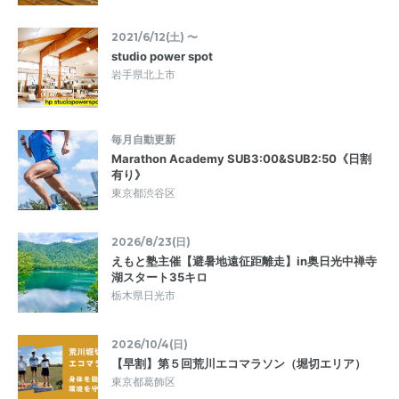
2021/6/12(土) 〜
studio power spot
岩手県北上市
毎月自動更新
Marathon Academy SUB3:00&SUB2:50《日割
有り》
東京都渋谷区
2026/8/23(日)
えもと塾主催【避暑地遠征距離走】in奥日光中禅寺
湖スタート35キロ
栃木県日光市
2026/10/4(日)
【早割】第５回荒川エコマラソン（堀切エリア）
東京都葛飾区