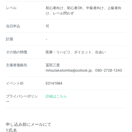
レベル
初心者向け、初心者OK、中級者向け、上級者向
け、レベル問わず
当日申込
可
計測
-
その他の特徴
医療・リハビリ、ダイエット、出会い
主催者連絡先
冨田三貴
mitsutakatomita@outlook.jp、080-2728-1240
イベントID
E0141984
プライバシーポリシ
詳細はこちら
ー
申し込み前にメールにて
1:氏名