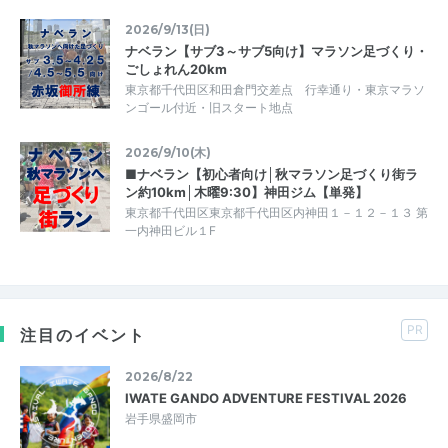
2026/9/13(日)
ナベラン【サブ3～サブ5向け】マラソン足づくり・
ごしょれん20km
東京都千代田区和田倉門交差点 行幸通り・東京マラソ
ンゴール付近・旧スタート地点
2026/9/10(木)
■ナベラン【初心者向け│秋マラソン足づくり街ラ
ン約10km│木曜9:30】神田ジム【単発】
東京都千代田区東京都千代田区内神田１－１２－１３ 第
一内神田ビル１F
PR
注目のイベント
2026/8/22
IWATE GANDO ADVENTURE FESTIVAL 2026
岩手県盛岡市