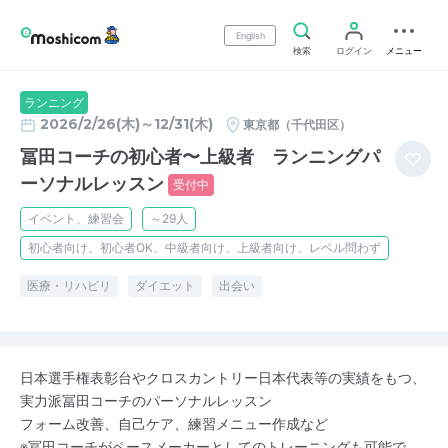
English
検索
ログイン
メニュー
ランニング
2026/2/26(木)～12/31(木)
東京都（千代田区）
冨田コーチの初心者〜上級者 ランニングパ
ーソナルレッスン
受付中
イベント、練習会
～29人
初心者向け、初心者OK、中級者向け、上級者向け、レベル問わず
医療・リハビリ
ダイエット
出会い
日本選手権表彰台やクロスカントリー日本代表等の実績をもつ、
実力派冨田コーチのパーソナルレッスン
フォーム改善、自己ケア、練習メニュー作成など
※冨田コーチがペースメーカーとしてのトレーニングも可能で