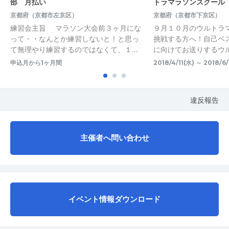
部 月払い
トラマラソンスクール
京都府（京都市左京区）
京都府（京都市下京区）
練習会主旨 マラソン大会前３ヶ月にな
９月１０月のウルトラ
って・・なんとか練習しないと！と思っ
挑戦する方へ！自己ベ
て無理やり練習するのではなくて、１…
に向けてお送りするウ
申込月から1ヶ月間
2018/4/11(水) ～ 2018/6/
違反報告
主催者へ問い合わせ
イベント情報ダウンロード