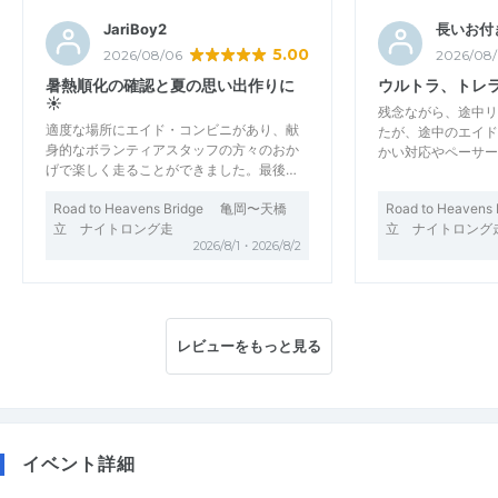
JariBoy2
長いお付
5.00
2026/08/06
2026/08
暑熱順化の確認と夏の思い出作りに
ウルトラ、トレ
☀️
残念ながら、途中リ
適度な場所にエイド・コンビニがあり、献
たが、途中のエイド
身的なボランティアスタッフの方々のおか
かい対応やペーサー
げで楽しく走ることができました。最後…
Road to Heavens Bridge 亀岡〜天橋
Road to Heave
立 ナイトロング走
立 ナイトロング
2026/8/1・2026/8/2
レビューをもっと見る
イベント詳細