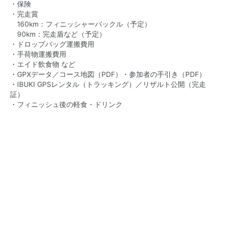
・保険
・完走賞
160km：フィニッシャーバックル（予定）
90km：完走盾など（予定）
・ドロップバッグ運搬費用
・手荷物運搬費用
・エイド飲食物 など
・GPXデータ／コース地図（PDF）・参加者の手引き（PDF）
・IBUKI GPSレンタル（トラッキング）／リザルト公開（完走
証）
・フィニッシュ後の軽食・ドリンク