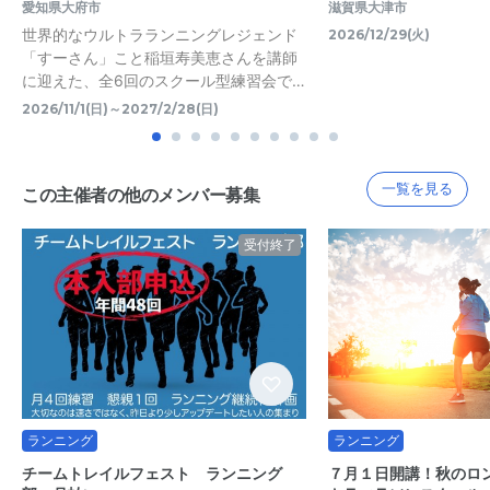
愛知県大府市
滋賀県大津市
世界的なウルトラランニングレジェンド
2026/12/29(火)
「すーさん」こと稲垣寿美恵さんを講師
に迎えた、全6回のスクール型練習会で…
2026/11/1(日)～2027/2/28(日)
一覧を見る
この主催者の他のメンバー募集
受付終了
ランニング
ランニング
チームトレイルフェスト ランニング
７月１日開講！秋のロ