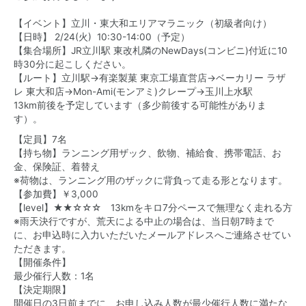
【イベント】立川・東大和エリアマラニック（初級者向け）
【日時】 2/24(火) 10:30-14:00（予定）
【集合場所】JR立川駅 東改札隣のNewDays(コンビニ)付近に10
時30分に起こしください。
【ルート】立川駅→有楽製菓 東京工場直営店→ベーカリー ラザ
レ 東大和店→Mon-Ami(モンアミ)クレープ→玉川上水駅
13km前後を予定しています（多少前後する可能性がありま
す）。
【定員】7名
【持ち物】ランニング用ザック、飲物、補給食、携帯電話、お
金、保険証、着替え
※荷物は、ランニング用のザックに背負って走る形となります。
【参加費】￥3,000
【level】★★☆☆☆ 13kmをキロ7分ペースで無理なく走れる方
※雨天決行ですが、荒天による中止の場合は、当日朝7時まで
に、お申込時に入力いただいたメールアドレスへご連絡させてい
ただきます。
【開催条件】
最少催行人数：1名
【決定期限】
開催日の3日前までに、お申し込み人数が最少催行人数に満たな