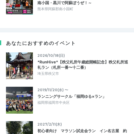
南小国・黒川で阿蘇ぼうぜ！～
熊本県阿蘇郡南小国町
あなたにおすすめのイベント
2026/10/18(日)
*RunHive*【秩父札所午歳総開帳記念】秩父札所巡
礼ラン（札所一番〜十二番）
埼玉県秩父市
2019/11/20(水) 〜
ランニングサークル「福岡ゆる×ラン」
福岡県福岡市中央区
2027/2/11(木)
初心者向け マラソン試走会ラン イン名古屋 約