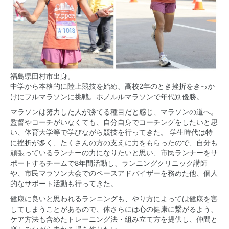
福島県田村市出身。
中学から本格的に陸上競技を始め、高校2年のとき挫折をきっか
けにフルマラソンに挑戦。ホノルルマラソンで年代別優勝。
マラソンは努力した人が勝てる種目だと感じ、マラソンの道へ。
監督やコーチがいなくても、自分自身でコーチングをしたいと思
い、体育大学等で学びながら競技を行ってきた。 学生時代は特
に挫折が多く、たくさんの方の支えに力をもらったので、自分も
頑張っているランナーの力になりたいと思い、市民ランナーをサ
ポートするチームで8年間活動し、ランニングクリニック講師
や、市民マラソン大会でのペースアドバイザーを務めた他、個人
的なサポート活動も行ってきた。
健康に良いと思われるランニングも、やり方によっては健康を害
してしまうことがあるので、体さらには心の健康に繋がるよう、
ケア方法も含めたトレーニング法・組み立て方を提供し、仲間と