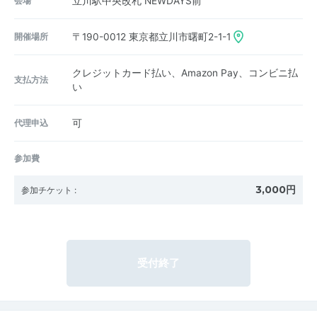
会場
立川駅中央改札 NEWDAYS前
開催場所
〒190-0012
東京都立川市曙町2-1-1
クレジットカード払い、Amazon Pay、コンビニ払
支払方法
い
代理申込
可
参加費
3,000円
参加チケット
:
受付終了