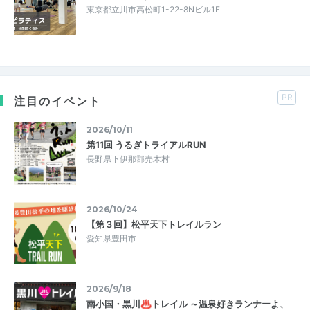
東京都立川市高松町1-22-8Nビル1F
PR
注目のイベント
2026/10/11
第11回 うるぎトライアルRUN
長野県下伊那郡売木村
2026/10/24
【第３回】松平天下トレイルラン
愛知県豊田市
2026/9/18
南小国・黒川♨トレイル ～温泉好きランナーよ、