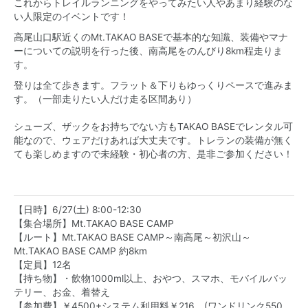
これからトレイルランニングをやってみたい人やあまり経験のな
い人限定のイベントです！
高尾山口駅近くのMt.TAKAO BASEで基本的な知識、装備やマナ
ーについての説明を行った後、南高尾をのんびり8km程走りま
す。
登りは全て歩きます。フラット＆下りもゆっくりペースで進みま
す。（一部走りたい人だけ走る区間あり）
シューズ、ザックをお持ちでない方もTAKAO BASEでレンタル可
能なので、ウェアだけあれば大丈夫です。トレランの装備が無く
ても楽しめますので未経験・初心者の方、是非ご参加ください！
【日時】6/27(土) 8:00-12:30
【集合場所】Mt.TAKAO BASE CAMP
【ルート】Mt.TAKAO BASE CAMP～南高尾～初沢山～
Mt.TAKAO BASE CAMP 約8km
【定員】12名
【持ち物】・飲物1000ml以上、おやつ、スマホ、モバイルバッ
テリー、お金、着替え
【参加費】￥4500+システム利用料￥216 (ワンドリンク550