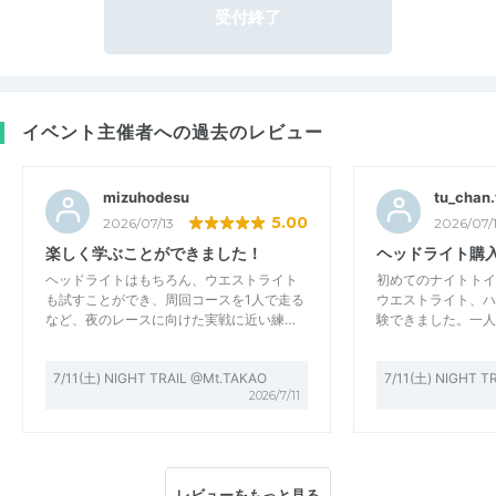
受付終了
イベント主催者への過去のレビュー
mizuhodesu
tu_chan
5.00
2026/07/13
2026/07/
楽しく学ぶことができました！
ヘッドライト購
ヘッドライトはもちろん、ウエストライト
初めてのナイトトイ
も試すことができ、周回コースを1人で走る
ウエストライト、ハ
など、夜のレースに向けた実戦に近い練…
験できました。一人
7/11(土) NIGHT TRAIL @Mt.TAKAO
7/11(土) NIGHT T
2026/7/11
レビューをもっと見る