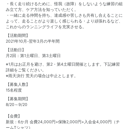
・長く走り続けるために、怪我（故障）をしないような練習の組
み立て方、ケア方法を知っていただく。
・一緒に走る仲間を持ち、達成感や苦しさも共有し合えることに
よって、走ることがより楽しく感じられる・より頑張れるなど、
これからのランニングライフを充実させる。
【活動期間】
2021年10月-翌年3月の半年間
【活動日】
月2回：第1土曜日、第3土曜日
※1月はお正月を避け、第2・第4土曜日開催とします。下記練習
詳細をご覧ください。
※雨天決行 荒天の場合は中止とします。
【募集人数】
15名程度
【募集期間】
8/20～9/20
【会費】
新規：6か月 会費24,000円+保険2,000円+入会金4,000円（チ
ームTシャツ）