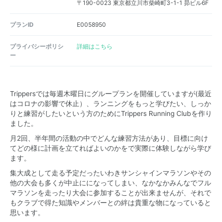
〒190-0023 東京都立川市柴崎町3-1-1 昴ビル6F
プランID
E0058950
プライバシーポリシ
詳細はこちら
ー
Trippersでは毎週木曜日にグループランを開催していますが(最近
はコロナの影響で休止）、ランニングをもっと学びたい、しっか
りと練習がしたいという方のためにTrippers Running Clubを作り
ました。
月2回、半年間の活動の中でどんな練習方法があり、目標に向け
てどの様に計画を立てればよいのかをで実際に体験しながら学び
ます。
集大成として走る予定だったいわきサンシャインマラソンやその
他の大会も多くが中止にになってしまい、なかなかみんなでフル
マラソンを走ったり大会に参加することが出来ませんが、それで
もクラブで得た知識やメンバーとの絆は貴重な物になっていると
思います。