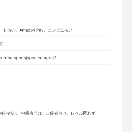
ド払い、Amazon Pay、
コンビニ払い
可
outdoorsportsjapan.com/trail/
初心者OK、中級者向け、上級者向け、レベル問わず