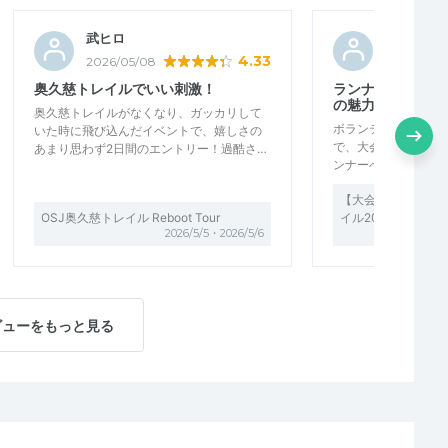
武ヒロ
funfun18
4.33
2026/05/08
2026/04/
奥久慈トレイルでいい刺激！
ランナーを支える
の魅力
奥久慈トレイルがなくなり、ガッカリして
ボランティアとして
いた時に飛び込んだイベントで、嬉しさの
で、大会運営の準備
あまり思わず2日間のエントリー！過酷さ…
ンナーへのサポート
【大会ボランティア
OSJ奥久慈トレイル Reboot Tour
イル2026
2026/5/5・2026/5/6
ビューをもっと見る