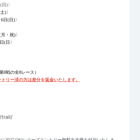
日(日)〉
(土)〉
6日(日)〉
日(月・祝)〉
1日(日〉
第8戦の全8レース）
エントリー済の方は差分を返金いたします。
trail/
に2027 OSJシリーズエントリー無料出走権を付与いたしま