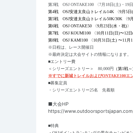
第3戦 OSJ ONTAKE100 〈7月18日(土)・19
第4戦 OSJ安達太良山トレイル14K 〈9月5日
第5戦 OSJ安達太良山トレイル50K/30K 〈9月
第6戦 OSJ ONTAKE50 〈9月23日(水・祝)〉
第7戦 OSJ KOUMI100 〈10月11日(日)〜12
第8戦 OSJ KAMI100 〈10月31日(土) 〜11月
※日程は、レース開催日
※最終決定は大会サイトの情報になります。
■エントリー費
＜シリーズエントリー＞ 80,000円
（第1戦～
※すでに新城トレイルおよびONTAKE100
■募集定員
・シリーズエントリー25名 先着順
■大会HP
https://www.outdoorsportsjapan.com/
■特典
・OSJポイントランキングの男女チャンピオン