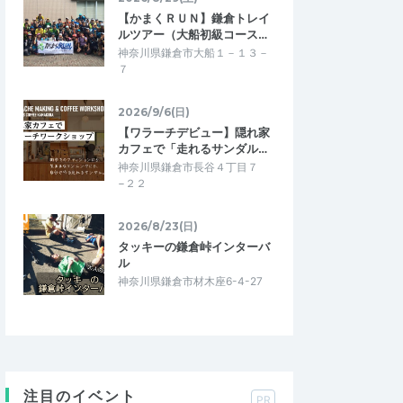
【かまくＲＵＮ】鎌倉トレイ
ルツアー（大船初級コース…
神奈川県鎌倉市大船１－１３－
７
2026/9/6(日)
【ワラーチデビュー】隠れ家
カフェで「走れるサンダル…
神奈川県鎌倉市長谷４丁目７
−２２
2026/8/23(日)
タッキーの鎌倉峠インターバ
ル
神奈川県鎌倉市材木座6-4-27
注目のイベント
PR