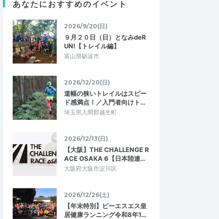
あなたにおすすめのイベント
MokumoMokumo
2026/9/20(日)
4.33
1.00
03
2025/10/31
９月２０日（日）となみdeR
ボランティア体験
正しい返金処理を速やかにして下さ
UN!【トレイル編】
い
富山県砺波市
大会に参加すること
バーティカル1.5kmの部が人数不足で中止に
などを学ぶと共に、ラ
なりました。その事自体は仕方無いのです
の有難みを体験する…
が、中止連絡に記載のあった返金処手配…
2026/12/20(日)
道幅の狭いトレイルはスピー
募集】OSJ新城トレ
ド感満点！／入門者向けト…
Shinshu NAGAWA MOUNTAIN TRAIL
埼玉県入間郡越生町
2026/3/21・2026/3/22
2025/10/18
2026/12/13(日)
【大阪】THE CHALLENGE R
ACE OSAKA 6【日本陸連…
大阪府大阪市淀川区
2026/12/26(土)
【年末特別】ピーエスエス皇
居健康ランニング令和8年1…