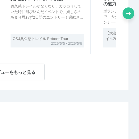
の魅力
奥久慈トレイルがなくなり、ガッカリして
ボランティアとして
いた時に飛び込んだイベントで、嬉しさの
で、大会運営の準備
あまり思わず2日間のエントリー！過酷さ…
ンナーへのサポート
【大会ボランティア
OSJ奥久慈トレイル Reboot Tour
イル2026
2026/5/5・2026/5/6
ビューをもっと見る