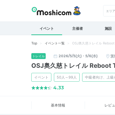
エリ
イベント
主催者
施設
Top
イベント一覧
OSJ奥久慈トレイル Reboot 
2026/5/5(火)・5/6(水)
茨
トレイル
OSJ奥久慈トレイル Reboot T
イベント
50人～99人
中級者向け、上級
4.33
基本情報
レビ