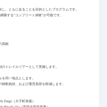
有し、ともに走ることを目的としたプログラムです。
網羅する“コンプリート体験”が可能です。
の貢献
制のトレイルツアーとして実施します。
ルを同一地点とします。
の移動負担、および運営負荷を軽減します。
rth Daigo（大子町発着）
h Hitachi-Ota（常陸太田市発着）