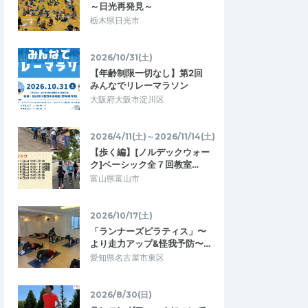
～日光再発見～
栃木県日光市
2026/10/31(土)
【年齢制限一切なし】第2回
みんなでリレーマラソン
大阪府大阪市淀川区
2026/4/11(土)～2026/11/14(土)
【歩く編】[ノルデックウォー
ク]ベーシック全７回教室…
富山県富山市
2026/10/17(土)
「ランナーズピラティス」〜
より走力アップ&怪我予防〜…
愛知県名古屋市東区
MokumoMokumo
4.33
1.00
03
2025/10/31
2026/8/30(日)
ボランティア体験
正しい返金処理を速やかにして下さ