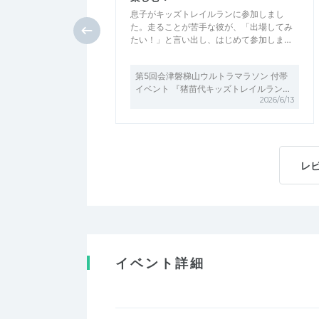
息子がキッズトレイルランに参加しまし
た。走ることが苦手な彼が、「出場してみ
たい！」と言い出し、はじめて参加しま…
第5回会津磐梯山ウルトラマラソン 付帯
イベント 『猪苗代キッズトレイルラン…
2026/6/13
レ
イベント詳細