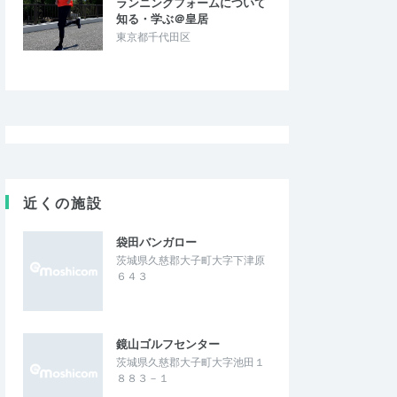
ランニングフォームについて
い
知る・学ぶ＠皇居
大会に参加すること
バーティカル1.5kmの部が人数不足で中止に
東京都千代田区
などを学ぶと共に、ラ
なりました。その事自体は仕方無いのです
の有難みを体験する…
が、中止連絡に記載のあった返金処手配…
募集】OSJ新城トレ
Shinshu NAGAWA MOUNTAIN TRAIL
2026/3/21・2026/3/22
2025/10/18
近くの施設
袋田バンガロー
茨城県久慈郡大子町大字下津原
６４３
鏡山ゴルフセンター
茨城県久慈郡大子町大字池田１
８８３－１