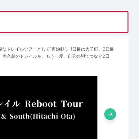
模なトレイルツアーとして”再始動”。1日目は大子町、2日目
。奥久慈のトレイルを、もう一度、自分の脚でつなぐ2日