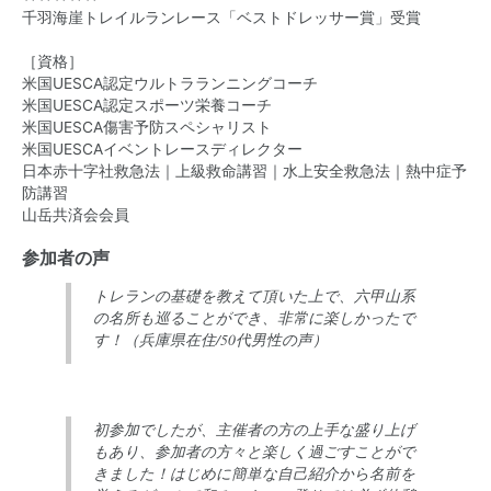
千羽海崖トレイルランレース「ベストドレッサー賞」受賞
［資格］
米国UESCA認定ウルトラランニングコーチ
米国UESCA認定スポーツ栄養コーチ
米国UESCA傷害予防スペシャリスト
米国UESCAイベントレースディレクター
日本赤十字社救急法｜上級救命講習｜水上安全救急法｜熱中症予
防講習
山岳共済会会員
参加者の声
トレランの基礎を教えて頂いた上で、六甲山系
の名所も巡ることができ、非常に楽しかったで
す！（兵庫県在住/50代男性の声）
初参加でしたが、主催者の方の上手な盛り上げ
もあり、参加者の方々と楽しく過ごすことがで
きました！はじめに簡単な自己紹介から名前を