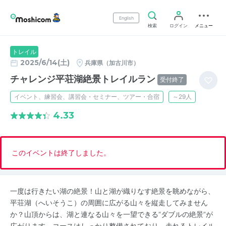
English
検索
ログイン
メニュー
トレイル
2025/6/14(土)
兵庫県（加古川市）
チャレンジ平荘湖絶景トレイルラン
受付終了
イベント、練習会、講習会・セミナー、ツアー・合宿
～29人
4.33
このイベントは終了しました。
一度は行きたい湖の絶景！山と湖が織りなす絶景を眺めながら、
平荘湖（へいそうこ）の周囲に広がる山々を縦走してみません
か？山頂からは、湖と連なる山々を一望できる“ダブルの絶景”が
広がります。コースはしっかり整備されており、走れるトレイル