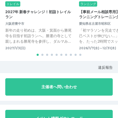
トレイル
ランニング
2027年 新春チャレンジ！初詣トレイル
【事前メール相談専用】
ラン
ランニングトレーニン
大阪府豊中市
愛知県名古屋市昭和区
新年の走り初めは、大阪・箕面から勝尾
「初マラソンを完走で
寺を目指す初詣ランへ。勝運の寺として
己ベストが伸びない…
親しまれる勝尾寺を参拝し、ダルマみ…
を、たった2時間でス
2027/1/3(日)
2026/1/7(水)～12/31(木)
違反報告
主催者へ問い合わせ