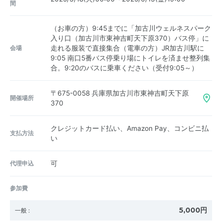
間
（お車の方）9:45までに「加古川ウェルネスパーク
入り口（加古川市東神吉町天下原370）バス停」に
会場
走れる服装で直接集合（電車の方）JR加古川駅に
9:05 南口5番バス停乗り場にトイレを済ませ整列集
合。9:20のバスに乗車ください（受付9:05～）
〒675-0058
兵庫県加古川市東神吉町天下原
開催場所
370
クレジットカード払い、Amazon Pay、コンビニ払
支払方法
い
代理申込
可
参加費
5,000円
一般
: