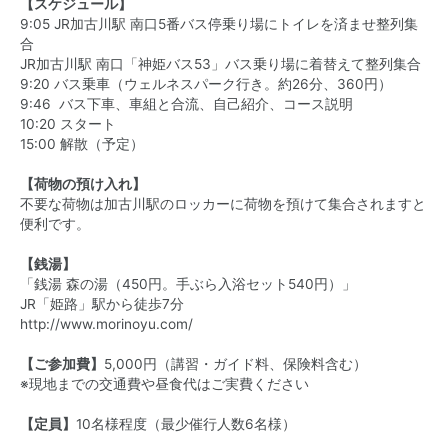
【スケジュール】
9:05 JR加古川駅 南口5番バス停乗り場にトイレを済ませ整列集
合
JR加古川駅 南口「神姫バス53」バス乗り場に着替えて整列集合
9:20 バス乗車（ウェルネスパーク行き。約26分、360円）
9:46 バス下車、車組と合流、自己紹介、コース説明
10:20 スタート
15:00 解散（予定）
【荷物の預け入れ】
不要な荷物は加古川駅のロッカーに荷物を預けて集合されますと
便利です。
【銭湯】
「銭湯 森の湯（450円。手ぶら入浴セット540円）」
JR「姫路」駅から徒歩7分
http://www.morinoyu.com/
【ご参加費】
5,000円（講習・ガイド料、保険料含む）
※現地までの交通費や昼食代はご実費ください
【定員】
10名様程度（最少催行人数6名様）