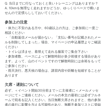
Q. 当日までに行なっておくと良いトレーニングはありますか？
A. 10kmを無理なく走れますかどうか、ゆっくりペースで構いま
せんので足慣らししておいてください。
参加上の注意
・体力に不安のある方や、60歳以上の方は、ご参加前に一度ご
相談ください
・「自動返信メールが届かない」「支払い番号が記載されたメー
ルを削除してしまった」場合、マイページの申込履歴よりご確認
ください
・トイレは済ませ、着替えて走れる服装でご集合下さい
・参加者数、ペースによって解散時刻が多少前後する場合があり
ます。よって、山のイベントですので解散時刻には余裕をもって
ご参加ください
・雨天決行。悪天候の場合は、講習内容や距離を短縮することが
あります
欠席・遅刻について
必ず、＜イベント開始30分前まで＞に主催者に＜メールメッセ
ージにて＞ご連絡ください。メールの本文の最初には必ずフルネ
ームで宛名を記入ください。当日無断欠席されますと、他の参加
者の進行に影響を与える可能性があり、無断不参加リストに登録