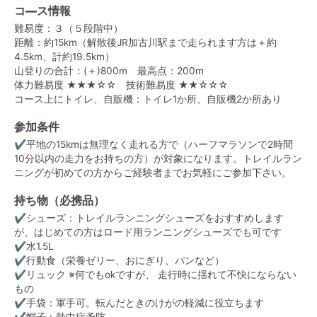
コ―ス情報
難易度：３（５段階中）
距離：約15km（解散後JR加古川駅まで走られます方は＋約
4.5km、計約19.5km）
山登りの合計：(＋)800m 最高点：200m
体力難易度 ★★★☆☆ 技術難易度 ★★☆☆☆
コース上にトイレ、自販機：トイレ1か所、自販機2か所あり
参加条件
✔平地の15kmは無理なく走れる方で（ハーフマラソンで2時間
10分以内の走力をお持ちの方）が対象になります。トレイルラン
ニングが初めての方からご経験者までお気軽にご参加下さい。
持ち物（必携品）
✔シューズ：トレイルランニングシューズをおすすめします
が、はじめての方はロード用ランニングシューズでも可です
✔水1.5L
✔行動食（栄養ゼリー、おにぎり、パンなど）
✔リュック ※何でもokですが、 走行時に揺れて不快にならない
もの
✔手袋：軍手可。転んだときのけがの軽減に役立ちます
✔帽子：熱中症予防