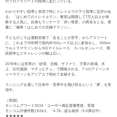
やプロアスリートの指導にあたっている。
わかりやすい指導と表現で特にトレイルでの下り指導に定評があ
る。「はじめてのトレイルラン」教室は開講して1万人以上が体
験する人気に。自身もランナーで「赤い彗星」の異名をとる。著
書に『極寒！はじめての北極マラソン』。
子どものころは運動音痴で「走ることが苦手」からアスリート
に。これまで15年間で国内外100レース以上に参加をし、100km
ウルトラマラソンから100マイルレース、スパルタンレース、階
段競争などチャレンジの幅は広い。
2016年には世界の「砂漠、北極、サファリ、万里の長城、氷
上、古代遺跡、マチュピチュ」で開催される、7つのアドベンチ
ャーマラソンをアジア人で初めて走破する。
ランニングを通じて日本中・世界中を飛び回るという「夢」を実
現中。
［実績]
モシコムアワード2024「ユーザー満足度優秀賞」受賞
モシコム評価件数1,624人 「4.78」超を維持（5.0満点中）
★★★★★