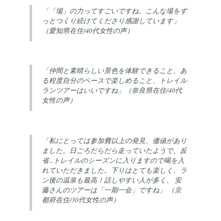
「「場」の力ってすごいですね。こんな場をず
っとつくり続けてくださり感謝しています」
（愛知県在住/40代女性の声）
「仲間と素晴らしい景色を体験できること、あ
る程度自分のペースで楽しめること、トレイル
ランツアーはいいですね」（奈良県在住/40代
女性の声）
「私にとっては参加費以上の発見、価値があり
ました。日ごろだらだら走っていたようで、反
省...トレイルのシーズンに入りますので喝を入
れていただきました。下りはとても楽しく、ラ
ン後の温泉も最高！話しやすい人が多く、 安
藤さんのツアーは「一期一会」ですね」 （京
都府在住/30代女性の声）