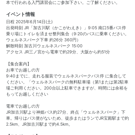
本で行われる入門講習会にご参加下さい。ご了解ください。
イベント情報
日程 2025年6月14日(土)
出発時刻 JR「加古川駅（かこがわえき）」9:05 南口5番バス停
乗り場にトイレを済ませ整列集合（9:20のバスに乗車ください。
ウェルネスパーク下車 約26分 360円）
解散時刻 加古川ウェルネスパーク 15:00
アクセス JR三ノ宮から電車で約29分、大阪から約51分
【集合案内】
お車でお越しの方
9:40までに、走れる服装でウェルネスパークバス停 に集合して
ください。「ウェルネスパークの無料駐車場（第1または第2駐車
場ご利用ください。200台以上駐車できますが、時間には余裕を
もってお越しください
電車でお越しの方
JR加古川駅より神姫バス約27分、終点「ウェルネスパーク」下
車。帰りはバス便がないため、徒歩またはランでJR宝殿駅まで約
2.5km、JR加古川駅まで約4.5km。