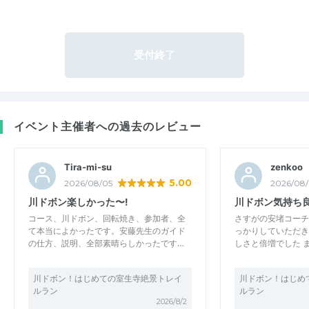
受付終了
イベント主催者への過去のレビュー
Tira-mi-su
zenkoo
5.00
2026/08/05
2026/08
川ドボン楽しかった〜!
川ドボン気持ち
コース、川ドボン、回転焼き、参加者、全
さすがの安堵コーチ
て本当によかったです。安藤先生のガイド
っかりしていただき
の仕方、説明、全部素晴らしかったです…
しさと倍増でした 
川ドボン！はじめての室生寺絶景トレイ
川ドボン！はじめ
ルラン
ルラン
2026/8/2