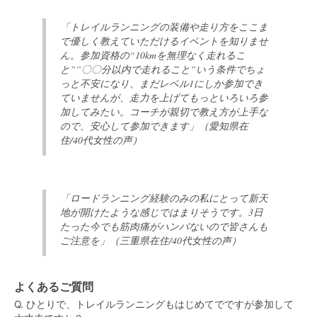
「トレイルランニングの装備や走り方をここま
で優しく教えていただけるイベントを知りませ
ん。参加資格の“10kmを無理なく走れるこ
と””〇〇分以内で走れること”いう条件でちょ
っと不安になり、まだレベル1にしか参加でき
ていませんが、走力を上げてもっといろいろ参
加してみたい。コーチが親切で教え方が上手な
ので、安心して参加できます」（愛知県在
住/40代女性の声）
「ロードランニング経験のみの私にとって新天
地が開けたような感じではまりそうです。3日
たった今でも筋肉痛がハンパないので皆さんも
ご注意を」（三重県在住/40代女性の声）
よくあるご質問
Q. ひとりで、トレイルランニングもはじめてでですが参加して