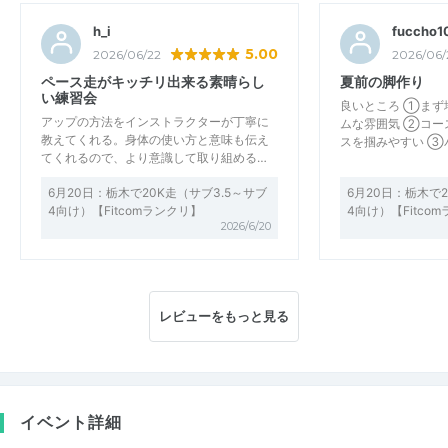
h_i
fuccho1
5.00
2026/06/22
2026/06/
ペース走がキッチリ出来る素晴らし
夏前の脚作り
い練習会
良いところ ①まず
アップの方法をインストラクターが丁寧に
ムな雰囲気 ②コー
教えてくれる。身体の使い方と意味も伝え
スを掴みやすい ③
てくれるので、より意識して取り組める…
6月20日：栃木で20K走（サブ3.5～サブ
6月20日：栃木で2
4向け）【Fitcomランクリ】
4向け）【Fitco
2026/6/20
レビューをもっと見る
イベント詳細