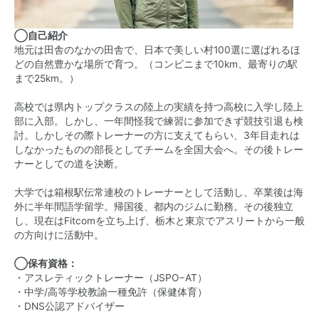
◯自己紹介
地元は田舎のなかの田舎で、日本で美しい村100選に選ばれるほ
どの自然豊かな場所で育つ。（コンビニまで10km、最寄りの駅
まで25km。）
高校では県内トップクラスの陸上の実績を持つ高校に入学し陸上
部に入部。しかし、一年間怪我で練習に参加できず競技引退も検
討。しかしその際トレーナーの方に支えてもらい、3年目走れは
しなかったものの部長としてチームを全国大会へ。その後トレー
ナーとしての道を決断。
大学では箱根駅伝常連校のトレーナーとして活動し、卒業後は海
外に半年間語学留学。帰国後、都内のジムに勤務。その後独立
し、現在はFitcomを立ち上げ、栃木と東京でアスリートから一般
の方向けに活動中。
◯保有資格：
・アスレティックトレーナー（JSPO−AT）
・中学/高等学校教諭一種免許（保健体育）
・DNS公認アドバイザー