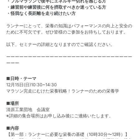
・フルマラソンで後半にエネルギー切れを感じる方
・練習前や練習後に何を摂取すべきか迷っている方
・怪我なく長距離を走り続けたい方
ランナーにとって、栄養の知識はパフォーマンスの向上と安全の
ために不可欠です。ぜひ皆様のご参加をお待ちしております。
以下、セミナーの詳細となりますのでご確認ください。
ーーーーーーーーーーーーーーーーーーーーーーーーーーーーー
ーーー
■日時・テーマ
12月15日(日)10:30~14:30
マラソン完走にむけた栄養戦略！ランナーのための栄養学
■場所
清原工業団地 会議室
※詳細の集合場所はお申し込み後にご連絡いたします。
■内容
【第一部：ランナーに必要な栄養の基礎（10時30分〜12時）】