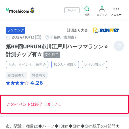
English
検索
ログイン
メニュー
計測あり大会
ランニング
2024/10/13(日)
千葉県（市川市）
第69回UPRUN市川江戸川ハーフマラソン☆
計測チップ有☆
受付終了
大会、イベント、練習会
100人～499人
レベル問わず
参加賞有り
特典有り
4.26
このイベントは終了しました。
市川駅近！種目は◆ハーフ◆10km◆5km◆5km親子の4部門★