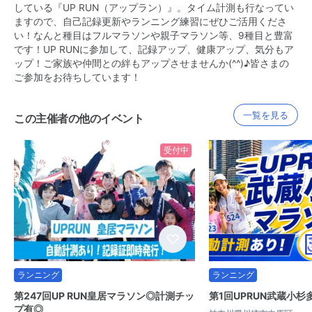
している『UP RUN（アップラン）』。タイム計測も行なってい
ますので、自己記録更新やランニング練習にぜひご活用くださ
い！なんと種目はフルマラソンや親子マラソン等、9種目と豊富
です！UP RUNに参加して、記録アップ、健康アップ、気分もア
ップ！ご家族や仲間との絆もアップさせませんか(^^)♪皆さまの
ご参加をお待ちしています！
一覧を見る
この主催者の他のイベント
受付中
ランニング
ランニング
第247回UP RUN皇居マラソン◎計測チッ
第1回UPRUN武蔵小
プ有◎