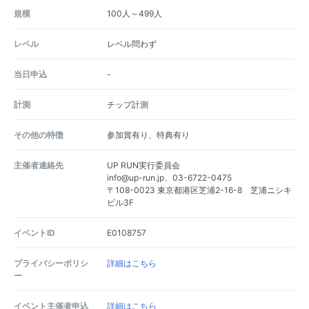
規模
100人～499人
レベル
レベル問わず
当日申込
-
計測
チップ計測
その他の特徴
参加賞有り、特典有り
主催者連絡先
UP RUN実行委員会
info@up-run.jp、03-6722-0475
〒108-0023 東京都港区芝浦2-16-8 芝浦ニシキ
ビル3F
イベントID
E0108757
プライバシーポリシ
詳細はこちら
ー
イベント主催者申込
詳細はこちら