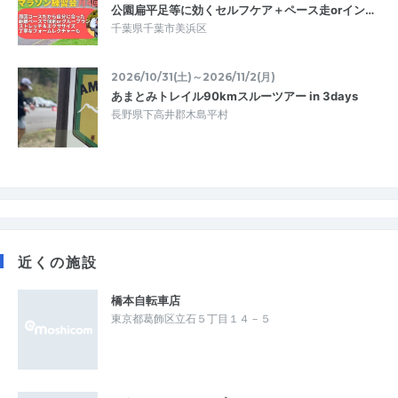
公園扁平足等に効くセルフケア＋ペース走orイン…
千葉県千葉市美浜区
2026/10/31(土)～2026/11/2(月)
あまとみトレイル90kmスルーツアー in 3days
長野県下高井郡木島平村
近くの施設
橋本自転車店
東京都葛飾区立石５丁目１４－５