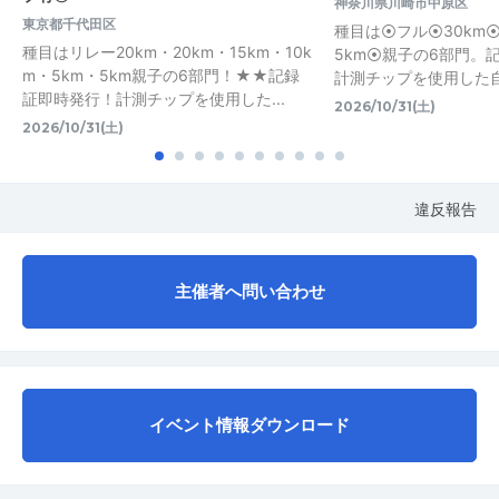
神奈川県川崎市中原区
東京都千代田区
種目は⦿フル⦿30km⦿
種目はリレー20km・20km・15km・10k
5km⦿親子の6部門。
m・5km・5km親子の6部門！★★記録
計測チップを使用した
証即時発行！計測チップを使用した...
2026/10/31(土)
2026/10/31(土)
違反報告
主催者へ問い合わせ
イベント情報ダウンロード