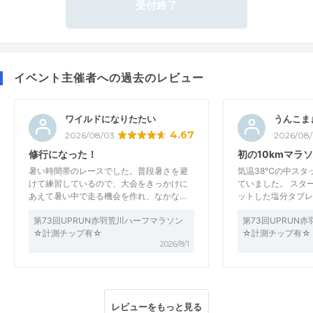
受付終了
イベント主催者への過去のレビュー
ワイルドになりたたい
うんこま
4.67
2026/08/03
2026/08
修行になった！
初の10kmマラ
暑い時間帯のレースでした。普段暑さを避
気温38℃の中スタ
けて練習しているので、大会をきっかけに
ていました。 スタ
あえて暑い中で走る機会を作れ、なかな…
ットした塩分タブレ
第73回UPRUN赤羽荒川ハーフマラソン
第73回UPRUN
☆計測チップ有☆
☆計測チップ有☆
2026/8/1
レビューをもっと見る