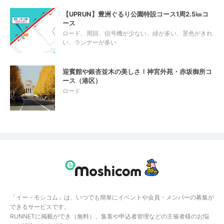
【UPRUN】豊洲ぐるり公園特設コース1周2.5㎞コ
ース
ロード、周回、信号機が少ない、緑が多い、景色がきれ
い、ランナーが多い
迎賓館や銀杏並木の美しさ！神宮外苑・赤坂御所コ
ース（港区）
ロード
「イー・モシコム」は、いつでも簡単にイベントや会員・メンバーの募集が
できるサービスです。
RUNNETに掲載ができ（無料）、集客や申込者管理などの主催者様のお悩