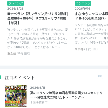
ランニング
ランニング
2026/8/21
2026/9/16
■ナベラン【秋マラソン足づくり2部練│
まなゆうレッスン水
金曜8時＋9時半】サブ3.5～サブ4前後
ド 8-10月期 単発(7)
【単発】
ランナーも利用可能な自転車
RIDE（ヒビヤライド）
秋マラソンで自己ベストを更新するための、夏
ン東京の真鍋コーチが優
（7〜9月）の3ヶ月限定・足づくりプログラ
す！初めてのスピード練
ム！ 暑さで練習量が落ちがちな夏だからこそ、
方、レベルを問わずどなたで
効率的な「2部練」でスタミナを強化しません
か？ 8:00からちょっとがんばるトレー...
東京都
(千代田区)
東京都
(千代田区)
PR
注目のイベント
2026/8/11
夏のマラソン練習会 in岩名運動公園クロスカントリ
ー 〜目標達成に向けたトレーニング〜
千葉県佐倉市