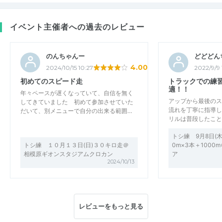
イベント主催者への過去のレビュー
のんちゃんー
どどどん
4.00
2024/10/15 10:27
2022/9/9
初めてのスピード走
トラックでの練
適！！
年々ペースが遅くなっていて、自信を無く
アップから最後のス
してきていました 初めて参加させていた
流れを丁寧に指導し
だいて、別メニューで自分の出来る範囲…
リルは普段したこと
トシ練 9月8日(木
トシ練 １０月１３日(日)３０キロ走＠
0m×3本＋100
相模原ギオンスタジアムクロカン
ア
2024/10/13
レビューをもっと見る