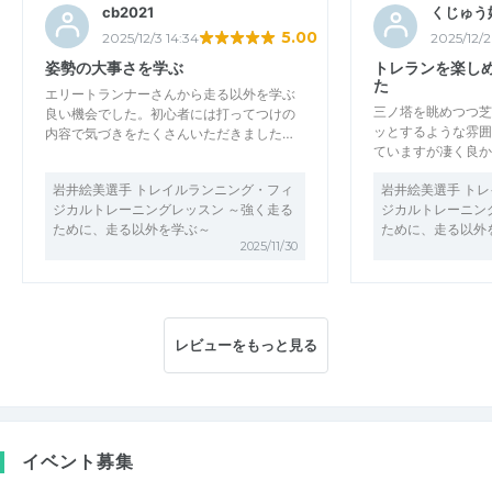
cb2021
くじゅう
5.00
2025/12/3 14:34
2025/12/2 
姿勢の大事さを学ぶ
トレランを楽し
た
エリートランナーさんから走る以外を学ぶ
三ノ塔を眺めつつ芝
良い機会でした。初心者には打ってつけの
ッとするような雰囲
内容で気づきをたくさんいただきました…
ていますが凄く良か
岩井絵美選手 トレイルランニング・フィ
岩井絵美選手 ト
ジカルトレーニングレッスン ～強く走る
ジカルトレーニン
ために、走る以外を学ぶ～
ために、走る以外
2025/11/30
レビューをもっと見る
イベント募集