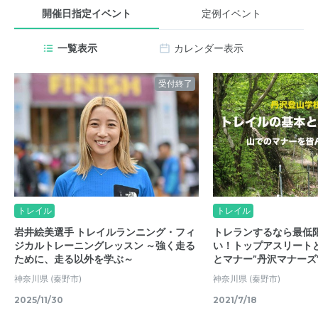
開催日指定イベント
定例イベント
一覧表示
カレンダー表示
受付終了
トレイル
トレイル
岩井絵美選手 トレイルランニング・フィ
トレランするなら最低
ジカルトレーニングレッスン ～強く走る
い！トップアスリート
ために、走る以外を学ぶ～
とマナー”丹沢マナーズ
神奈川県
(秦野市)
神奈川県
(秦野市)
2025/11/30
2021/7/18