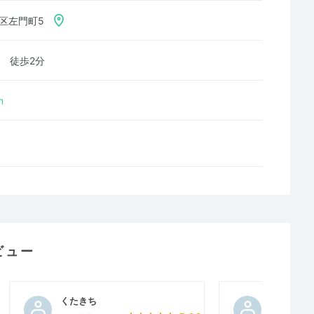
宿区左門町5
 徒歩2分
m
ビュー
くたきち
run_agu