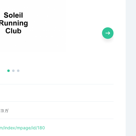
ヨガ
com/index/mpage/id/180