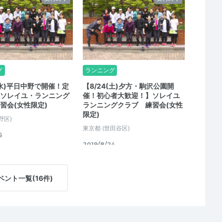
グ
ランニング
(水)平日中野で開催！定
【8/24(土)夕方・駒沢公園開
】ソレイユ・ランニング
催！初心者大歓迎！】ソレイユ
練習会(女性限定)
ランニングクラブ 練習会(女性
限定)
野区)
東京都
(世田谷区)
5
2019/8/24
ベント一覧(16件)