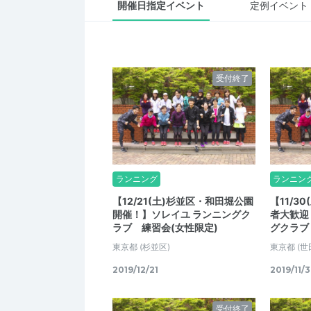
開催日指定イベント
定例イベント
受付終了
ランニング
ランニン
【12/21(土)杉並区・和田堀公園
【11/3
開催！】ソレイユ ランニングク
者大歓迎
ラブ 練習会(女性限定)
グクラブ
東京都
(杉並区)
東京都
(世
2019/12/21
2019/11/
受付終了