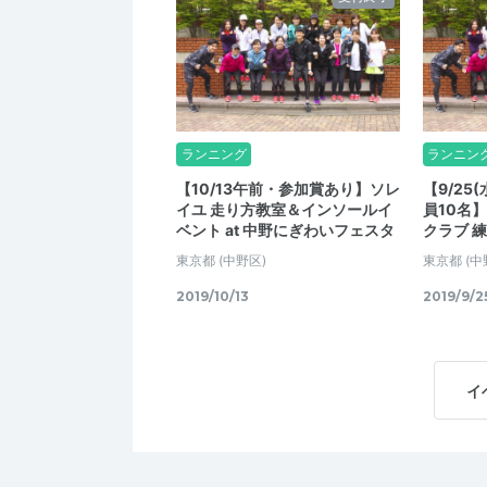
ランニング
ランニン
【10/13午前・参加賞あり】ソレ
【9/25
イユ 走り方教室＆インソールイ
員10名
ベント at 中野にぎわいフェスタ
クラブ 
東京都
(中野区)
東京都
(中
2019/10/13
2019/9/2
イ