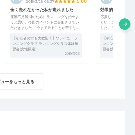
5.00
2019/3/28 08:37
2019/3/27 
全く走れなかった私が走れました
効果的なストレッ
運動不足解消のためにランニングを始めよ
応援している青学陸
うと思い、今回のイベントに参加させてい
ということで、とて
ただきました。 今まで走ることが苦手な…
した。 青トレの実践
【初心者の方も大歓迎！】ソレイユ・ラ
【初心者の方も大歓
ンニングクラブ ランニングクラス体験練
ンニングクラブ ラ
習会(女性限定)
習会(女性限定)
2019/3/23
ビューをもっと見る