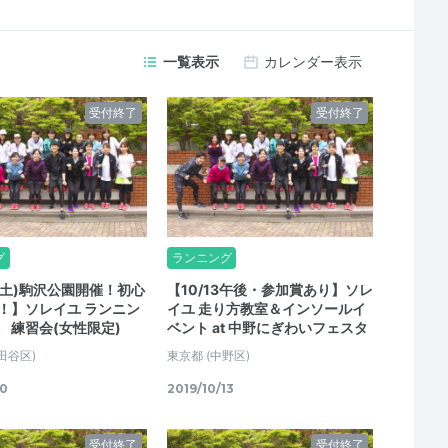
一覧表示
カレンダー表示
受付終了
受付終了
グ
ランニング
0(土)駒沢公園開催！初心
【10/13午後・参加賞あり】ソレ
！】ソレイユ ランニン
イユ 走り方教室＆インソールイ
 練習会(女性限定)
ベント at 中野にぎわいフェスタ
田谷区)
東京都
(中野区)
30
2019/10/13
受付終了
受付終了