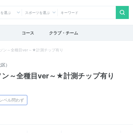
アを選ぶ
スポーツを選ぶ
コース
クラブ・チーム
ラソン～全種目ver～★計測チップ有り
北区）
ソン～全種目ver～★計測チップ有り
レベル問わず