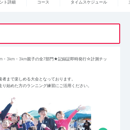
ント詳細
コース
タイム
スケジュール
km・3km・3km親子の全7部門★記録証即時発行☆計測チッ
級者まで楽しめる大会となっております。
走り始めた方のランニング練習にご活用ください。