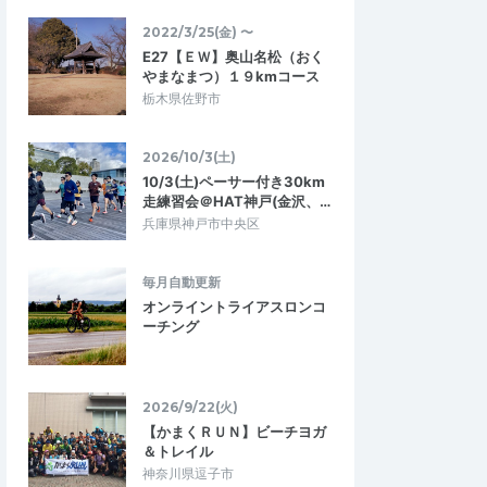
2022/3/25(金) 〜
E27【ＥＷ】奥山名松（おく
やまなまつ）１９kmコース
栃木県佐野市
2026/10/3(土)
10/3(土)ペーサー付き30km
走練習会＠HAT神戸(金沢、…
兵庫県神戸市中央区
毎月自動更新
オンライントライアスロンコ
ーチング
2026/9/22(火)
【かまくＲＵＮ】ビーチヨガ
＆トレイル
神奈川県逗子市