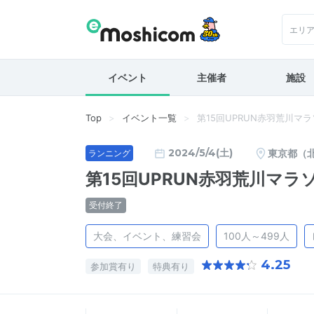
エリ
イベント
主催者
施設
Top
イベント一覧
第15回UPRUN赤羽荒川マ
2024/5/4(土)
東京都（
ランニング
第15回UPRUN赤羽荒川マラ
受付終了
大会、イベント、練習会
100人～499人
4.25
参加賞有り
特典有り