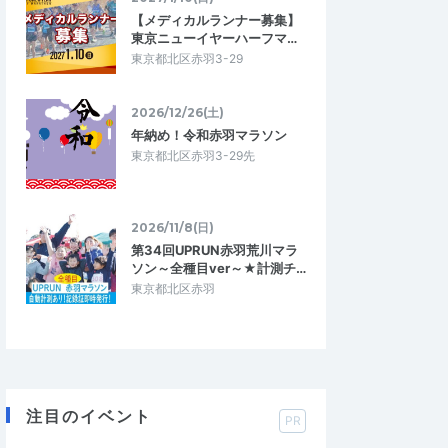
【メディカルランナー募集】
東京ニューイヤーハーフマ…
東京都北区赤羽3-29
2026/12/26(土)
年納め！令和赤羽マラソン
東京都北区赤羽3-29先
2026/11/8(日)
第34回UPRUN赤羽荒川マラ
ソン～全種目ver～★計測チ…
東京都北区赤羽
注目のイベント
PR