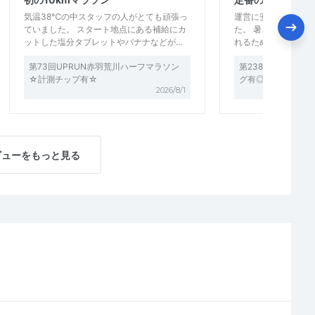
気温38℃の中スタッフの人がとても頑張っ
運営に安定感があり
ていました。 スタート地点にある補給にカ
た。 暑さのきびし
ットした塩分タブレットやバナナなどが…
れるためのいい練習
第73回UPRUN赤羽荒川ハーフマラソン
第238回UP RU
☆計測チップ有☆
グ有◎
2026/8/1
ビューをもっと見る