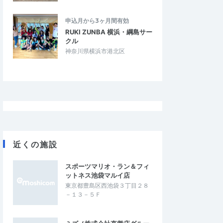
申込月から3ヶ月間有効
RUKI ZUNBA 横浜・綱島サー
クル
神奈川県横浜市港北区
近くの施設
スポーツマリオ・ラン＆フィ
ットネス池袋マルイ店
東京都豊島区西池袋３丁目２８
－１３－５Ｆ
ら
たもちん
4.67
3.33
5
2026/07/14
ング
目標大会に向けてのポイント練習に‼︎