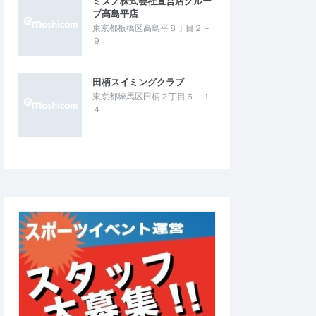
ミズノ株式会社直営店グルー
プ高島平店
、安心して走れまし
河川敷の往復コースで、給水所の設置もあ
東京都板橋区高島平８丁目２－
い日でしたが、暑さに慣
り、ペース走で走るにはちょうどいい。ま
９
になりました。
た、参加ランナーとすれ違い時に声を掛…
N皇居マラソン◎計測タ
第90回UPRUN市川江戸川ハーフマラソ
ン☆計測チップ有☆
田柄スイミングクラブ
2026/7/20
2026/7/11
東京都練馬区田柄２丁目６－１
４