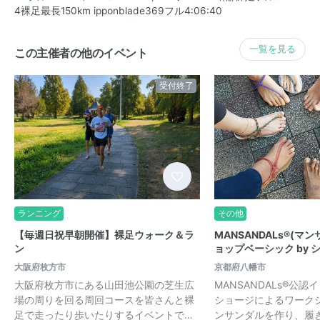
4裸足最長150km ipponblade369フル4:06:40
一覧を見る
この主催者の他のイベント
受付終了
ランニング
その他
【毎週日祝早朝開催】裸足ウォーク＆ラ
MANSANDALs®(マ
ン
ョップベーシック by 
大阪府枚方市
京都府八幡市
大阪府枚方市にある山田池公園の芝生広
MANSANDALs®️公
場の周りを回る周回コースを皆さんと裸
ショージによるワーク
足で走ったり歩いたりするイベントで…
ンサンダルを作り、履