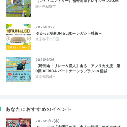
【レイトエントリー】裾野高原トレイルラン2026
静岡県裾野市
2026/8/22
ゆるっと街RUN＆LSD～レガシー後編～
東京都千代田区
2026/9/26
【時間走：リレー＆個人】走る＋アフリカ支援 第
9回 AFRICA パートナーシップラン in 稲城
東京都稲城市
あなたにおすすめのイベント
2026/9/17(木)
よっしーの「木曜日の夜・大人の部活！めざせサブ