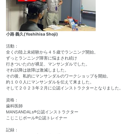
小路 義久(Yoshihisa Shoji)
活動：
全くの陸上未経験から４５歳でランニング開始。
ずっとランニング障害に悩まされ続け
行きついたのが裸足、マンサンダルでした。
それ以降は故障は激減しました。
その後、私的にマンサンダルのワークショップを開始。
約１００人にマンサンダルを伝えて来ました。
そして２０２３年２月に公認インストラクターとなりました。
資格：
歯科医師
MANSANDALs®公認インストラクター
こじこじボール®公認トレイナー
記録：