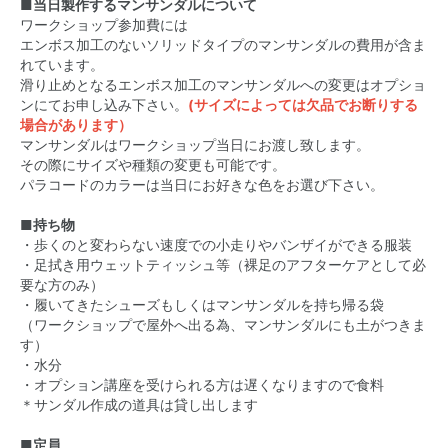
■当日製作するマンサンダルについて
ワークショップ参加費には
エンボス加工のないソリッドタイプのマンサンダルの費用が含ま
れています。
滑り止めとなるエンボス加工のマンサンダルへの変更はオプショ
ンにてお申し込み下さい。
(サイズによっては欠品でお断りする
場合があります）
マンサンダルはワークショップ当日にお渡し致します。
その際にサイズや種類の変更も可能です。
パラコードのカラーは当日にお好きな色をお選び下さい。
■持ち物
・歩くのと変わらない速度での小走りやバンザイができる服装
・足拭き用ウェットティッシュ等（裸足のアフターケアとして必
要な方のみ）
・履いてきたシューズもしくはマンサンダルを持ち帰る袋
（ワークショップで屋外へ出る為、マンサンダルにも土がつきま
す）
・水分
・オプション講座を受けられる方は遅くなりますので食料
＊サンダル作成の道具は貸し出します
■定員