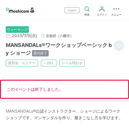
English
検索
ログイン
メニュー
ウォーキング
2023/7/5(水)
京都府（八幡市）
MANSANDALs®ワークショップベーシック b
y ショージ
受付終了
講習会・セミナー
～29人
レベル問わず
このイベントは終了しました。
MANSANDALs®️公認インストラクター、ショージによるワーク
ショップです。マンサンダルを作り、履きこなし方を学びます。