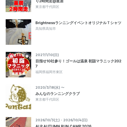
り2時間走@皇居
東京都千代田区
BrightnessランニングイベントオリジナルＴシャツ
高知県高知市
2027/1/10(日)
目指せ10社参り！ゴールは温泉 初詣マラニック202
7
福岡県福岡市東区
2020/3/18(水) 〜
みんなのランニングクラブ
東京都千代田区
2026/10/3(土)・2026/10/4(日)
ALP AUTUMN RUN CAMP 2026