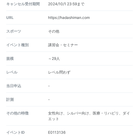
キャンセル受付期間
2024/10/1 23:59まで
URL
https://hadashiman.com
スポーツ
その他
イベント種別
講習会・セミナー
規模
～29人
レベル
レベル問わず
当日申込
-
計測
-
その他の特徴
女性向け、シルバー向け、医療・リハビリ、ダイ
エット
イベントID
E0113136