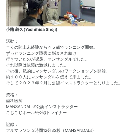
小路 義久(Yoshihisa Shoji)
活動：
全くの陸上未経験から４５歳でランニング開始。
ずっとランニング障害に悩まされ続け
行きついたのが裸足、マンサンダルでした。
それ以降は故障は激減しました。
その後、私的にマンサンダルのワークショップを開始。
約１００人にマンサンダルを伝えて来ました。
そして２０２３年２月に公認インストラクターとなりました。
資格：
歯科医師
MANSANDALs®公認インストラクター
こじこじボール®公認トレイナー
記録：
フルマラソン 3時間12分32秒（MANSANDALs)