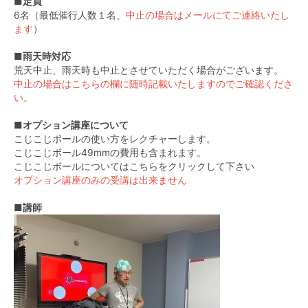
■定員
6名（最低催行人数１名、
中止の場合はメールにてご連絡いたし
ます
）
■雨天時対応
荒天中止、雨天時も中止とさせていただく場合がございます。
中止の場合はこちらの欄に随時記載いたしますのでご確認くださ
い。
■オプション講座について
こじこじボールの使い方をレクチャーします。
こじこじボール49mmの費用も含まれます。
こじこじボールについてはこちらをクリックして下さい
オプション講座のみの受講は出来ません
■講師