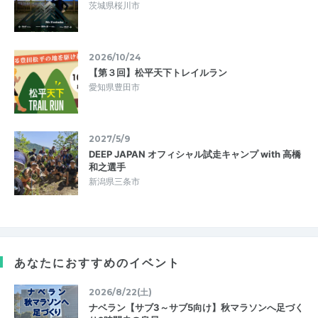
茨城県桜川市
2026/10/24
【第３回】松平天下トレイルラン
愛知県豊田市
2027/5/9
DEEP JAPAN オフィシャル試走キャンプ with 高橋
和之選手
新潟県三条市
あなたにおすすめのイベント
2026/8/22(土)
ナベラン【サブ3～サブ5向け】秋マラソンへ足づく