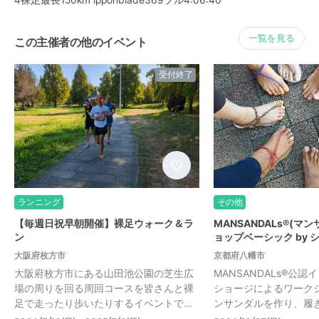
一覧を見る
この主催者の他のイベント
受付終了
ランニング
その他
【毎週日祝早朝開催】裸足ウォーク＆ラ
MANSANDALs®(マ
ン
ョップベーシック by 
大阪府枚方市
京都府八幡市
大阪府枚方市にある山田池公園の芝生広
MANSANDALs®️公
場の周りを回る周回コースを皆さんと裸
ショージによるワーク
足で走ったり歩いたりするイベントで…
ンサンダルを作り、履