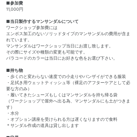
■参加費
11,000円
■当日製作するマンサンダルについて
ワークショップ参加費には
エンボス加工のないソリッドタイプのマンサンダルの費用が含ま
れています。
マンサンダルはワークショップ当日にお渡し致します。
その際にサイズや種類の変更も可能です。
パラコードのカラーは当日にお好きな色をお選び下さい。
■持ち物
・歩くのと変わらない速度での小走りやバンザイができる服装
・足拭き用ウェットティッシュ等（裸足のアフターケアとして必
要な方のみ）
・履いてきたシューズもしくはマンサンダルを持ち帰る袋
（ワークショップで屋外へ出る為、マンサンダルにも土がつきま
す）
・水分
・オプション講座を受けられる方は遅くなりますので食料
＊サンダル作成の道具は貸し出します