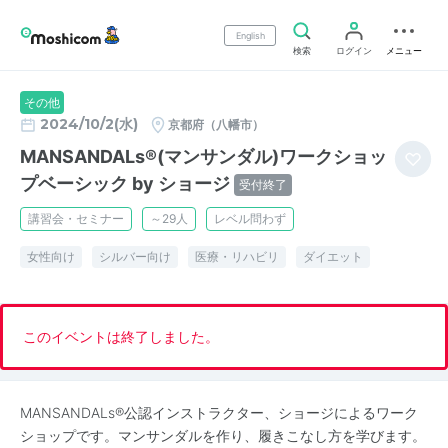
English
検索
ログイン
メニュー
その他
2024/10/2(水)
京都府（八幡市）
MANSANDALs®(マンサンダル)ワークショッ
プベーシック by ショージ
受付終了
講習会・セミナー
～29人
レベル問わず
女性向け
シルバー向け
医療・リハビリ
ダイエット
このイベントは終了しました。
MANSANDALs®️公認インストラクター、ショージによるワーク
ショップです。マンサンダルを作り、履きこなし方を学びます。