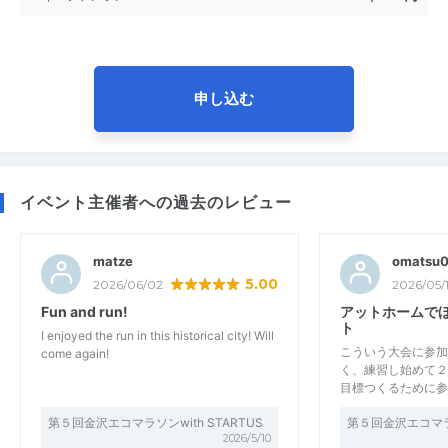
申し込む
イベント主催者への過去のレビュー
matze
omatsu
5.00
2026/06/02
2026/05/
Fun and run!
アットホームで
ト
I enjoyed the run in this historical city! Will
こういう大会に参加
come again!
く、練習し始めて２
目標つくるために参
第５回金沢エコマラソンwith STARTUS
第５回金沢エコマラソ
2026/5/10