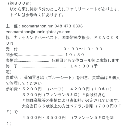
（約８００ｍ）
駅から東に徒歩５分のところにファミリーマートがあります。
トイレは会場近くにあります。
主 催：ecomarathon.run 048-473-0898・
ecomarathon@runningintokyo.com
協 力：セカンドハーベスト、国際難民支援会、ＰＥＡＣＥ Ｒ
ＵＮ
受 付 ……………………………………９：３０〜１０：３０
開会式.........................................１０：３０
表彰式………………………… 各種目とも３位ゴール後に表彰します
終 了 …………………………………… １４：３０（予
定
貴重品 ： 荷物置き場（ブルーシート）を用意。貴重品は各個人
で管理してください
参加費：５２００円 （ハーフ） ４２００円（１０キロ）
‪ ３２００円（ファンラン５キロ）＊保険料含む
＊物価高騰等の事情により参加料が改定されています。
大会当日６５歳以上の方はベテラン割引（７００円ＯＦ
Ｆ）で
４５００円・３５００円 （ファンラン５キロを除
く）