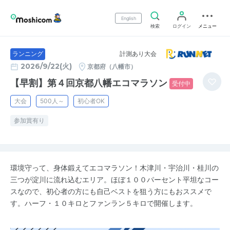
English
検索
ログイン
メニュー
計測あり大会
ランニング
2026/9/22(火)
京都府（八幡市）
【早割】第４回京都八幡エコマラソン
受付中
大会
500人～
初心者OK
参加賞有り
環境守って、身体鍛えてエコマラソン！木津川・宇治川・桂川の
三つが淀川に流れ込むエリア。ほぼ１００パーセント平坦なコー
スなので、初心者の方にも自己ベストを狙う方にもおススメで
す。ハーフ・１０キロとファンラン５キロで開催します。