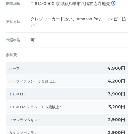
開催場所
〒614-0000
京都府八幡市八幡在応寺地先
クレジットカード払い、Amazon Pay、コンビニ払
支払方法
い
代理申込
可
参加費
4,900円
ハーフ
:
4,200円
ハーフベテラン・６５歳以上
:
3,900円
１０キロ
:
3,200円
１０キロベテラン・６５歳以上
:
2,900円
ファンラン５キロ
:
2,900円
５キロファンラン
: