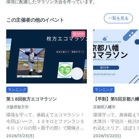
環境に配慮したマラソン大会を作っています。
一覧を見る
この主催者の他のイベント
受付中
ランニング
ランニング
第１8回枚方エコマラソン
【早割】第5回京都八
大阪府枚方市
京都府八幡市
環境を守って、体鍛えてエコマラソン！
環境守って、身体鍛え
今回はハーフ、１０キロとファンラン５
木津川・宇治川・桂川
キロ（ソロの部＋親子の部）で開催さ…
れ込むエリア。ほぼ１
2026/11/23(月)
2026/11/22(日)