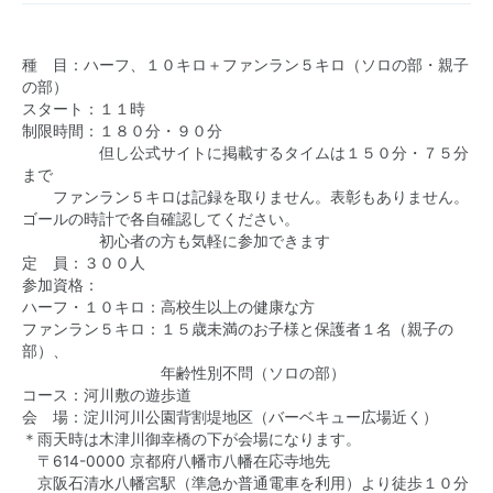
種 目：ハーフ、１０キロ＋ファンラン５キロ（ソロの部・親子
の部）
スタート：１１時
制限時間：１８０分・９０分
但し公式サイトに掲載するタイムは１５０分・７５分
まで
ファンラン５キロは記録を取りません。表彰もありません。
ゴールの時計で各自確認してください。
初心者の方も気軽に参加できます
定 員：３００人
参加資格：
ハーフ・１０キロ：高校生以上の健康な方
ファンラン５キロ：１５歳未満のお子様と保護者１名（親子の
部）、
年齢性別不問（ソロの部）
コース：河川敷の遊歩道
会 場：淀川河川公園背割堤地区（バーベキュー広場近く）
＊雨天時は木津川御幸橋の下が会場になります。
〒614-0000 京都府八幡市八幡在応寺地先
京阪石清水八幡宮駅（準急か普通電車を利用）より徒歩１０分