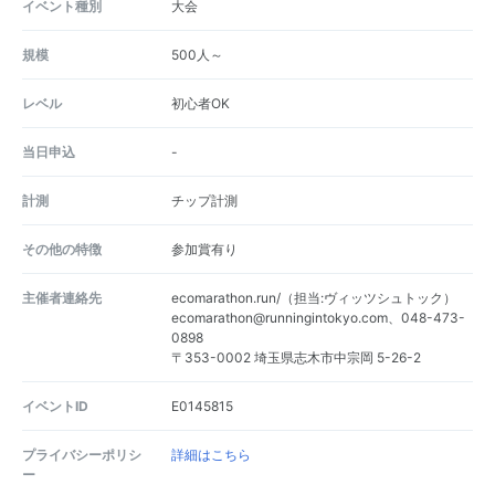
イベント種別
大会
規模
500人～
レベル
初心者OK
当日申込
-
計測
チップ計測
その他の特徴
参加賞有り
主催者連絡先
ecomarathon.run/（担当:ヴィッツシュトック）
ecomarathon@runningintokyo.com、048-473-
0898
〒353-0002 埼玉県志木市中宗岡 5-26-2
イベントID
E0145815
プライバシーポリシ
詳細はこちら
ー