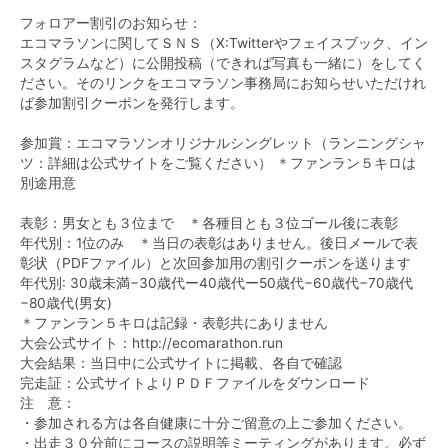
フォロアー割引のお知らせ：
エコマラソンに関してＳＮＳ（X:Twitterやフェイスブック、イン
スタグラムなど）に公開投稿（できれば写真も一緒に）をしてく
ださい。そのリンクをエコマラソン事務局にお知らせいただけれ
ば参加割引クーポンを発行します。
参加賞：エコマラソンオリジナルシングレット（ランニングシャ
ツ：詳細は公式サイトをご覧ください） ＊ファンラン５キロは
別途用意
表彰：男女とも‪３‬位まで ＊各種目とも３位ゴール後に表彰
年代別：1位のみ ＊当日の表彰はありません。後日メールで表
彰状（PDFファイル）と次回参加用の割引クーポンを送ります
−80歳代(男女)
＊ファンラン５キロは記録・表彰共にありません
‪大会公式サイト：
大会結果：当日中に公式サイトに掲載、各自で確認
完走証：公式サイトよりＰＤＦファイルをダウンロード
注 意：
・参加される方は各自健康に十分ご留意の上ご参加ください。
・出走３０分前にコースの説明等ミーティングがあります。必ず