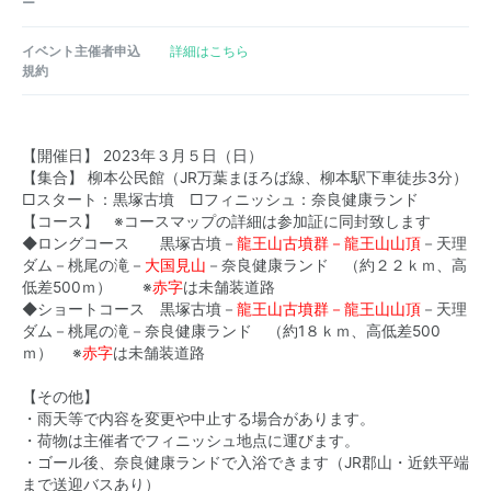
ー
イベント主催者申込
詳細はこちら
規約
【開催日】 2023年３月５日（日）
【集合】 柳本公民館（JR万葉まほろば線、柳本駅下車徒歩3分）
□スタート：黒塚古墳 □フィニッシュ：奈良健康ランド
【コース】 ※コースマップの詳細は参加証に同封致します
◆ロングコース 黒塚古墳－
龍王山古墳群－龍王山山頂
－天理
ダム－桃尾の滝－
大国見山
－奈良健康ランド （約２２ｋｍ、高
低差500ｍ） ※
赤字
は未舗装道路
◆ショートコース 黒塚古墳－
龍王山古墳群－龍王山山頂
－天理
ダム－桃尾の滝－奈良健康ランド （約1８ｋｍ、高低差500
ｍ） ※
赤字
は未舗装道路
【その他】
・雨天等で内容を変更や中止する場合があります。
・荷物は主催者でフィニッシュ地点に運びます。
・ゴール後、奈良健康ランドで入浴できます（JR郡山・近鉄平端
まで送迎バスあり）