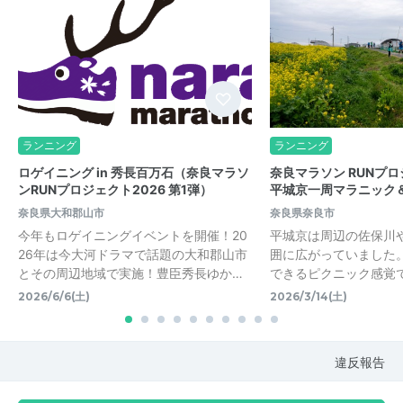
ランニング
ランニング
ロゲイニング in 秀長百万石（奈良マラソ
奈良マラソン RUNプ
ンRUNプロジェクト2026 第1弾）
平城京一周マラニック＆
奈良県大和郡山市
奈良県奈良市
今年もロゲイニングイベントを開催！20
平城京は周辺の佐保川
26年は今大河ドラマで話題の大和郡山市
囲に広がっていました
とその周辺地域で実施！豊臣秀長ゆか…
できるピクニック感覚
2026/6/6(土)
2026/3/14(土)
違反報告