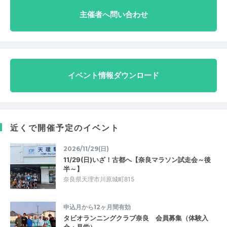
主催者へ問い合わせ
イベント情報ダウンロード
近くで開催予定のイベント
2026/11/29(日)
11/29(日)いざ！古都へ【奈良マラソン試走会～後
半～】
奈良県天理市川原城町815
申込月から12ヶ月間有効
タビオランニングクラブ奈良 会員募集（体験入
会・見学）