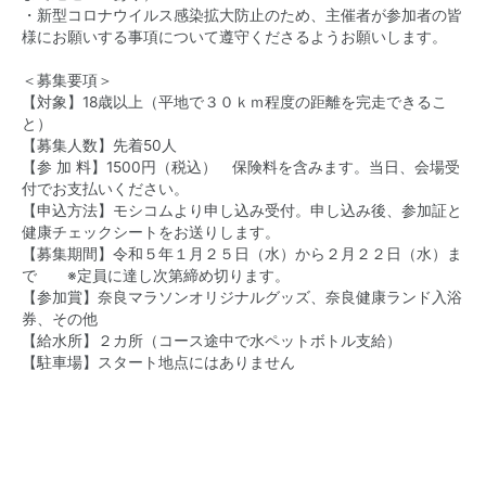
・新型コロナウイルス感染拡大防止のため、主催者が参加者の皆
様にお願いする事項について遵守くださるようお願いします。
＜募集要項＞
【対象】18歳以上（平地で３０ｋｍ程度の距離を完走できるこ
と）
【募集人数】先着50人
【参 加 料】1500円（税込） 保険料を含みます。当日、会場受
付でお支払いください。
【申込方法】モシコムより申し込み受付。申し込み後、参加証と
健康チェックシートをお送りします。
【募集期間】令和５年１月２５日（水）から２月２２日（水）ま
で ※定員に達し次第締め切ります。
【参加賞】奈良マラソンオリジナルグッズ、奈良健康ランド入浴
券、その他
【給水所】２カ所（コース途中で水ペットボトル支給）
【駐車場】スタート地点にはありません