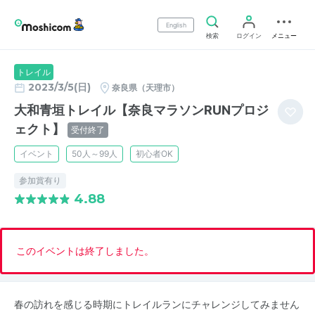
English
検索
ログイン
メニュー
トレイル
2023/3/5(日)
奈良県（天理市）
大和青垣トレイル【奈良マラソンRUNプロジ
ェクト】
受付終了
イベント
50人～99人
初心者OK
参加賞有り
4.88
このイベントは終了しました。
春の訪れを感じる時期にトレイルランにチャレンジしてみません