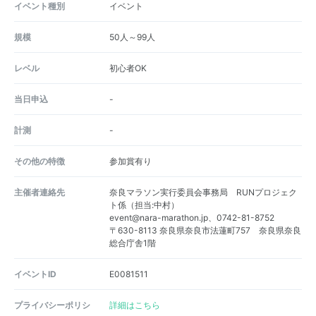
イベント種別
イベント
規模
50人～99人
レベル
初心者OK
当日申込
-
計測
-
その他の特徴
参加賞有り
主催者連絡先
奈良マラソン実行委員会事務局 RUNプロジェク
ト係（担当:中村）
event@nara-marathon.jp、0742-81-8752
〒630-8113 奈良県奈良市法蓮町757 奈良県奈良
総合庁舎1階
イベントID
E0081511
プライバシーポリシ
詳細はこちら