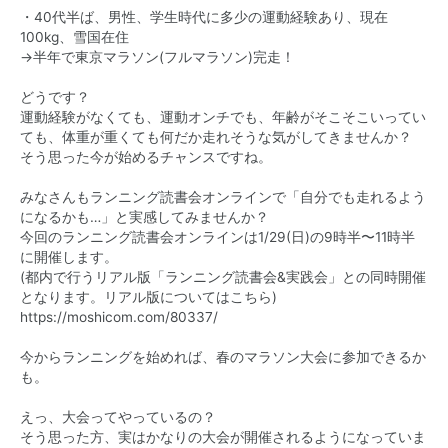
・40代半ば、男性、学生時代に多少の運動経験あり、現在
100kg、雪国在住
→半年で東京マラソン(フルマラソン)完走！
どうです？
運動経験がなくても、運動オンチでも、年齢がそこそこいってい
ても、体重が重くても何だか走れそうな気がしてきませんか？
そう思った今が始めるチャンスですね。
みなさんもランニング読書会オンラインで「自分でも走れるよう
になるかも…」と実感してみませんか？
今回のランニング読書会オンラインは1/29(日)の9時半〜11時半
に開催します。
(都内で行うリアル版「ランニング読書会&実践会」との同時開催
となります。リアル版についてはこちら)
https://moshicom.com/80337/
今からランニングを始めれば、春のマラソン大会に参加できるか
も。
えっ、大会ってやっているの？
そう思った方、実はかなりの大会が開催されるようになっていま