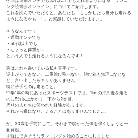
今回は運動オンチでも50代以上でも走れるようになる「ランニ
ング読書会オンライン」についてご紹介します。
これを読んでいただくと、あなたも「もしかしたら自分も走れる
ようになるかも…！」と実感していただけますよ。
そうなんです！
・運動オンチでも
・50代以上でも
・ちょっと体重が…
という人でも走れるようになるんです！
実はこれを書いている私も苦手です。
逆上がりできない、二重跳び飛べない、跳び箱も無理…などな
ど、言い出したらキリがありません。
特に苦手なのは走ること。
中学1年の時にあったスポーツテストでは、1kmの持久走を走る
のに5分以上かかり、下から2番目。
周りの人たちに笑われた経験があります。
それから嫌になり、走ることはありませんでした…。
が、30歳を手前にして、それまで弱かった体を強くしようと一
念発起。
手軽にできそうなランニングを始めることにしました。