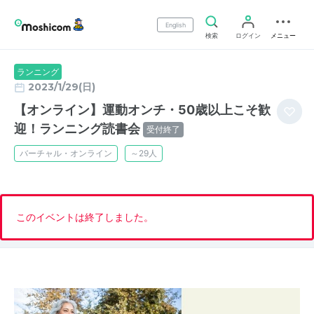
English
検索
ログイン
メニュー
ランニング
2023/1/29(日)
【オンライン】運動オンチ・50歳以上こそ歓
迎！ランニング読書会
受付終了
バーチャル・オンライン
～29人
このイベントは終了しました。