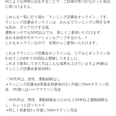
同じような仲間と話をすることで、ご自身の気づかなかった視点
に気づけますよ。
これらを一気に行う場が「ランニング読書会オンライン」です。
ランニング読書会オンラインは、みんなでランニングに関する本
を読み、ダイアログする場。
運動オンチでも50代以上でも、楽しくご参加いただけます。
走れる自信やモチベーションもアップするかも…？
しかもオンラインなので、全国からご参加いただけます。
これまでランニング読書会オンラインは、リアルとオンライン合
わせてこの6年で30回以上開催してきました。
これまで参加してきた方はこんな成果を上げていますよ(年齢は
ランニング読書会参加当時)。
・50代半ば、女性、運動経験なし
→ランニング読書会&実践会初参加の2ヶ月後に10kmマラソン完
走、1年後にはハーフマラソン完走
・50代半ば、男性、運動経験ありだがもう20年以上運動経験な
し、ちょっとぽっちゃり
→同じく初参加2ヶ月後に14kmマラソン完走