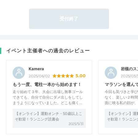
受付終了
イベント主催者への過去のレビュー
Kamera
岩槻のス
5.00
2025/06/02
2025/03/
もう一度、電柱一本から始めます！
マラソンを選ん
走り始めて３年、大会に出場し無事ゴール
今回も気づきと学び
できても、自分で自分にダメ出しをしてし
なく、楽しい２時間
まうようになっていました。どこも痛く…
面に映る私の顔が、
【オンライン】運動オンチ・50歳以上こ
【オンライン】運
そ歓迎！ランニング読書会
そ歓迎！ランニン
2025/5/31