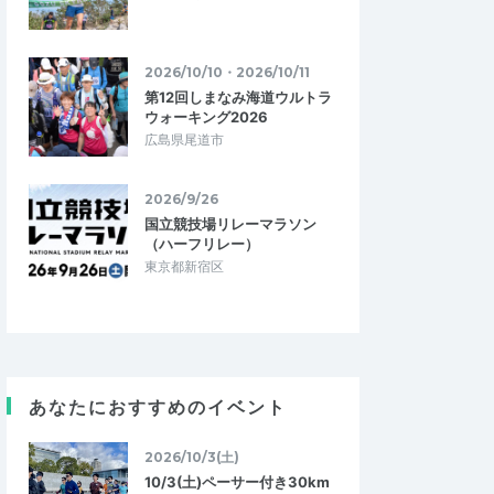
2026/10/10・2026/10/11
第12回しまなみ海道ウルトラ
ウォーキング2026
広島県尾道市
2026/9/26
国立競技場リレーマラソン
（ハーフリレー）
kunihiko1966
東京都新宿区
5.00
5.00
04
2026/06/03
過ぎる内容だっ
期待以上に楽しかったです。
初めての参加でしたが、天気も良くて楽し
ースにエントリーした
いイベントでした。事前にどれくらい走る
、国有林の平らなとこ
のか分からなくて、不安もあったのです…
きていなかったが、…
あなたにおすすめのイベント
ポロ・テイネトレイル
マムートCUPサッポロ・テイネトレイル
会のご案内
2026 コース試走会のご案内
2026/10/3(土)
2026/5/31
2026/5/31
10/3(土)ペーサー付き30km