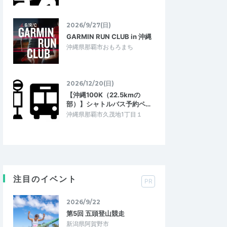
2026/9/27(日)
GARMIN RUN CLUB in 沖縄
沖縄県那覇市おもろまち
2026/12/20(日)
【沖縄100K（22.5kmの
部）】シャトルバス予約ペ…
沖縄県那覇市久茂地1丁目１
注目のイベント
PR
2026/9/22
第5回 五頭登山競走
新潟県阿賀野市