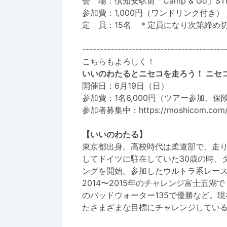
会 場：倶知安駅前「Camp & Go」STRI
参加費：1,000円（ワンドリンク付き）
定 員：15名 ＊定員になり次第締め
----------------------------------------
こちらもよろしく！
いいのわたるとニセコを走ろう！ ニセ
開催日：6月19日（日）
参加費：1名6,000円（ツアー参加、保
参加者募集中：
https://moshicom.com
【いいのわたる】
東京都出身。高校時代は柔道部で、走
してドイツに駐在していた30歳の時、
ングを開始。参加したウルトラ系レー
2014〜2015年のチャレンジ富士五湖で
のバッドウォーター135で優勝など。
たさまざまな目標にチャレンジしてい