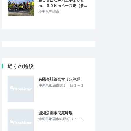
第１５回江戸川土手１０Ｋ
ｍ、３０Ｋｍペース走（参…
埼玉県三郷市
近くの施設
有限会社総合マリン沖縄
沖縄県那覇市曙１丁目３－３
漫湖公園市民庭球場
沖縄県那覇市鏡原町３７－１