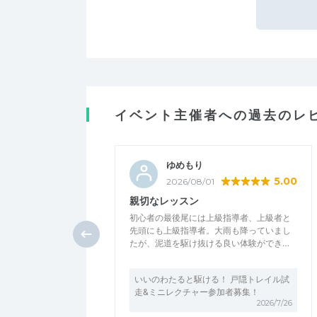
イベント主催者への過去のレ
ゆめもり
5.00
2026/08/01
親切なレッスン
初心者の最後尾には上級指導者、上級者と
先頭にも上級指導者。大雨も降っていまし
たが、泥道を駆け抜ける良い体験ができ…
いいのわたると駆ける！ 戸隠トレイル試
走&ミニレクチャー参加者募集！
2026/7/26