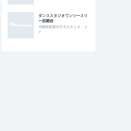
ダンススタジオワンツースリ
ー那覇校
沖縄県那覇市字天久８１６－２
Ｆ