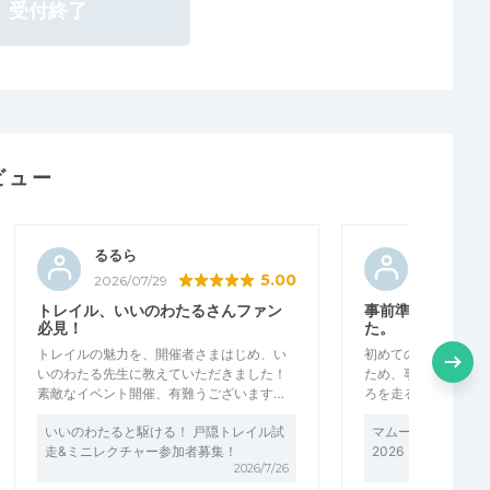
受付終了
ビュー
るるら
石児玉水
5.00
2026/07/29
2026/06/
トレイル、いいのわたるさんファン
事前準備には十分
必見！
た。
トレイルの魅力を、開催者さまはじめ、い
初めてのトレイルレ
いのわたる先生に教えていただきました！
ため、事前準備では
素敵なイベント開催、有難うございます…
ろを走ることしかで
いいのわたると駆ける！ 戸隠トレイル試
マムートCUPサッ
走&ミニレクチャー参加者募集！
2026 コース試走
2026/7/26