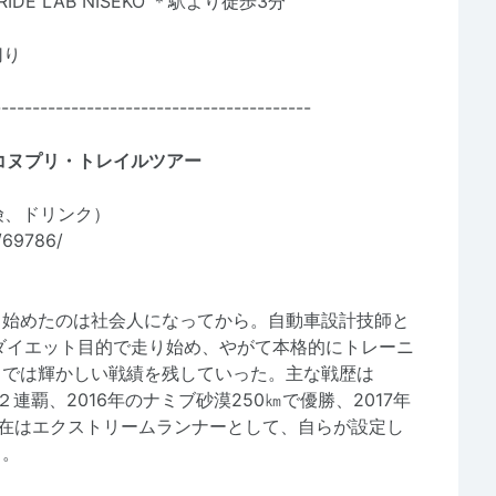
DE LAB NISEKO ＊駅より徒歩3分
切り
-----------------------------------------
コヌプリ・トレイルツアー
険、ドリンク）
/69786/
り始めたのは社会人になってから。自動車設計技師と
ダイエット目的で走り始め、やがて本格的にトレーニ
スでは輝かしい戦績を残していった。主な戦歴は
２連覇、2016年のナミブ砂漠250㎞で優勝、2017年
現在はエクストリームランナーとして、自らが設定し
る。