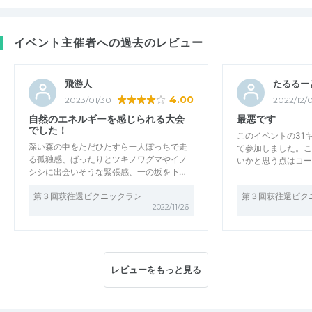
イベント主催者への過去のレビュー
飛游人
たるるー
4.00
2023/01/30
2022/12/0
自然のエネルギーを感じられる大会
最悪です
でした！
このイベントの31
深い森の中をただひたすら一人ぼっちで走
て参加しました。こ
る孤独感、ばったりとツキノワグマやイノ
いかと思う点はコー
シシに出会いそうな緊張感、一の坂を下…
第３回萩往還ピクニックラン
第３回萩往還ピク
2022/11/26
レビューをもっと見る