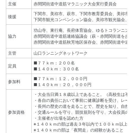
主催
赤間関街道中道筋マラニック大会実行委員会
下関市、美祢市、萩市、下関市教育委員会、美祢市
後援
下関市観光コンベンション協会、美祢市観光協会、
功山寺、東行庵、長府体育協会、ゆるトコランニン
協力
赤間関街道中道筋連絡協議会（萩・赤間関街道を歩
赤間関街道中道筋秋芳地区保存会、赤間関街道中道
主管
山口ランニングネットワーク
■７７ｋｍ：２００名
定員
■１４０ｋｍ：３００名
■７７ｋｍ：１２，０００円
参加料
■１４０ｋｍ：２０，０００円
・大会当日満１８歳以上であること。（高校生は不
・各自の責任において事前に健康診断を受け、レー
・長州の歴史の道を走ることで、歴史を知り、自然
参加資格
・交通ルールを守り、競技規則を守り、大会役員の
・主催者が出場を認めた方
※１４０ｋｍの部は過去３年以内で１００ｋｍ以上の
※１４０ｋｍの部は「夜間走」の経験があること