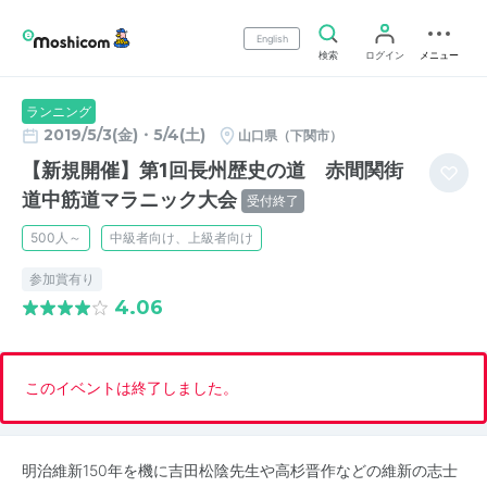
English
検索
ログイン
メニュー
ランニング
2019/5/3(金)・5/4(土)
山口県（下関市）
【新規開催】第1回長州歴史の道 赤間関街
道中筋道マラニック大会
受付終了
500人～
中級者向け、上級者向け
参加賞有り
4.06
このイベントは終了しました。
明治維新150年を機に吉田松陰先生や高杉晋作などの維新の志士