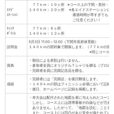
７７ｋｍ：
１０ヶ所
※コース上の下関・美祢・萩
ｴｲﾄﾞ
１４０ｋｍ：
２０ヶ所 ※各エイドステーションに
ｽﾃｰｼｮﾝ
通過時間が早すぎても、
ご注意ください！
ﾁｪｯｸ
７７ｋｍ：６ヶ所
ﾎﾟｲﾝﾄ
１４０ｋｍ：１２ヶ所
5月3日
11:00～12:00
（下関市長府体育館）
説明会
１４０ｋｍの部対象で開催します。（７７ｋｍの部
※同じコースを通り
・順位による表彰は行いません。
賞典
・参加者全員にオリジナルＴシャツを贈る（プロの
・完踏者全員に完踏記念品を贈る。
・完踏者には「完踏証」を後日郵送します。
成績
・１４０ｋｍの部はフィニッシュ会場において記録
・後日、ホームページに記録を掲載します。
・本大会は配付された地図を基に与えられたコース
しかし、コース上には誘導看板や白線などが万全の
ありません。したがって、「地図を読む」ことも重
また、コース上には凹凸があり安全が保たれている