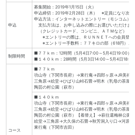
募集開始：2019年1月15日（火）
申込締切：2019年2月28日（木） ※定員になり次
申込方法：インターネットエントリー（モシコム）
申込
支払方法は、お申し込みの際にお選びいただけま
（クレジットカード、コンビニ、ＡＴＭなど）
※エントリーの際は、ＲＵＮＮＥＴへの会員登録
※エントリー手数料：７７キロの部（618円）、１４
■７７ｋｍ：12
時間
（5月4日
7:00
～5月4日
19:00
）
制限時間
■１４０ｋｍ：28
時間
（5月3日
14:00
～5月4日
18:00
■７７ｋｍ
功山寺（下関市長府）→東行庵→四郎ヶ原→JR美祢
三角原→絵堂→ひばり山峠石畳→明木（乳母の茶屋）
陶芸の村公園（萩市）
■１４０ｋｍ
功山寺（下関市長府）
→東行庵→四郎ヶ原→JR美祢
三角原→絵堂→ひばり山峠石畳→明木（乳母の茶屋）
陶芸の村公園（萩市）【着替え】→萩往還梅林公園→
絵堂→三角原→大久保の石畳→秋芳洞入り口→河原→
東行庵（下関市吉田）
コース