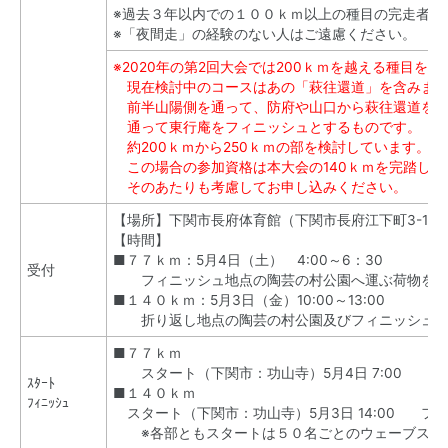
※過去３年以内での１００ｋｍ以上の種目の完走者（
※「夜間走」の経験のない人はご遠慮ください。
※2020年の第2回大会では200ｋｍを越える種目を
現在検討中のコースはあの「萩往還道」を含みま
前半山陽側を通って、防府や山口から萩往還道を萩
通って東行庵をフィニッシュとするものです。
約200ｋｍから250ｋｍの部を検討しています。
この場合の参加資格は本大会の140ｋｍを完踏した
そのあたりも考慮してお申し込みください。
【場所】下関市長府体育館（下関市長府江下町3-15
【時間】
■７７ｋｍ：5月4日（土） 4:00～6：30
受付
フィニッシュ地点の陶芸の村公園へ運ぶ荷物を受
■１４０ｋｍ：5月3日（金）10:00～13:00
折り返し地点の陶芸の村公園及びフィニッシュ地
■７７ｋｍ
スタート（下関市：功山寺）5月4日
7:00
フィ
ｽﾀｰﾄ
■１４０ｋｍ
ﾌｨﾆｯｼｭ
スタート（下関市：功山寺）5月3日
14:00
フィニ
※各部ともスタートは５０名ごとのウェーブスタ