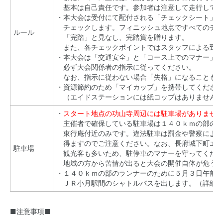
基本は自己責任です。参加者は注意して走行してく
・本大会は受付にて配付される「チェックシート」
チェックします。フィニッシュ地点ですべてのチェ
ルール
「完踏」と見なし、完踏賞を贈ります。
また、各チェックポイントではスタッフによる到着
・本大会は「交通安全」と「コース上でのマナー」
必ず大会関係者の指示に従ってください。
なお、指示に従わない場合「失格」になることもあ
・資源節約のため「マイカップ」を携帯してくださ
（エイドステーションには紙コップはありません
・
スタート地点の功山寺周辺には駐車場がありませ
主催者で確保している駐車場は１４０ｋｍの部のフ
東行庵付近のみです。違法駐車は罰金や警察による
得ますのでご注意ください。なお、長府城下町エリ
駐車場
観光客も多いため、駐停車のマナーを守ってくださ
地域の方から苦情が出ると大会の開催自体が危うく
・１４０ｋｍの部のランナーのために５月３日午前
ＪＲ小月駅間のシャトルバスを出します。（詳細は
■注意事項■