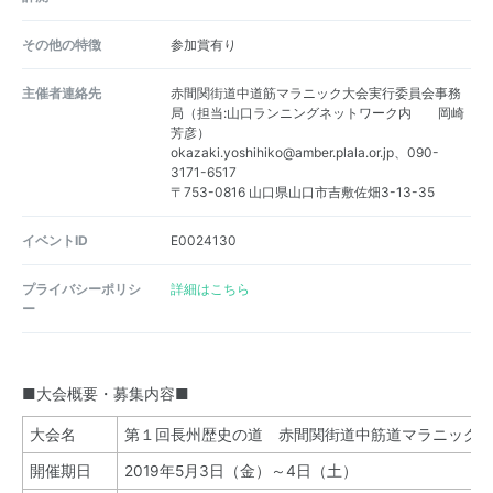
その他の特徴
参加賞有り
主催者連絡先
赤間関街道中道筋マラニック大会実行委員会事務
局（担当:山口ランニングネットワーク内 岡崎
芳彦）
okazaki.yoshihiko@amber.plala.or.jp、090-
3171-6517
〒753-0816 山口県山口市吉敷佐畑3-13-35
イベントID
E0024130
プライバシーポリシ
詳細はこちら
ー
■大会概要・募集内容■
大会名
第１回
長州歴史の道 赤間関街道中筋道マラニック
開催期日
2019年5月3日（金）～4日（土）