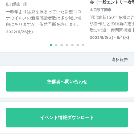
会（一般エントリー者
山口県山口市
山口県下関市
一昨年より猛威を振るっていた新型コロ
明治維新150年を機に
ナウイルスの新規感染者数は多少減少傾
杉晋作などの維新の志
向にありますが、依然予断を許しませ…
歴史の道「赤間関街道
2022/11/26(土)
2022/5/3(火)～5/4(水)
違反報告
主催者へ問い合わせ
イベント情報ダウンロード