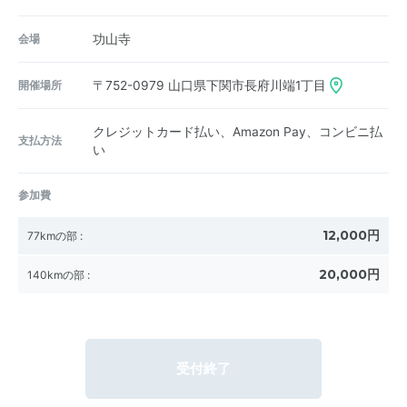
会場
功山寺
開催場所
〒752-0979
山口県下関市長府川端1丁目
クレジットカード払い、Amazon Pay、コンビニ払
支払方法
い
参加費
12,000円
77kmの部
:
20,000円
140kmの部
:
受付終了