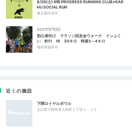
8/29(土) 9時 PROGRESS RUNNING CLUB×KAR
HU SOCIAL RUN
東京都渋谷区
2027/3/7(日)
初心者向け マラソン試走会ウォーク インふく
い 約11 18 30キロ 時速3～4キロ
福井県福井市
近くの施設
下関ロイヤルボウル
山口県下関市東大和町２丁目１－１５