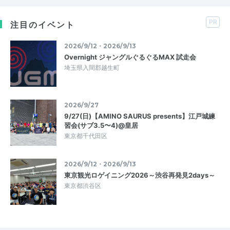
PR
注目のイベント
2026/9/12・2026/9/13
Overnight ジャングルぐるぐるMAX 試走会
埼玉県入間郡越生町
2026/9/27
9/27(日)【AMINO SAURUS presents】江戸城練
習会(サブ3.5〜4)@皇居
東京都千代田区
2026/9/12・2026/9/13
東京観光ロゲイニング2026～渋谷再発見2days～
東京都渋谷区