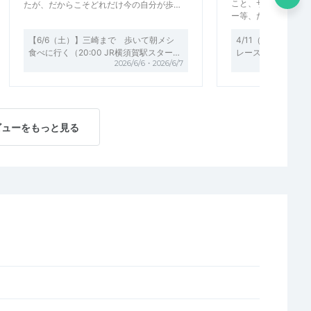
こと、サプリメント
たが、だからこそどれだけ今の自分が歩…
ー等、たくさんの話
【6/6（土）】三崎まで 歩いて朝メシ
4/11（土）18:3
食べに行く（20:00 JR横須賀駅スター…
レース報告会〜完走
2026/6/6・2026/6/7
ビューをもっと見る