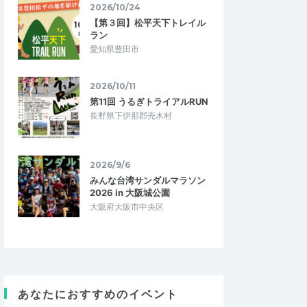
2026/10/24
【第３回】松平天下トレイル
ラン
愛知県豊田市
2026/10/11
第11回 うるぎトライアルRUN
長野県下伊那郡売木村
2026/9/6
みんな台湾サンダルマラソン
2026 in 大阪城公園
大阪府大阪市中央区
corusettojp
5.00
5.00
6
2026/03/22
りだくさんでし
ウエアを気持ちよく使い続ける！
素材の性質、汚れと洗濯の原理を理解する
あなたにおすすめのイベント
こと、気をつけている
ことで、これまで常識だと思ってきた洗濯