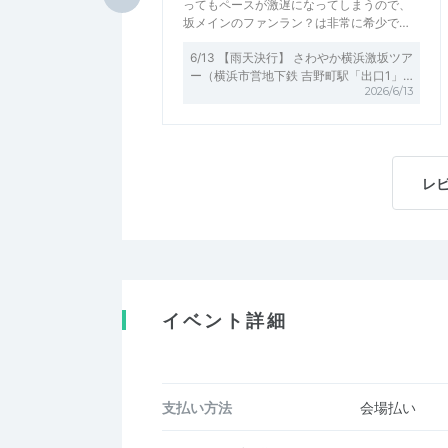
ってもペースが激遅になってしまうので、
坂メインのファンラン？は非常に希少で…
6/13 【雨天決行】 さわやか横浜激坂ツア
ー（横浜市営地下鉄 吉野町駅「出口1」…
2026/6/13
レ
イベント詳細
支払い方法
会場払い