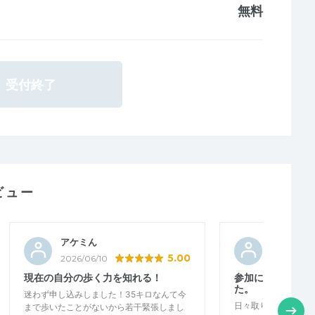
無料
受付終了
ビュー
アケミん
まどか7
5.00
2026/06/10
2026/04/1
現在の自分の歩く力を知れる！
参加になる話が盛
た。
迷わず申し込みしました！35キロなんて今
日々取り組んでいる
まで歩いたことがないから若干緊張しまし