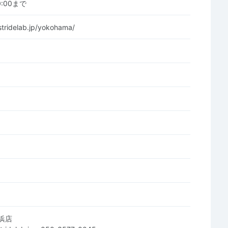
00:00まで
stridelab.jp/yokohama/
浜店