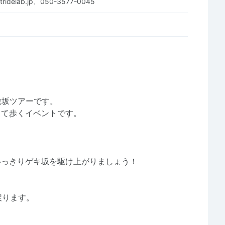
ridelab.jp、050-3577-0045
激坂ツアーです。
って歩くイベントです。
いっきりゲキ坂を駆け上がりましょう！
戻ります。