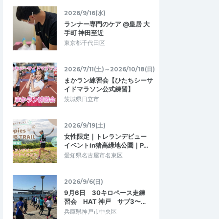
、行動食、練習メニュ
方法を修正することができました！
を聞くことができま…
2026/9/16(水)
ランナー専門のケア @皇居 大
0開催：アドベンチャー
3/20（金・祝）9:00開催！Run&Was
手町 神田至近
のために大事にし…
h!〜ウェアを長く使うためのお洗濯ワ…
東京都千代田区
2026/4/11
2026/3/20
2026/7/11(土)～2026/10/18(日)
まかラン練習会【ひたちシーサ
イドマラソン公式練習】
茨城県日立市
2026/9/19(土)
女性限定｜トレランデビュー
イベントin猪高緑地公園｜P…
愛知県名古屋市名東区
2026/9/6(日)
9月6日 30キロペース走練
習会 HAT 神戸 サブ3〜…
兵庫県神戸市中央区