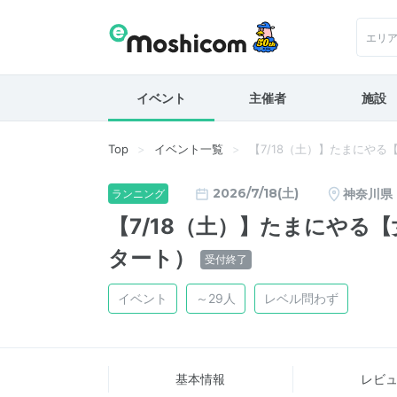
エリ
イベント
主催者
施設
Top
イベント一覧
【7/18（土）】たまにやる
2026/7/18(土)
神奈川県
ランニング
【7/18（土）】たまにやる【
タート）
受付終了
イベント
～29人
レベル問わず
基本情報
レビ