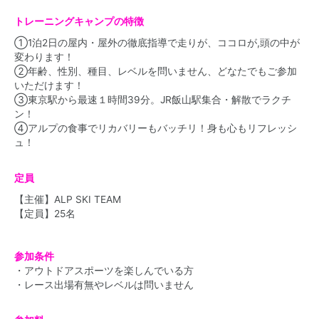
トレーニングキャンプの特徴
①1泊2日の屋内・屋外の徹底指導で走りが、ココロが,頭の中が
変わります！
②年齢、性別、種目、レベルを問いません、どなたでもご参加
いただけます！
③東京駅から最速１時間39分。JR飯山駅集合・解散でラクチ
ン！
④アルプの食事でリカバリーもバッチリ！身も心もリフレッシ
ュ！
定員
【主催】ALP SKI TEAM
【定員】25名
参加条件
・アウトドアスポーツを楽しんでいる方
・レース出場有無やレベルは問いません