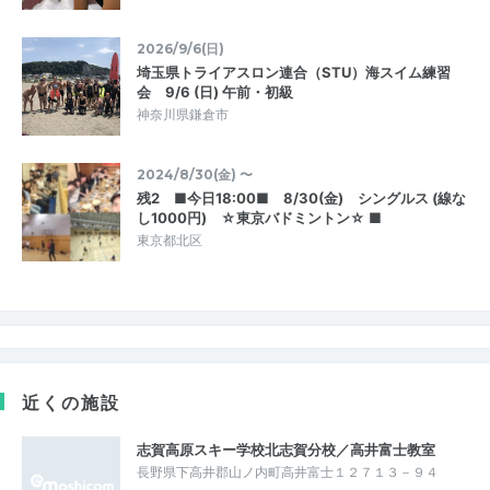
2026/9/6(日)
埼玉県トライアスロン連合（STU）海スイム練習
会 9/6 (日) 午前・初級
神奈川県鎌倉市
2024/8/30(金) 〜
残2 ■今日18:00■ 8/30(金) シングルス (線な
し1000円) ☆東京バドミントン☆ ■
東京都北区
近くの施設
志賀高原スキー学校北志賀分校／高井富士教室
長野県下高井郡山ノ内町高井富士１２７１３－９４