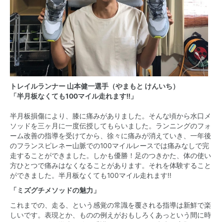
トレイルランナー 山本健一選手（やまもと けんいち）
「半月板なくても100マイル走れます!!」
半月板損傷により、膝に痛みがありました。そんな頃から水口メ
ソッドを三ヶ月に一度伝授してもらいました。ランニングのフォ
ーム改善の指導を受けてから、徐々に痛みが消えていき、一年後
のフランスピレネー山脈での100マイルレースでは痛みなしで完
走することができました。しかも優勝！足のつきかた、体の使い
方ひとつで痛みはなくなることがあります。それを体験すること
ができました。半月板なくても100マイル走れます!!
「ミズグチメソッドの魅力」
これまでの、走る、という感覚の常識を覆される指導は新鮮で楽
しいです。表現とか、ものの例えがおもしろくあっという間に時