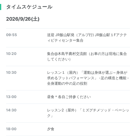
タイムスケジュール
2026/9/26(土)
09:55
送迎 JR飯山駅発（アルプ行) JR飯山駅１Fアクテ
ィビティセンター集合
10:20
集合@木島平農村交流館（お車の方は現地に集合
してください）
10:30
レッスン１（屋内）「運動は身体が選ぶ～身体が
求めるフットパフォーマンス」 -足の構造と機能 -
全身運動の中の足の役割
13:00
昼食＊各自ご持参ください
14:30
レッスン2（屋外）「ミズグチメソッド・ベーシッ
ク」
18:00
夕食