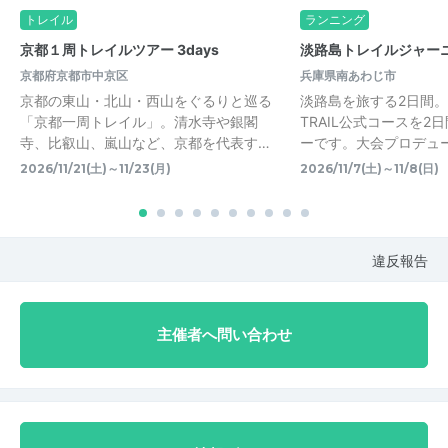
トレイル
ランニング
京都１周トレイルツアー 3days
淡路島トレイルジャーニー
京都府京都市中京区
兵庫県南あわじ市
京都の東山・北山・西山をぐるりと巡る
淡路島を旅する2日間。 AW
「京都一周トレイル」。清水寺や銀閣
TRAIL公式コースを2
寺、比叡山、嵐山など、京都を代表す…
ーです。大会プロデューサ
2026/11/21(土)～11/23(月)
2026/11/7(土)～11/8(日)
違反報告
主催者へ問い合わせ