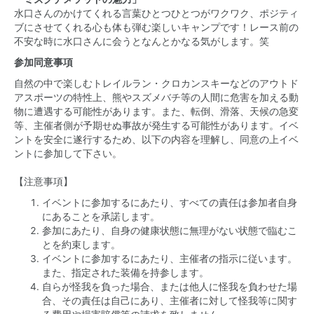
水口さんのかけてくれる言葉ひとつひとつがワクワク、ポジティ
ブにさせてくれる心も体も弾む楽しいキャンプです！レース前の
不安な時に水口さんに会うとなんとかなる気がします。笑
参加同意事項
自然の中で楽しむトレイルラン・クロカンスキーなどのアウトド
アスポーツの特性上、熊やスズメバチ等の人間に危害を加える動
物に遭遇する可能性があります。また、転倒、滑落、天候の急変
等、主催者側が予期せぬ事故が発生する可能性があります。イベ
ントを安全に遂行するため、以下の内容を理解し、同意の上イベ
ントに参加して下さい。
【注意事項】
イベントに参加するにあたり、すべての責任は参加者自身
にあることを承諾します。
参加にあたり、自身の健康状態に無理がない状態で臨むこ
とを約束します。
イベントに参加するにあたり、主催者の指示に従います。
また、指定された装備を持参します。
自らが怪我を負った場合、または他人に怪我を負わせた場
合、その責任は自己にあり、主催者に対して怪我等に関す