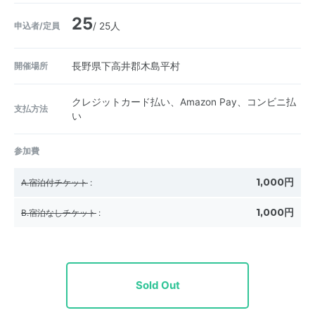
25
申込者/定員
/ 25人
開催場所
長野県下高井郡木島平村
クレジットカード払い、Amazon Pay、コンビニ払
支払方法
い
参加費
1,000円
A.宿泊付チケット
:
1,000円
B.宿泊なしチケット
:
Sold Out