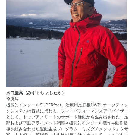
水口慶高（みずぐち よしたか）
❖所属
機能的インソールSUPERfeet、治療用足底板NWPLオーソティッ
クシステムの普及に携わる。フットパフォーマンスアドバイザー
として、トップアスリートのサポート活動から生み出された、足
部および下肢アライメント調整⇒機能的インソール製作⇒動作指
導を組み合わせた運動生成プログラム「ミズグチメソッド」を考