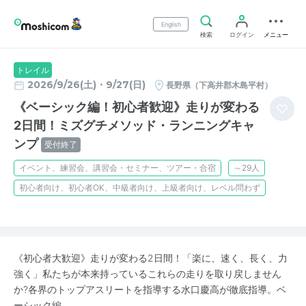
English
検索
ログイン
メニュー
トレイル
2026/9/26(土)・9/27(日)
長野県（下高井郡木島平村）
《ベーシック編！初心者歓迎》走りが変わる
2日間！ミズグチメソッド・ランニングキャ
ンプ
受付終了
イベント、練習会、講習会・セミナー、ツアー・合宿
～29人
初心者向け、初心者OK、中級者向け、上級者向け、レベル問わず
《初心者大歓迎》走りが変わる2日間！「楽に、速く、長く、力
強く」私たちが本来持っているこれらの走りを取り戻しません
か?各界のトップアスリートを指導する水口慶高が徹底指導。ベ
ーシック編