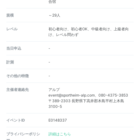
合宿
規模
～29人
レベル
初心者向け、初心者OK、中級者向け、上級者向
け、レベル問わず
当日申込
-
計測
-
その他の特徴
-
主催者連絡先
アルプ
event@sportheim-alp.com、080-4375-3853
〒389-2303 長野県下高井郡木島平村上木島
3100-5
イベントID
E0148337
プライバシーポリシ
詳細はこちら
ー