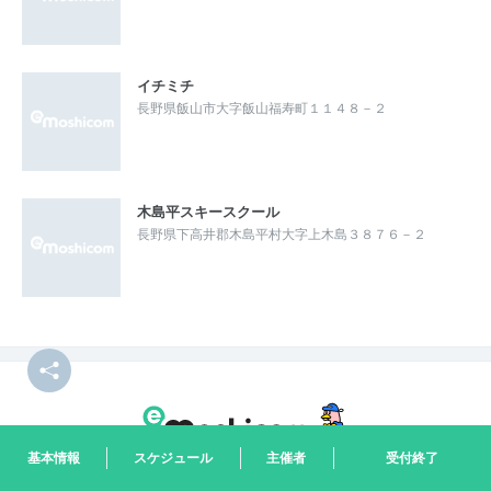
イチミチ
長野県飯山市大字飯山福寿町１１４８－２
木島平スキースクール
長野県下高井郡木島平村大字上木島３８７６－２
基本情報
スケジュール
主催者
受付終了
「イー・モシコム」は、いつでも簡単にイベントや会員・メンバーの募集が