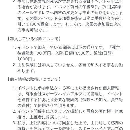
事前に気象警報が発表が予想される場合イベントを中止す
る場合があります。イベント前日の午後5時までにお客様
のメールアドレスへ内容の変更又は中止の連絡をいたしま
す。その際のイベント参加費を指定口座に手数料金を差し
引いて100％返金します。もしくは、次回の参加費に充て
る事も可能です。
【加入している保険について】
イベントで加入している保険は以下の通りです。 「死亡、
後遺障害 100 万円、入院(日額) 1,500円、通院(日額)
1,000円 」
山岳保険には加入していません。各自で加入する事をお勧
めします。
【個人情報の取扱いについて】
イベントに参加申込をする事により提出された個人情報
は、有限会社スポーツハイムアルプにて管理し、イベント
を運営するにあたり必要な範囲内（保険への加入、資料等
の送付）で使用させて頂きます。
イベント開催中にスタッフが撮影した写真の著作権・肖像
権は、主催者に帰属します。
私は、上記内容について同意した上で、山に対して感謝の
気持ちを忘れずマナーを厳守し、スポーツハイムアルプの