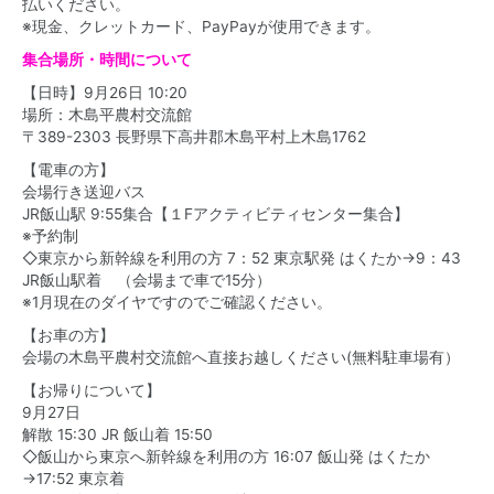
払いください。
※現金、クレットカード、PayPayが使用できます。
集合場所・時間について
【日時】9月26日 10:20
場所：木島平農村交流館
〒389-2303 長野県下高井郡木島平村上木島1762
【電車の方】
会場行き送迎バス
JR飯山駅 9:55集合【１Fアクティビティセンター集合】
※予約制
◇東京から新幹線を利用の方 7：52 東京駅発 はくたか→9：43
JR飯山駅着 （会場まで車で15分）
※1月現在のダイヤですのでご確認ください。
【お車の方】
会場の木島平農村交流館へ直接お越しください(無料駐車場有）
【お帰りについて】
9月27日
解散 15:30 JR 飯山着 15:50
◇飯山から東京へ新幹線を利用の方 16:07 飯山発 はくたか
→17:52 東京着