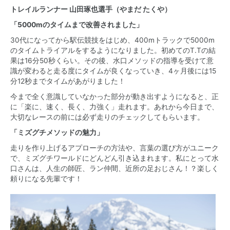
トレイルランナー 山田琢也選手（やまだ たくや）
「5000mのタイムまで改善されました」
30代になってから駅伝競技をはじめ、400mトラックで5000m
のタイムトライアルをするようになりました。初めてのT.Tの結
果は16分50秒くらい。その後、水口メソッドの指導を受けて意
識が変わると走る度にタイムが良くなっていき、4ヶ月後には15
分12秒までタイムがあがりました！
今まで全く意識していなかった部分が動き出すようになると、正
に「楽に、速く、長く、力強く」走れます。あれから今日まで、
大切なレースの前には必ず走りのチェックしてもらいます。
「ミズグチメソッドの魅力」
走りを作り上げるアプローチの方法や、言葉の選び方がユニーク
で、ミズグチワールドにどんどん引き込まれます。私にとって水
口さんは、人生の師匠、ラン仲間、近所の足おじさん！？楽しく
頼りになる先輩です！