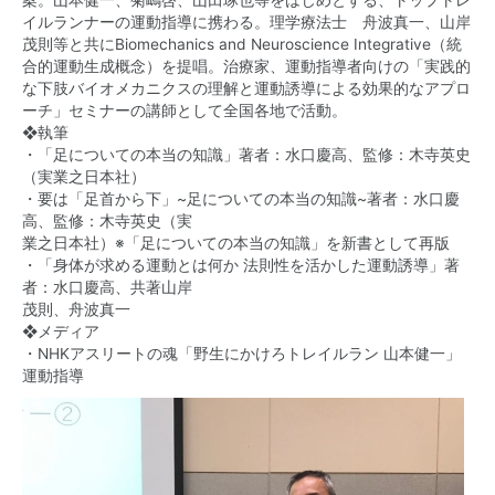
案。山本健一、菊嶋啓、山田琢也等をはじめとする、トップトレ
イルランナーの運動指導に携わる。理学療法士 舟波真一、山岸
茂則等と共にBiomechanics and Neuroscience Integrative（統
合的運動生成概念）を提唱。治療家、運動指導者向けの「実践的
な下肢バイオメカニクスの理解と運動誘導による効果的なアプロ
ーチ」セミナーの講師として全国各地で活動。
❖執筆
・「足についての本当の知識」著者：水口慶高、監修：木寺英史
（実業之日本社）
・要は「足首から下」~足についての本当の知識~著者：水口慶
高、監修：木寺英史（実
業之日本社）※「足についての本当の知識」を新書として再版
・「身体が求める運動とは何か 法則性を活かした運動誘導」著
者：水口慶高、共著山岸
茂則、舟波真一
❖メディア
・NHKアスリートの魂「野生にかけろトレイルラン 山本健一」
運動指導