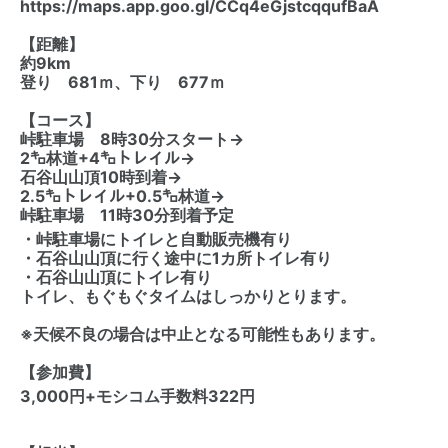
https://maps.app.goo.gl/CCq4eGjstcqqufBaA
【距離】
約9km
登り 681ｍ、下り 677ｍ
【コース】
峠駐車場 8時30分スタート→
2㌔林道+4㌔トレイル→
石谷山山頂10時到着→
2.5㌔トレイル+0.5㌔林道→
峠駐車場 11時30分到着予定
・峠駐車場にトイレと自動販売機有り
・石谷山山頂に行く途中に1カ所トイレ有り
・石谷山山頂にトイレ有り
トイレ、もぐもぐタイムはしっかりとります。
※天候不良の場合は中止となる可能性もあります。
【参加費】
3,000円+モシコム手数料322円