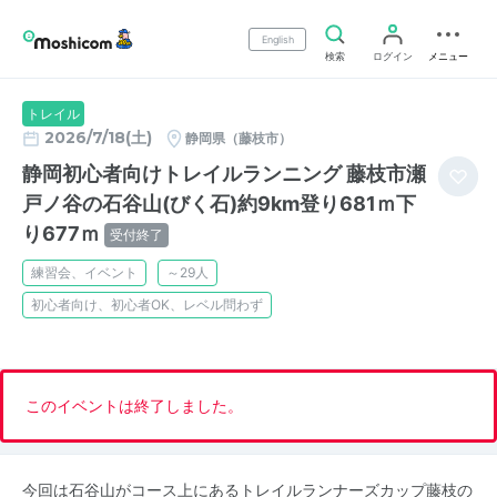
English
検索
ログイン
メニュー
トレイル
2026/7/18(土)
静岡県（藤枝市）
静岡初心者向けトレイルランニング 藤枝市瀬
戸ノ谷の石谷山(びく石)約9km登り681ｍ下
り677ｍ
受付終了
練習会、イベント
～29人
初心者向け、初心者OK、レベル問わず
このイベントは終了しました。
今回は石谷山がコース上にあるトレイルランナーズカップ藤枝の