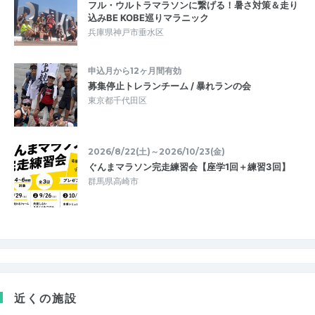
フル・ウルトラマラソンに繋げる！暑さ対策＆走り
込みBE KOBE巡りマラニック
兵庫県神戸市垂水区
申込月から12ヶ月間有効
募集停止トレランチーム / 暴れランの会
東京都千代田区
2026/8/22(土)～2026/10/23(金)
ぐんまマラソン完走練習会【座学1回＋練習3回】
群馬県高崎市
近くの施設