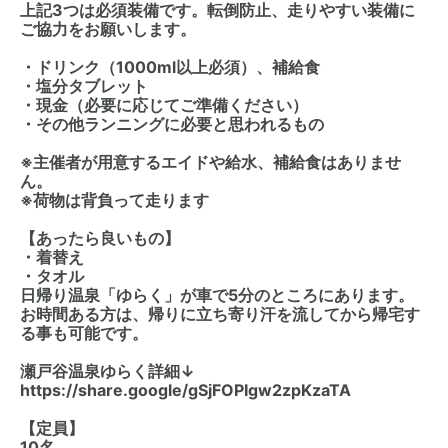
上記3つは必須装備です。転倒防止、走りやすい装備に
ご協力をお願いします。
・ドリンク（1000ml以上必須）、補給食
・塩分タブレット
・現金（必要に応じてご準備ください）
・その他ランニングに必要と思われるもの
※主催者が用意するエイドや給水、補給食はありませ
ん。
※荷物は背負って走ります
【あったら良いもの】
・着替え
・タオル
日帰り温泉「ゆらく」が車で5分のところにあります。
お時間ある方は、帰りに立ち寄り汗を流してから帰宅す
る事も可能です。
瀬戸谷温泉ゆらく詳細↓
https://share.google/gSjFOPIgw2zpKzaTA
【定員】
10名