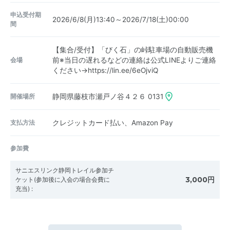
申込受付期
2026/6/8(月)13:40～2026/7/18(土)00:00
間
【集合/受付】「びく石」の峠駐車場の自動販売機
会場
前※当日の遅れるなどの連絡は公式LINEよりご連絡
ください→https://lin.ee/6eOjviQ
開催場所
静岡県藤枝市瀬戸ノ谷４２６ 0131
支払方法
クレジットカード払い、Amazon Pay
参加費
サニエスリンク静岡トレイル参加チ
3,000円
ケット(参加後に入会の場合会費に
充当)
: