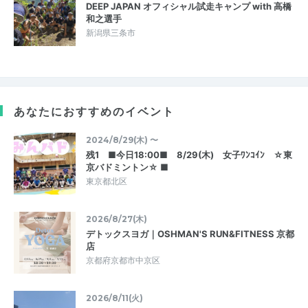
DEEP JAPAN オフィシャル試走キャンプ with 高橋
和之選手
新潟県三条市
あなたにおすすめのイベント
2024/8/29(木) 〜
残1 ■今日18:00■ 8/29(木) 女子ﾜﾝｺｲﾝ ☆東
京バドミントン☆ ■
東京都北区
2026/8/27(木)
デトックスヨガ｜OSHMAN'S RUN&FITNESS 京都
店
京都府京都市中京区
2026/8/11(火)