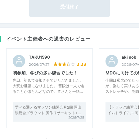
受付終了
イベント主催者への過去のレビュー
TAKU1590
aki nob
3.33
2026/07/27
2026/07/
初参加、学びの多い練習でした！
MDCに向けての
先日、初めて参加させていただきました。
今回は私含めてたっ
大変お世話になりました。 普段は一人で走
が、楽しく実りある
ることがほとんどなので、皆さんと一緒…
ストレッチや、筋肉
学べる通えるマラソン練習会月2回 岡山
【トラック練習会】15
県総合グラウンド 脚作りサーキット+…
イムトライアル 
2026/7/25