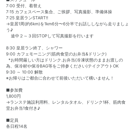
7:00 受付、着替え
7:15 カフェスペース集合、ご挨拶、写真撮影、準備体操
7:25 皇居ランSTART!!
→皇居1周(約6km)を1km6分〜6分半でお話ししながら走りましょ
う♪
途中２～３回STOPして写真撮影を行います
8:30 皇居ラン終了、シャワー
9:00 カフェモーニング(筋肉食堂のお弁当&ドリンク)
*お時間厳しい方はドリンク.お弁当(冷凍状態のままお渡しの
為、保冷材や保冷BAG等をご持参ください)テイクアウトOK
9:30 ～ 10:00 解散
※お帰りはご都合に合わせて前後いただいて構いません！
■参加費
1,800円
→ランステ施設利用料、レンタルタオル、ドリンク1杯、筋肉食
堂お弁当1食付き♪
■定員
各日程14名