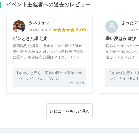
イベント主催者への過去のレビュー
タネリュウ
ふうたマ
5.00
2026/08/02
2026/07/
ピンときた環七走
暑い夏は夜遊び
葛西臨海公園発、流通センター着で60km、
初めてのオーバーナ
環七走るのかなと思いながら自転車で臨海
か距離を積めないけ
公園へ。葛西臨海公園はマイランコース…
走るってどきどきワ
【さやぴと行く！真夏の夜の大冒険！オ
【さやぴと行く！
ーバーナイトRUN！Vol.3】
ーバーナイトRUN！
2026/7/31
レビューをもっと見る