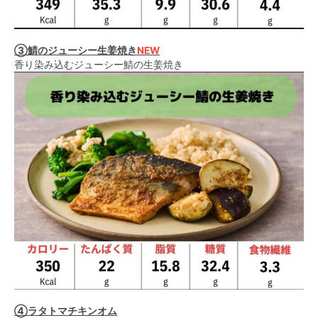
③鯖のジューシー生姜焼き
NEW
香り染み込むジューシー鯖の生姜焼き
④ラタトマチキンオム