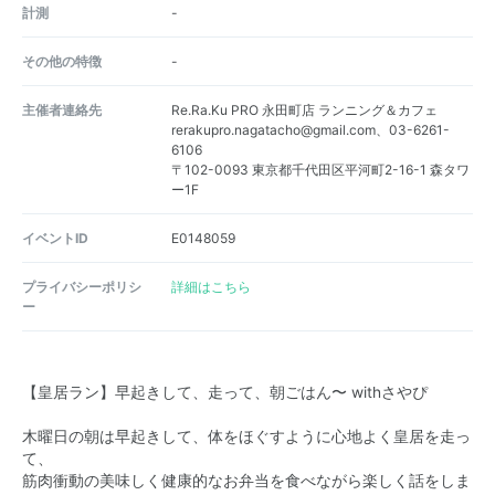
計測
-
その他の特徴
-
主催者連絡先
Re.Ra.Ku PRO 永田町店 ランニング＆カフェ
rerakupro.nagatacho@gmail.com、03-6261-
6106
〒102-0093 東京都千代田区平河町2-16-1 森タワ
ー1F
イベントID
E0148059
プライバシーポリシ
詳細はこちら
ー
【皇居ラン】早起きして、走って、朝ごはん〜 withさやぴ
木曜日の朝は早起きして、体をほぐすように心地よく皇居を走っ
て、
筋肉衝動の美味しく健康的なお弁当を食べながら楽しく話をしま