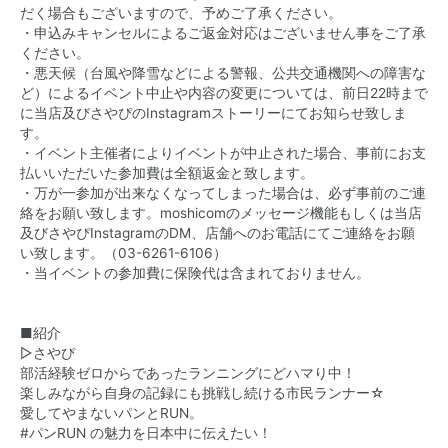
だく場合もございますので、予めご了承ください。
・申込みキャンセルによるご返金対応はございません事をご了承
ください。
・悪天候（台風や降雪などによる警報、公共交通機関への障害な
ど）によるイベント中止や内容の変更については、前日22時まで
に当店及びさやぴのInstagramストーリーにてお知らせ致しま
す。
・イベント主催者によりイベントが中止された場合、事前にお支
払いいただいた参加費は全額返金と致します。
・万が一参加が出来なくなってしまった場合は、必ず事前のご連
絡をお願い致します。moshicomのメッセージ機能もしくは当店
及びさやぴInstagramのDM、店舗へのお電話にてご連絡をお願
い致します。（
03-6261-6106
）
・当イベントの参加費に保険代は含まれておりません。
■紹介
▷さやぴ
部活経験ゼロからであったランニングにどハマり中！
楽しみながら自身の記録にも挑戦し続ける市民ランナー☆
愛してやまないパンとRUN。
#パンRUN の魅力を日本中に伝えたい！