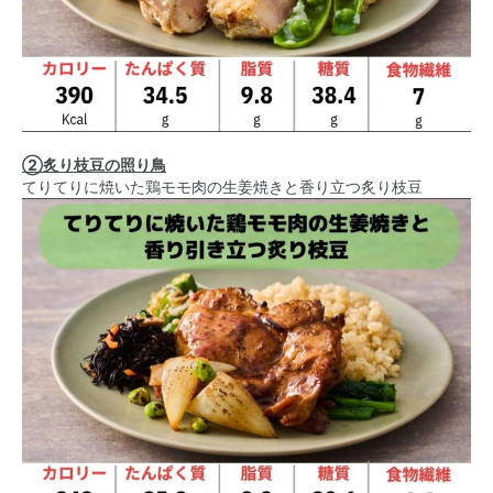
②炙り枝豆の照り鳥
てりてりに焼いた鶏モモ肉の生姜焼きと香り立つ炙り枝豆