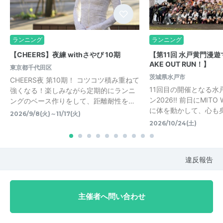
ランニング
ランニング
【CHEERS】夜練 withさやぴ 10期
【第11回 水戸黄門漫
AKE OUT RUN！】
東京都千代田区
茨城県水戸市
CHEERS夜 第10期！ コツコツ積み重ねて
11回目の開催となる水
強くなる！楽しみながら定期的にランニ
ン2026!! 前日にMIT
ングのベース作りをして、距離耐性を…
に体を動かして、心も身
2026/9/8(火)～11/17(火)
2026/10/24(土)
違反報告
主催者へ問い合わせ