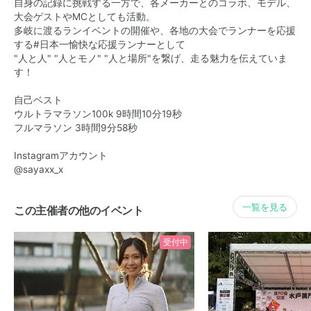
自身の記録に挑戦する一方で、各メーカーとのコラボ、モデル、
大会ゲストやMCとしても活動。
多岐に渡るランイベントの開催や、各地の大会でランナーを応援
する#日本一愉快な応援ランナーとして
"人と人" "人とモノ" "人と場所"を繋げ、走る魅力を伝えていま
す！
自己ベスト
ウルトラマラソン100k 9時間10分19秒
フルマラソン 3時間9分58秒
Instagramアカウント
@sayaxx_x
一覧を見る
この主催者の他のイベント
受付中