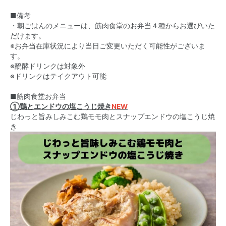
■備考
・朝ごはんのメニューは、筋肉食堂のお弁当４種からお選びいた
だけます。
※お弁当在庫状況により当日ご変更いただく可能性がございま
す。
※醗酵ドリンクは対象外
※ドリンクはテイクアウト可能
■筋肉食堂お弁当
①鶏とエンドウの塩こうじ焼き
NEW
じわっと旨みしみこむ鶏モモ肉とスナップエンドウの塩こうじ焼
き