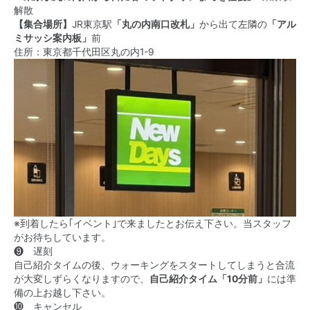
解散
【集合場所】
JR東京駅
「丸の内南口改札」
から出て左隣の
「アル
ミサッシ案内板」
前
住所：東京都千代田区丸の内1-9
※到着したら｢イベント｣で来ましたとお伝え下さい。当スタッフ
がお待ちしています。
❾ 遅刻
自己紹介タイムの後、ウォーキングをスタートしてしまうと合流
が大変しずらくなりますので、
自己紹介タイム「10分前」
には準
備の上お越し下さい。
❿ キャンセル