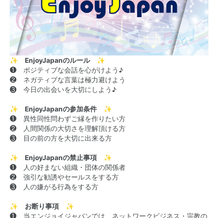
✨ EnjoyJapanのルール ✨
❶ ポジティブな会話を心がけよう♪
❷ ネガティブな言葉は極力避けよう
❸ 今日の出会いを大切にしよう♪
✨ EnjoyJapanの参加条件 ✨
❶ 異性同性問わずご縁を作りたい方
❷ 人間関係の大切さを理解頂ける方
❸ 目の前の方を大切に出来る方
✨ EnjoyJapanの禁止事項 ✨
❶ 人の好まない組織・団体の関係者
❷ 強引な勧誘やセールスをする方
❸ 人の嫌がる行為をする方
✨ お断り事項 ✨
❶ 当エンジョイジャパンでは、ネットワークビジネス・宗教の