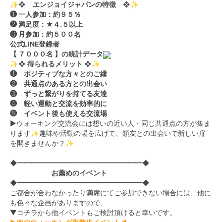
✨❖ エンジョイジャパンの特徴 ❖✨
❶ 一人参加：約９５％
❷ 満足度：★４.５以上
❸ 月参加：約５００名
公式LINE登録者
【 ７０００名 】の統計データ
✨❖ 得られるメリット ❖✨
❶ ポジティブな方々とのご縁
❷ 共通点のある方との出会い
❸ ずっと繋がりを持てる友達
❹ 軽い運動と交流を効率的に
❺ イベント後も使える交流場
▶ウォーキング交流会には想いの近い人・同じ共通点の方が集ま
ります✨趣味や活動の場を広げて、類友との出会いで新しい扉
を開きませんか？✨
◆━━━━━━━━━━━━━━━━━━◆
お薦めのイベント
◆━━━━━━━━━━━━━━━━━━◆
ご都合が合わなかったり満席にてご参加できない場合には、他に
も色々な企画がありますので、
▼コチラから他イベントもご検討頂けると幸いです。