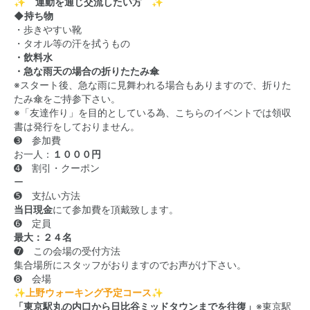
✨ 運動を通じ交流したい方 ✨
◆持ち物
・歩きやすい靴
・タオル等の汗を拭うもの
・飲料水
・急な雨天の場合の折りたたみ傘
※スタート後、急な雨に見舞われる場合もありますので、折りた
たみ傘をご持参下さい。
※「友達作り」を目的としている為、こちらのイベントでは領収
書は発行をしておりません。
➌ 参加費
お一人：
１０００円
➍ 割引・クーポン
ー
➎ 支払い方法
当日現金
にて参加費を頂戴致します。
➏ 定員
最大：２４名
❼ この会場の受付方法
集合場所にスタッフがおりますのでお声がけ下さい。
➑ 会場
✨
上野ウォーキング予定コース
✨
「東京駅丸の内口から日比谷ミッドタウンまでを往復」
※東京駅