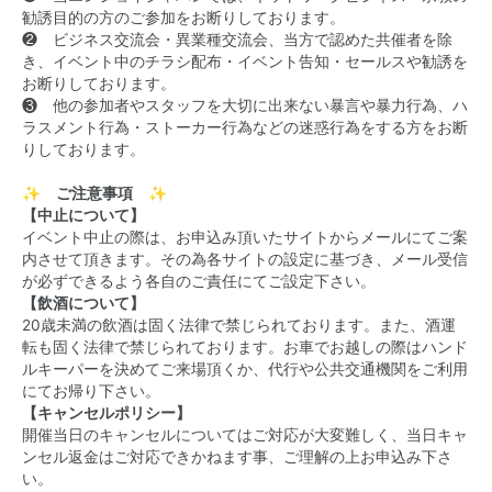
勧誘目的の方のご参加をお断りしております。
❷ ビジネス交流会・異業種交流会、当方で認めた共催者を除
き、イベント中のチラシ配布・イベント告知・セールスや勧誘を
お断りしております。
❸ 他の参加者やスタッフを大切に出来ない暴言や暴力行為、ハ
ラスメント行為・ストーカー行為などの迷惑行為をする方をお断
りしております。
✨ ご注意事項 ✨
【中止について】
イベント中止の際は、お申込み頂いたサイトからメールにてご案
内させて頂きます。その為各サイトの設定に基づき、メール受信
が必ずできるよう各自のご責任にてご設定下さい。
【飲酒について】
20歳未満の飲酒は固く法律で禁じられております。また、酒運
転も固く法律で禁じられております。お車でお越しの際はハンド
ルキーパーを決めてご来場頂くか、代行や公共交通機関をご利用
にてお帰り下さい。
【キャンセルポリシー】
開催当日のキャンセルについてはご対応が大変難しく、当日キャ
ンセル返金はご対応できかねます事、ご理解の上お申込み下さ
い。