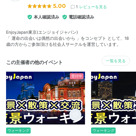
5.00
1
レビューを見る
本人確認済み
電話確認済み
EnjoyJapan東京(エンジョイジャパン)
「 運命の出会いは偶然の出会いから 」をコンセプト として、18
歳の方からご参加頂ける社会人サークルを運営しています。
一覧を見る
この主催者の他のイベント
受付中
ウォーキング
ウォーキング