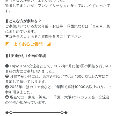
前向きな人が多い、楽しい会でした。
緊張してましたが、フレンドリーな人が多くて話しやすかったで
す。
▍どんな方が参加を？
ご参加頂いている方の年齢・お仕事・雰囲気などは「Ｑ＆Ａ」集
にまとめています。
▼コチラのよくあるご質問を参考にして下さい
◤ よくあるご質問 ◢
▍｢友達作り｣ 企画の業績
❶ EnjoyJapan交流会として、2022年5月に第1回の開催を行い40
名程の方にご参加頂きました。
❷ 月間で多い時には、東京近郊などで合計1000名以上の方にご
参加して頂いております。
❸ 2023年にはカフェ会など、1年間で累計10000名以上の方にご
参加頂きました。
❹ 現在では、東京・神奈川・千葉・大阪etcへカフェ会・交流会
の開催が拡がっています。
◆◇━━━━━━━━━━━━━◇◆