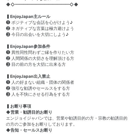
◆◇━━━━━━━━━━━━━◇◆
▍EnjoyJapan主ルール
❶ ポジティブな会話を心がけよう♪
❷ ネガティブな言葉は極力避けよう
❸ 今日の出会いを大切にしよう♪
▍EnjoyJapan参加条件
❶ 異性同性問わずご縁を作りたい方
❷ 人間関係の大切さを理解頂ける方
❸ 目の前の方を大切に出来る方
▍EnjoyJapan出入禁止
❶ 人の好まない組織・団体の関係者
❷ 強引な勧誘やセールスをする方
❸ 人を不快にさせる行為をする方
▍お断り事項
◆営業・勧誘目的お断り
エンジョイジャパンでは、営業や勧誘目的の方・宗教の勧誘目的
の方のご参加をお断りしております。
◆告知・セールスお断り