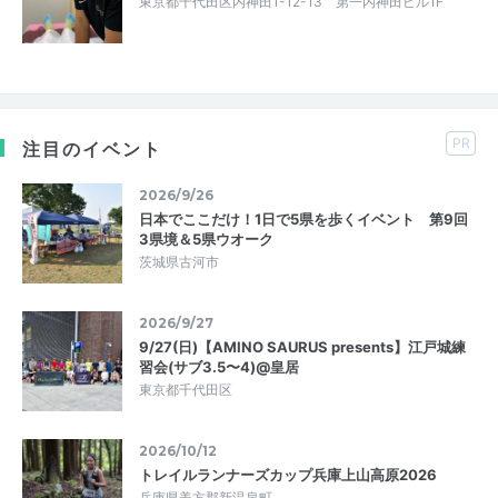
東京都千代田区内神田1-12-13 第一内神田ビル1F
PR
注目のイベント
2026/9/26
日本でここだけ！1日で5県を歩くイベント 第9回
3県境＆5県ウオーク
茨城県古河市
2026/9/27
9/27(日)【AMINO SAURUS presents】江戸城練
習会(サブ3.5〜4)@皇居
東京都千代田区
2026/10/12
トレイルランナーズカップ兵庫上山高原2026
兵庫県美方郡新温泉町