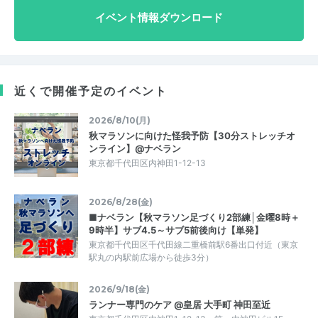
イベント情報ダウンロード
近くで開催予定のイベント
2026/8/10(月)
秋マラソンに向けた怪我予防【30分ストレッチオ
ンライン】@ナベラン
東京都千代田区内神田1-12-13
2026/8/28(金)
■ナベラン【秋マラソン足づくり2部練│金曜8時＋
9時半】サブ4.5～サブ5前後向け【単発】
東京都千代田区千代田線二重橋前駅6番出口付近（東京
駅丸の内駅前広場から徒歩3分）
2026/9/18(金)
ランナー専門のケア @皇居 大手町 神田至近