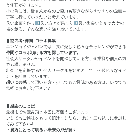
う側面があります。
その為には、皆さんからのご協力も頂きながら１つ１つの企画を
丁寧に行っていきたいと考えています。
良い企画を作り➡良い方々が集まり➡良い出会いとキッカケの
場を創る、そんな想いを強く抱いています。
▍協力者･仲間･コラボ募集
エンジョイジャパンでは、共に楽しく色々なチャレンジができる
仲間やコラボ頂ける方を探しています。
社会人サークルやイベントを開催している方、企業様や個人の方
でも構いません。
出会いを応援する社会人サークルを始めとして、今後色々なイベ
ントを計画しています。
想いに共感
して頂いた方・少しでもご興味のある方は、いつでも
気軽にお声がけ下さい♪
▍感謝のことば
最後までお読み頂き本当に有難うございます！
少しでもご興味をもって頂けましたら、ぜひ１度お試しに参加し
てみて下さい♪
・貴方にとって明るい未来の扉が開く