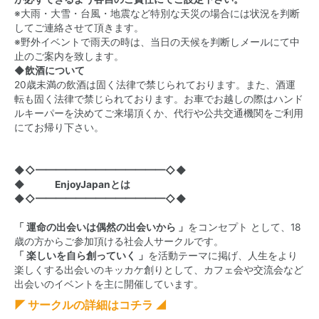
※大雨・大雪・台風・地震など特別な天災の場合には状況を判断
してご連絡させて頂きます。
※野外イベントで雨天の時は、当日の天候を判断しメールにて中
止のご案内を致します。
◆飲酒について
20歳未満の飲酒は固く法律で禁じられております。また、酒運
転も固く法律で禁じられております。お車でお越しの際はハンド
ルキーパーを決めてご来場頂くか、代行や公共交通機関をご利用
にてお帰り下さい。
◆◇━━━━━━━━━━━━━◇◆
◆ EnjoyJapanとは
◆◇━━━━━━━━━━━━━◇◆
「 運命の出会いは偶然の出会いから 」
をコンセプト として、18
歳の方からご参加頂ける社会人サークルです。
「 楽しいを自ら創っていく 」
を活動テーマに掲げ、人生をより
楽しくする出会いのキッカケ創りとして、カフェ会や交流会など
出会いのイベントを主に開催しています。
◤ サークルの詳細はコチラ ◢