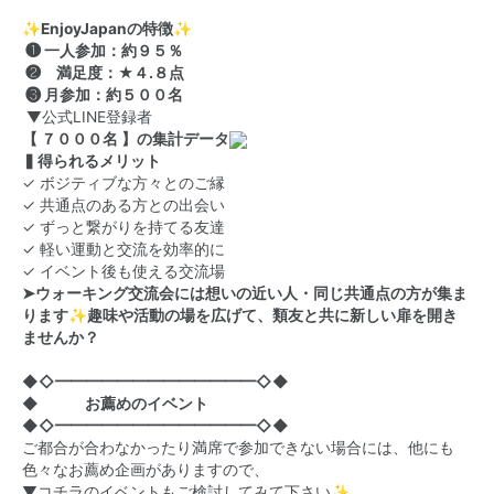
✨EnjoyJapanの特徴✨
❶ 一人参加：約９５％
❷ 満足度：★４.８点
❸ 月参加：約５００名
▼公式LINE登録者
【 ７０００名 】の集計データ
▍得られるメリット
✓ ボジティブな方々とのご縁
✓ 共通点のある方との出会い
✓ ずっと繋がりを持てる友達
✓ 軽い運動と交流を効率的に
✓ イベント後も使える交流場
➤ウォーキング交流会には想いの近い人・同じ共通点の方が集ま
ります✨趣味や活動の場を広げて、類友と共に新しい扉を開き
ませんか？
◆◇━━━━━━━━━━━━━◇◆
◆ お薦めのイベント
◆◇━━━━━━━━━━━━━◇◆
ご都合が合わなかったり満席で参加できない場合には、他にも
色々なお薦め企画がありますので、
▼コチラのイベントもご検討してみて下さい✨