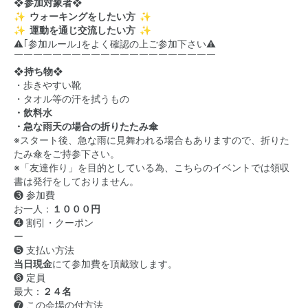
❖参加対象者❖
✨ ウォーキングをしたい方 ✨
✨ 運動を通じ交流したい方 ✨
⚠️｢参加ルール｣をよく確認の上ご参加下さい⚠️
￣￣￣￣￣￣￣￣￣￣￣￣￣￣￣￣￣￣￣￣￣
❖持ち物❖
・歩きやすい靴
・タオル等の汗を拭うもの
・飲料水
・急な雨天の場合の折りたたみ傘
※スタート後、急な雨に見舞われる場合もありますので、折りた
たみ傘をご持参下さい。
※「友達作り」を目的としている為、こちらのイベントでは領収
書は発行をしておりません。
❸ 参加費
お一人：
１０００円
❹ 割引・クーポン
ー
❺ 支払い方法
当日現金
にて参加費を頂戴致します。
❻ 定員
最大：
２４名
❼ この会場の付方法