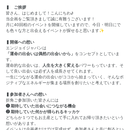
▍ ご挨拶
皆さん、はじめまして！こんにちわ♪
当企画をご覧頂きまして誠に有難うございます！
月に40回程のイベントを開催していますので、今日・明日にで
も色々な方と出会えるイベントが探せると思います✨
▍開催への想い
エンジョイジャパンは
「運命の出会いは偶然の出会いから」
をコンセプトとしていま
す。
運命的な出会いは、
人生を大きく変える
パワーもっています。そ
して良い出会いは必ず人を成長させてくれます。
一生につながる運命の出会いがココから始まっていく、そんなポ
ジティブなエネルギーが集まる場所を創りたいと考えています。
▍参加者さんへの想い
折角ご参加頂いた皆さんには
❶ 期待していた出会いにつながる機会
❷ 期待していた何かが得られるキッカケ
どちらか１つでもお土産として手に入れてお帰り頂きたいという
想いがあります。
イベントは企画者だけでは完成せず、参加者さんと共に創るとい