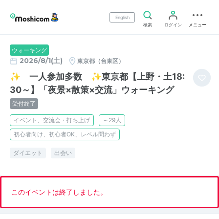
English
検索
ログイン
メニュー
ウォーキング
2026/8/1(土)
東京都（台東区）
✨ 一人参加多数 ✨東京都【上野・土18:
30～】「夜景×散策×交流」ウォーキング
受付終了
イベント、交流会・打ち上げ
～29人
初心者向け、初心者OK、レベル問わず
ダイエット
出会い
このイベントは終了しました。