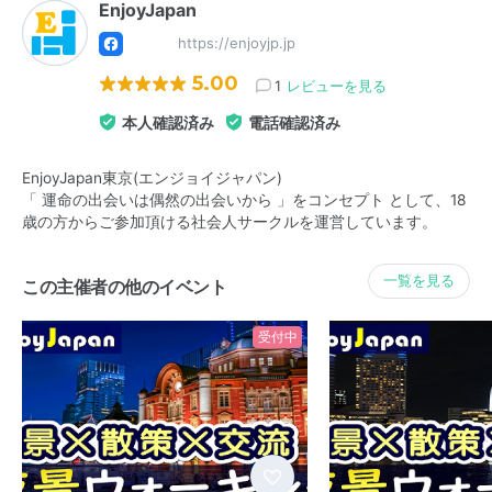
EnjoyJapan
https://enjoyjp.jp
5.00
1
レビューを見る
本人確認済み
電話確認済み
EnjoyJapan東京(エンジョイジャパン)
「 運命の出会いは偶然の出会いから 」をコンセプト として、18
歳の方からご参加頂ける社会人サークルを運営しています。
一覧を見る
この主催者の他のイベント
受付中