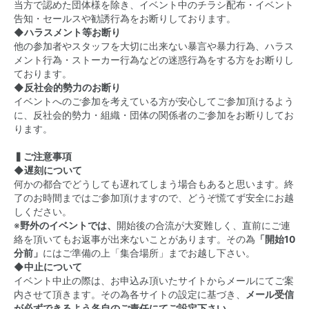
当方で認めた団体様を除き、イベント中のチラシ配布・イベント
告知・セールスや勧誘行為をお断りしております。
◆ハラスメント等お断り
他の参加者やスタッフを大切に出来ない暴言や暴力行為、ハラス
メント行為・ストーカー行為などの迷惑行為をする方をお断りし
ております。
◆反社会的勢力のお断り
イベントへのご参加を考えている方が安心してご参加頂けるよう
に、反社会的勢力・組織・団体の関係者のご参加をお断りしてお
ります。
▍ご注意事項
◆遅刻について
何かの都合でどうしても遅れてしまう場合もあると思います。終
了のお時間まではご参加頂けますので、どうぞ慌てず安全にお越
しください。
※
野外のイベントでは、
開始後の合流が大変難しく、直前にご連
絡を頂いてもお返事が出来ないことがあります。その為
「開始10
分前」
にはご準備の上「集合場所」までお越し下さい。
◆中止について
イベント中止の際は、お申込み頂いたサイトからメールにてご案
内させて頂きます。その為各サイトの設定に基づき、
メール受信
が必ずできるよう各自のご責任にてご設定下さい。