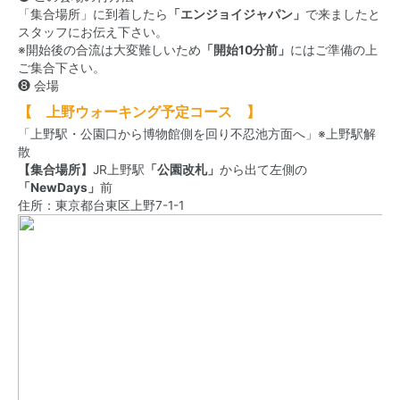
「集合場所」に到着したら
「エンジョイジャパン」
で来ましたと
スタッフにお伝え下さい。
※開始後の合流は大変難しいため
「開始10分前」
にはご準備の上
ご集合下さい。
❽ 会場
【 上野ウォーキング予定コース 】
「上野駅・公園口から博物館側を回り不忍池方面へ」※上野駅解
散
【集合場所】
JR上野駅
「公園改札」
から出て左側の
「NewDays」
前
住所：東京都台東区上野7-1-1