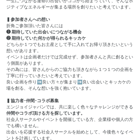
一生につながる運命の出会いがココから始まっていく、そんなポ
ジティブなエネルギーが集まる場所を創りたいと考えています。
▍参加者さんへの想い
折角ご参加頂いた皆さんには
❶ 期待していた出会いにつながる機会
❷ 期待していた何かが得られるキッカケ
どちらか１つでもお土産として手に入れてお帰り頂きたいという
想いがあります。
イベントは企画者だけでは完成せず、参加者さんと共に創るとい
う側面があります。
その為には、皆さんからのご協力も頂きながら１つ１つの企画を
丁寧に行っていきたいと考えています。
良い企画を作り➡良い方々が集まり➡良い出会いとキッカケの
場を創る、そんな想いを強く抱いています。
▍協力者･仲間･コラボ募集
エンジョイジャパンでは、共に楽しく色々なチャレンジができる
仲間やコラボ頂ける方を探しています。
社会人サークルやイベントを開催している方、企業様や個人の方
でも構いません。
出会いを応援する社会人サークルを始めとして、今後色々なイベ
ントを計画しています。