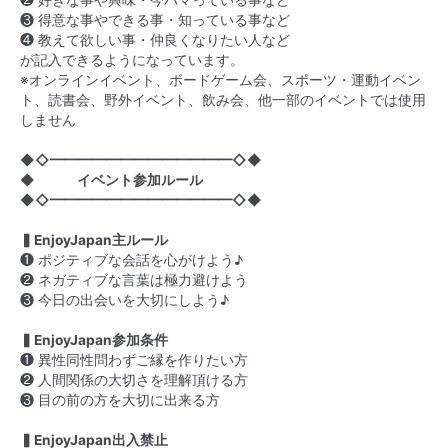
❷ 好きな事や興味・今ハマっている事など
❸ 得意な事やできる事・知っている事など
❹ 教えて欲しい事・仲良くなりたい人など
が記入できるようになっています。
※オンラインイベント、ボードゲーム会、スポーツ・運動イベン
ト、読書会、野外イベント、飲み会、他一部のイベントでは使用
しません
◆◇━━━━━━━━━━━━━◇◆
◆ イベント参加ルール
◆◇━━━━━━━━━━━━━◇◆
▍EnjoyJapan主ルール
❶ ポジティブな会話を心がけよう♪
❷ ネガティブな言葉は極力避けよう
❸ 今日の出会いを大切にしよう♪
▍EnjoyJapan参加条件
❶ 異性同性問わずご縁を作りたい方
❷ 人間関係の大切さを理解頂ける方
❸ 目の前の方を大切に出来る方
▍EnjoyJapan出入禁止