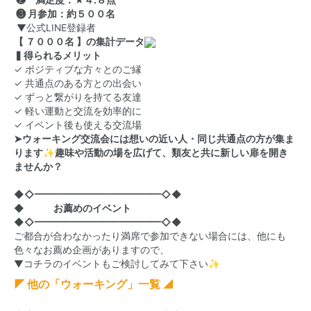
❷ 満足度：★４.８点
❸ 月参加：約５００名
▼公式LINE登録者
【 ７０００名 】の集計データ
▍得られるメリット
✓ ボジティブな方々とのご縁
✓ 共通点のある方との出会い
✓ ずっと繋がりを持てる友達
✓ 軽い運動と交流を効率的に
✓ イベント後も使える交流場
➤ウォーキング交流会には想いの近い人・同じ共通点の方が集ま
ります✨趣味や活動の場を広げて、類友と共に新しい扉を開き
ませんか？
◆◇━━━━━━━━━━━━━◇◆
◆ お薦めのイベント
◆◇━━━━━━━━━━━━━◇◆
ご都合が合わなかったり満席で参加できない場合には、他にも
色々なお薦め企画がありますので、
▼コチラのイベントもご検討してみて下さい✨
◤ 他の「ウォーキング」一覧 ◢