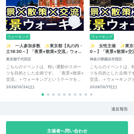
ウォーキング
ウォーキング
✨ 一人参加多数 ✨東京都【丸の内・
✨ 女性主催 ✨東京都
土18:30～】「夜景×散策×交流」ウォ…
0～】「夜景×散策×交
東京都千代田区
神奈川県横浜市西区
こちらのイベントは、軽い運動やスポー
こちらのイベントは、
ツを目的とした企画です。 「夜景×散策×
ツを目的とした企画です
交流」＋ウォーキングというテーマを…
交流」＋ウォーキング
2026/10/24(土)
2026/10/17(土)
違反報告
主催者へ問い合わせ