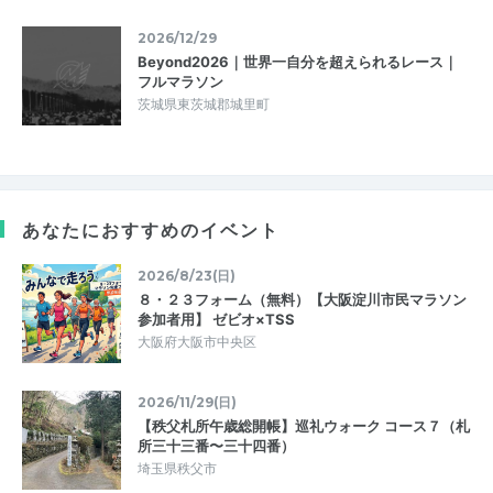
2026/12/29
Beyond2026｜世界一自分を超えられるレース｜
フルマラソン
茨城県東茨城郡城里町
あなたにおすすめのイベント
2026/8/23(日)
８・２３フォーム（無料）【大阪淀川市民マラソン
参加者用】 ゼビオ×TSS
大阪府大阪市中央区
2026/11/29(日)
【秩父札所午歳総開帳】巡礼ウォーク コース７（札
所三十三番〜三十四番）
埼玉県秩父市