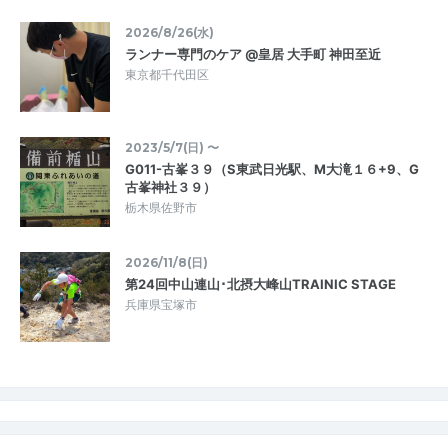
2026/8/26(水)
ランナー専門のケア @皇居 大手町 神田至近
東京都千代田区
2023/5/7(日) 〜
G011-古峯３９（S東武日光駅、M大滝１６+9、G
古峯神社３９）
栃木県佐野市
2026/11/8(日)
第24回中山連山･北摂大峰山TRAINIC STAGE
兵庫県宝塚市