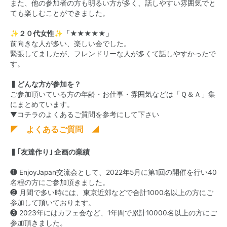
また、他の参加者の方も明るい方が多く、話しやすい雰囲気でと
ても楽しむことができました。
✨２０代女性✨「★★★★★」
前向きな人が多い、楽しい会でした。
緊張してましたが、フレンドリーな人が多くて話しやすかったで
す。
▍どんな方が参加を？
ご参加頂いている方の年齢・お仕事・雰囲気などは「Ｑ＆Ａ」集
にまとめています。
▼コチラのよくあるご質問を参考にして下さい
◤ よくあるご質問 ◢
▍｢友達作り｣ 企画の業績
❶ EnjoyJapan交流会として、2022年5月に第1回の開催を行い40
名程の方にご参加頂きました。
❷ 月間で多い時には、東京近郊などで合計1000名以上の方にご
参加して頂いております。
❸ 2023年にはカフェ会など、1年間で累計10000名以上の方にご
参加頂きました。