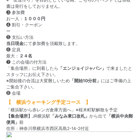
※「友達作り」を目的としている為、こちらのイベントでは領収
書は発行をしておりません。
❸ 参加費
お一人：
１０００円
❹ 割引・クーポン
ー
❺ 支払い方法
当日現金
にて参加費を頂戴致します。
❻ 定員
最大：
２４名
❼ この会場の付方法
「集合場所」に到着したら
「エンジョイジャパン」
で来ましたと
スタッフにお伝え下さい。
※開始後の合流は大変難しいため
「開始10分前」
にはご準備の上
ご集合下さい。
❽ 会場
【 横浜ウォーキング予定コース 】
「横浜駅から赤レンガ倉庫方面へ」※桜木町駅解散を予定
【集合場所】
JR横浜駅
「みなみ東口改札」
から出て
「横浜中央郵
便局」
前
住所：神奈川県横浜市西区高島2-14-2付近