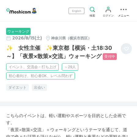
English
検索
ログイン
メニュー
ウォーキング
2026/8/15(土)
神奈川県（横浜市西区）
✨ 女性主催 ✨東京都【横浜・土18:30
～】「夜景×散策×交流」ウォーキング
受付中
イベント、交流会・打ち上げ
～29人
初心者向け、初心者OK、レベル問わず
ダイエット
出会い
こちらのイベントは、軽い運動やスポーツを目的とした企画で
す。
「夜景×散策×交流」＋ウォーキングというテーマを通じて、道
中で色々な話題を語りながら、軽い運動と夜景などの景観を楽し