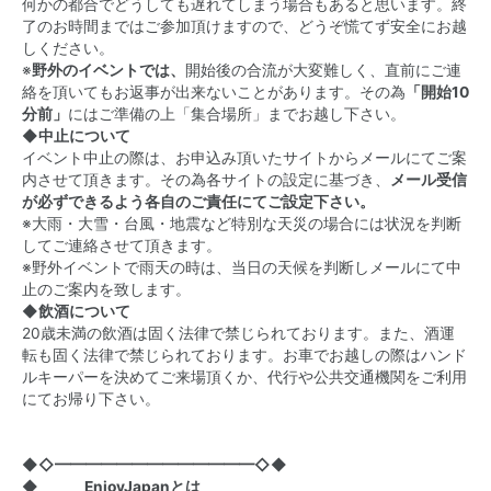
何かの都合でどうしても遅れてしまう場合もあると思います。終
了のお時間まではご参加頂けますので、どうぞ慌てず安全にお越
しください。
※
野外のイベントでは、
開始後の合流が大変難しく、直前にご連
絡を頂いてもお返事が出来ないことがあります。その為
「開始10
分前」
にはご準備の上「集合場所」までお越し下さい。
◆中止について
イベント中止の際は、お申込み頂いたサイトからメールにてご案
内させて頂きます。その為各サイトの設定に基づき、
メール受信
が必ずできるよう各自のご責任にてご設定下さい。
※大雨・大雪・台風・地震など特別な天災の場合には状況を判断
してご連絡させて頂きます。
※野外イベントで雨天の時は、当日の天候を判断しメールにて中
止のご案内を致します。
◆飲酒について
20歳未満の飲酒は固く法律で禁じられております。また、酒運
転も固く法律で禁じられております。お車でお越しの際はハンド
ルキーパーを決めてご来場頂くか、代行や公共交通機関をご利用
にてお帰り下さい。
◆◇━━━━━━━━━━━━━◇◆
◆ EnjoyJapanとは