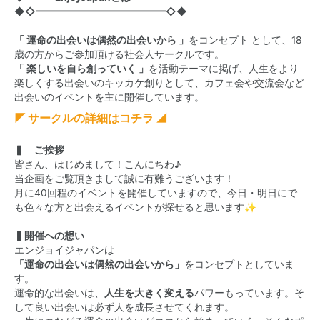
◆◇━━━━━━━━━━━━━◇◆
「 運命の出会いは偶然の出会いから 」
をコンセプト として、18
歳の方からご参加頂ける社会人サークルです。
「 楽しいを自ら創っていく 」
を活動テーマに掲げ、人生をより
楽しくする出会いのキッカケ創りとして、カフェ会や交流会など
出会いのイベントを主に開催しています。
◤ サークルの詳細はコチラ ◢
▍ ご挨拶
皆さん、はじめまして！こんにちわ♪
当企画をご覧頂きまして誠に有難うございます！
月に40回程のイベントを開催していますので、今日・明日にで
も色々な方と出会えるイベントが探せると思います✨
▍開催への想い
エンジョイジャパンは
「運命の出会いは偶然の出会いから」
をコンセプトとしていま
す。
運命的な出会いは、
人生を大きく変える
パワーもっています。そ
して良い出会いは必ず人を成長させてくれます。