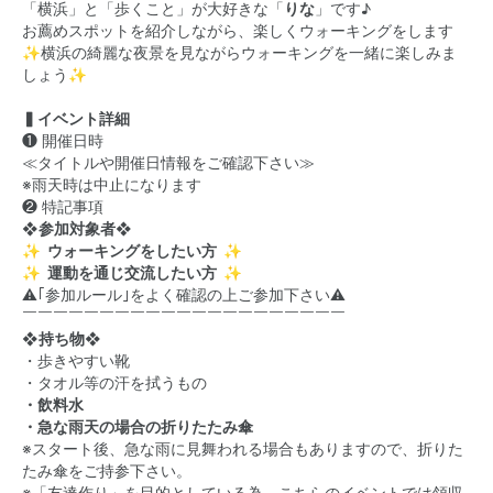
「横浜」と「歩くこと」が大好きな「
りな
」です♪
お薦めスポットを紹介しながら、楽しくウォーキングをします
✨横浜の綺麗な夜景を見ながらウォーキングを一緒に楽しみま
しょう✨
▍イベント詳細
❶ 開催日時
≪タイトルや開催日情報をご確認下さい≫
※雨天時は中止になります
❷ 特記事項
❖参加対象者❖
✨ ウォーキングをしたい方 ✨
✨ 運動を通じ交流したい方 ✨
⚠️｢参加ルール｣をよく確認の上ご参加下さい⚠️
￣￣￣￣￣￣￣￣￣￣￣￣￣￣￣￣￣￣￣￣￣
❖持ち物❖
・歩きやすい靴
・タオル等の汗を拭うもの
・飲料水
・急な雨天の場合の折りたたみ傘
※スタート後、急な雨に見舞われる場合もありますので、折りた
たみ傘をご持参下さい。