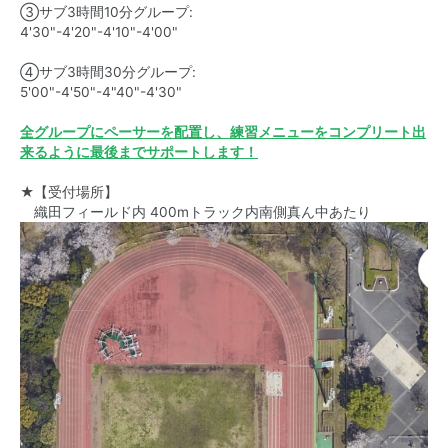
③サブ3時間10分グループ:
4'30"-4'20"-4'10"-4'00"
④サブ3時間30分グループ:
5'00"-4'50"-4"40"-4'30"
全グループにペーサーを配置し、練習メニューをコンプリート出
来るように最後までサポートします！
★【受付場所】
織田フィールド内 400mトラック内南側真ん中あたり