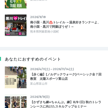
2026/9/18
南小国・黒川♨トレイル ～温泉好きランナーよ、
南小国・黒川で阿蘇ぼうぜ！～
熊本県阿蘇郡南小国町
あなたにおすすめのイベント
2026/4/11(土)～2026/11/14(土)
【歩く編】[ノルデックウォーク]ベーシック全７回
教室 太陽スポーツ富山店
富山県富山市
2026/8/9(日)
【かずさち練×ちゃんぷ。練】8/9 (日) 秋のトレラ
ンレースに向けたスキルアップセミナー