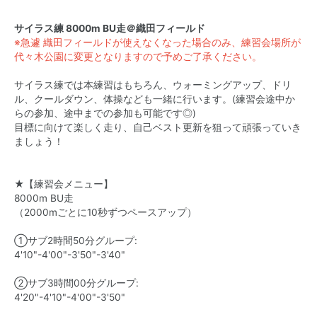
サイラス練 8000m BU走＠織田フィールド
※急遽 織田フィールドが使えなくなった場合のみ、練習会場所が
代々木公園に変更となりますので予めご了承ください。
サイラス練では本練習はもちろん、ウォーミングアップ、ドリ
ル、クールダウン、体操なども一緒に行います。(練習会途中か
らの参加、途中までの参加も可能です◎)
目標に向けて楽しく走り、自己ベスト更新を狙って頑張っていき
ましょう！
★【練習会メニュー】
8000m BU走
（2000mごとに10秒ずつペースアップ）
①サブ2時間50分グループ:
4'10"-4'00"-3'50"-3'40"
②サブ3時間00分グループ:
4'20"-4'10"-4'00"-3'50"