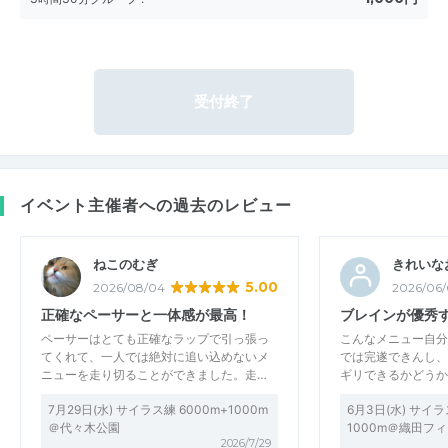
受付終了
イベント主催者への過去のレビュー
ねこのむぎ
きれいな
5.00
2026/08/04
2026/06/
正確なペーサーと一体感が最高！
ブレインが優秀
ペーサーはとても正確なラップで引っ張っ
こんなメニュー自分
てくれて、一人では絶対に追い込めないメ
では完遂できんし、
ニューを走り切ることができました。走…
ギリできるかどうか
7月29日(水) サイラス練 6000m+1000m
6月3日(水) サイラ
＠代々木公園
1000m＠織田フ
2026/7/29