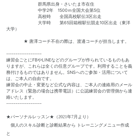
群馬県出身・さいたま市在住
中学2年 1500ｍ全国大会第5位
高校時 全国高校駅伝3区出走
大学時 第65回箱根駅伝競走10区出走（東洋
大学）
★ 唐澤コーチ不在の際は、渡邊コーチが担当します。
-------------------
練習会ごとにFBやLINEなどのグループが作られているもの
もあ
りますが、これらは全くの任意グループです。利用することを義
務付けるもの
ではありません。SNSへのご参加・活用について
は、ご本人の自由で
す。
練習会の中止・変更など公式な内容は、ご本人の連絡用のメール
ア
ドレス（緊急の場合は携帯電話）に公認練習会の管理側から連
絡いたしま
す。
-------------------
★パーソナルレッスン★（2021年7月より）
個人のスキル診断と診断結果から トレーニングメニュー作成
と