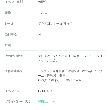
イベント種別
練習会
規模
～29人
レベル
初心者OK、レベル問わず
当日申込
可
計測
-
その他の特徴
女性向け、シルバー向け、医療・リハビリ、ダイ
エット、出会い
主催者連絡先
ランステ公認練習会 運営担当 株式会社ユアチ
ーム（担当:浅川美幸）
info@runsta.jp、03-3591-1462
イベントID
E0147504
プライバシーポリシ
詳細はこちら
ー