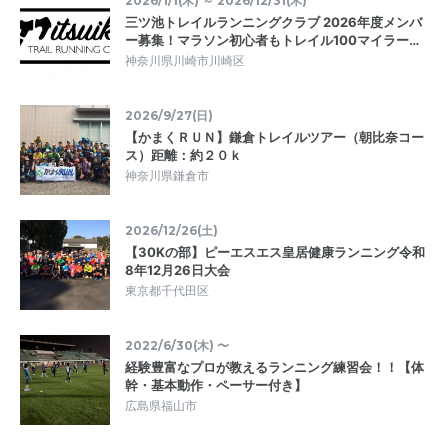
2026/1/1(木) ～ 2026/12/31(木)
三ツ池トレイルランニングクラブ 2026年度メンバ
ー募集！マラソン初心者もトレイル100マイラー…
神奈川県川崎市川崎区
2026/9/27(日)
【かまくＲＵＮ】鎌倉トレイルツアー（朝比奈コー
ス）距離：約２０ｋ
神奈川県鎌倉市
2026/12/26(土)
【30Kの部】ピーエスエス皇居健康ランニング令和
8年12月26日大会
東京都千代田区
2022/6/30(木) 〜
経験豊富なプロが教えるランニング練習会！！【体
幹・基本動作・ペーサー付き】
広島県福山市