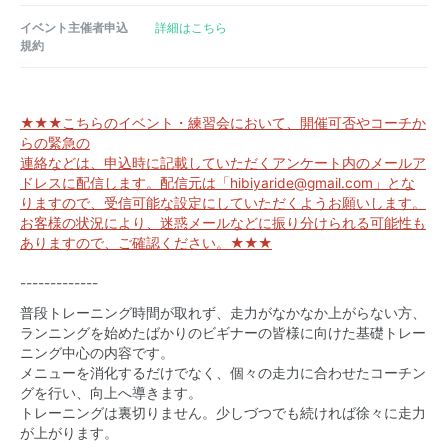
イベント主催者申込
詳細はこちら
規約
★★★こちらのイベント・練習会において、開催可否やコーチか
らの緊急の
連絡などは、申込時に記載していただくアンケート内のメールア
ドレスに配信します。配信元は「hibiyaride@gmail.com」とな
りますので、受信可能な設定にしていただくようお願いします。
お客様の状況により、迷惑メールなどに振り分けられる可能性も
ありますので、ご確認ください。★★★
-------------
普段トレーニング時間が取れず、走力がなかなか上がらない方、
ランニングを始めたばかりのビギナーの皆様に向けた基礎トレー
ニング中心の内容です。
メニューを消化するだけでなく、個々の走力に合わせたコーチン
グを行い、向上へ導きます。
トレーニングは裏切りません。少しづつでも続ければ徐々に走力
が上がります。