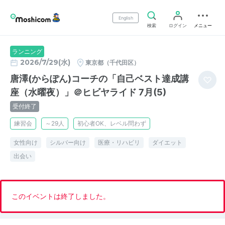
English
検索
ログイン
メニュー
ランニング
2026/7/29(水)
東京都（千代田区）
唐澤(からぽん)コーチの「自己ベスト達成講
座（水曜夜）」＠ヒビヤライド 7月(5)
受付終了
練習会
～29人
初心者OK、レベル問わず
女性向け
シルバー向け
医療・リハビリ
ダイエット
出会い
このイベントは終了しました。