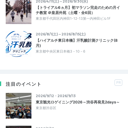
2026/4/11(土)～2026/9/30(水)
【トライアル6ヵ月】初マラソン完走のための月イ
チ教室 ＠皇居外苑（土曜・全6回）
東京都千代田区内神田1-12-13第一内神田ビル1F
2026/8/1(土)～2026/8/15(土)
【ハイアルチ東日本橋】汗乳酸計測クリニック(8
月)
東京都中央区東日本橋3－10－6
PR
注目のイベント
2026/9/12・2026/9/13
東京観光ロゲイニング2026～渋谷再発見2days～
東京都渋谷区