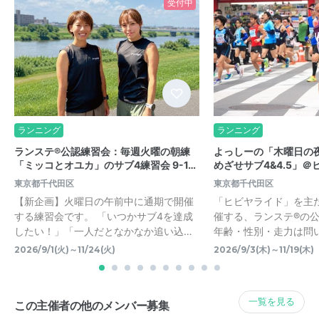
受付中
ランニング
ランニング
ランステ®公認練習会：毎週火曜の朝練
よっしーの「木曜日の
「ミッコとオユカ」のサブ4練習会 9-1…
めざせサブ4&4.5」＠ヒ
東京都千代田区
東京都千代田区
【新企画】火曜日の午前中に通期で開催
「ヒビヤライド」を主
する練習会です。 「いつかサブ4を達成
催する、ランステ®の
したい！」「一人だとなかなか追い込…
年齢・性別・走力は問
2026/9/1(火)～11/24(火)
2026/9/3(木)～11/19(木)
一覧を見る
この主催者の他のメンバー募集