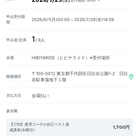
2026/7/29
受付開始 19:00 ～
(水)
申込受付期
2026/6/1(月)00:00～2026/7/29(水)14:59
間
1
申込者/定員
/ 8人
会場
HIBIYARIDE（ヒビヤライド）※受付場所
〒100-0012
東京都千代田区日比谷公園1-2 日比
開催場所
谷駐車場地下１階
支払方法
会場払い
参加費
【7/29】唐澤コーチの自己ベスト達
1,700円
成講座(水曜日)
: